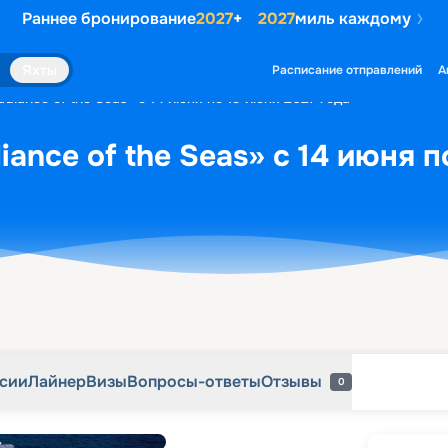
Раннее бронирование
2027
+
2027
миль каждому
рсии
Лайнер
Визы
Вопросы-ответы
Отзывы
0
Яхты
Расписание отправлений
А
diance of the Seas» с 14 июня по 19 июня 2027 года
ance of the Seas» с 14 июня п
рсии
Лайнер
Визы
Вопросы-ответы
Отзывы
0