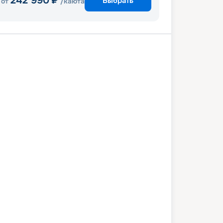
242 990
₽
Выбрать
от
/каюта
Коста Майя
Косумель
Тампа
4 июня 2027
пн
6
дн
/
5
нч
19 июня 2027
сб
Radiance of the Seas
КОМФОРТ
 839
₽
/ чел
Выбор каюты
+
1 000
Круизных миль