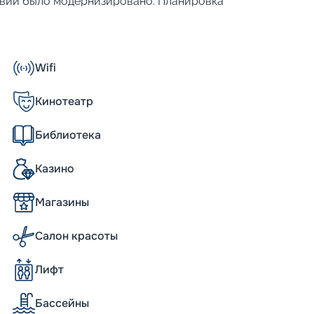
ствии было модернизировано. Планировка
ных категорий, в которых размещаются 2
рабля:
Wifi
Кинотеатр
Библиотека
водоизмещением более 90 тысяч тонн. Его
Казино
. Такие внушительные размеры и солидное
 более тысячи кают, разнообразные
Магазины
метить и другие характеристики, такие
естительность до 2 500 человек.
ом или без него.
Салон красоты
Лифт
eas несколько уступает по размерам новым
Бассейны
кция позволяет организовать для