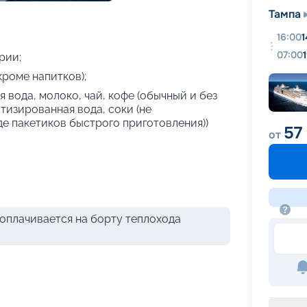
+
17
фотографий
Тампа
16:00
1
07:00
рии;
кроме напитков);
 вода, молоко, чай, кофе (обычный и без
атизированная вода, соки (не
де пакетиков быстрого приготовления))
57
от
оплачивается на борту теплохода