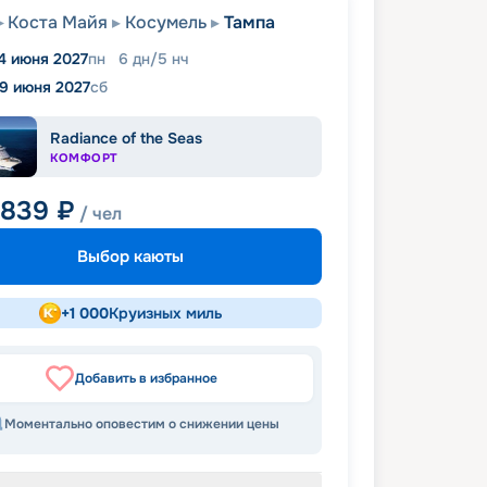
Коста Майя
Косумель
Тампа
4 июня 2027
пн
6
дн
/
5
нч
19 июня 2027
сб
Radiance of the Seas
КОМФОРТ
 839
₽
/ чел
Выбор каюты
+
1 000
Круизных миль
Добавить в избранное
Моментально оповестим о снижении цены