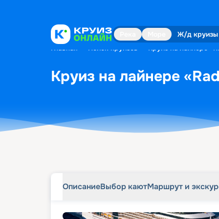
Описание
Выбор кают
Маршрут и экску
Река
Море
Ж/д круизы
Главная
•
Поиск круизов
•
Круиз на лайнере «Ra
Круиз на лайнере «Radi
Описание
Выбор кают
Маршрут и экску