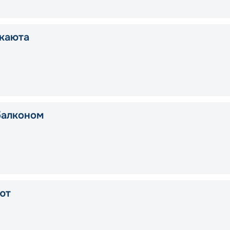
каюта
балконом
ют