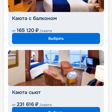
Каюта с балконом
165 120
₽
от
/каюта
Выбрать
Каюта сьют
231 616
₽
от
/каюта