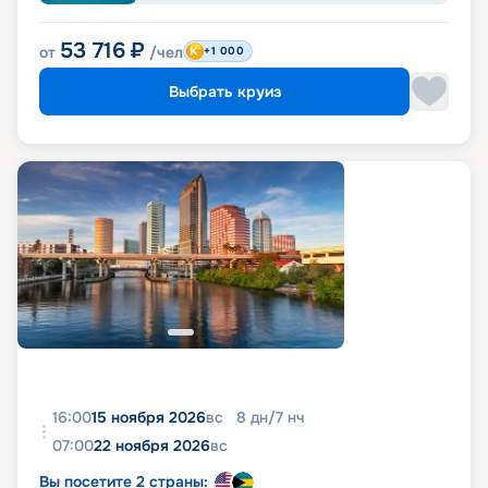
53 716
₽
от
/чел
+1 000
Выбрать круиз
16:00
15 ноября 2026
вс
8
дн
/
7
нч
07:00
22 ноября 2026
вс
Вы посетите 2 страны: