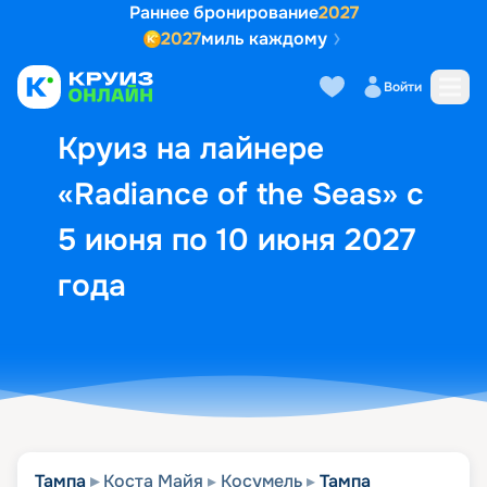
Раннее бронирование
2027
2027
миль каждому
Описание
Выбор кают
Маршрут и экск
Войти
Круиз на лайнере
«Radiance of the Seas» с
5 июня по 10 июня 2027
года
Тампа
Коста Майя
Косумель
Тампа