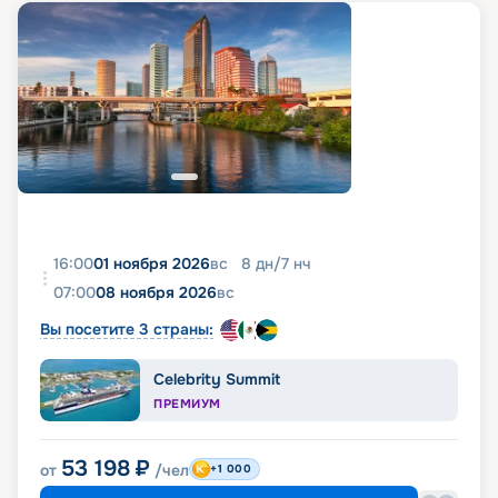
16:00
01 ноября 2026
вс
8
дн
/
7
нч
07:00
08 ноября 2026
вс
Вы посетите 3 страны:
Celebrity Summit
ПРЕМИУМ
53 198
₽
от
/чел
+1 000