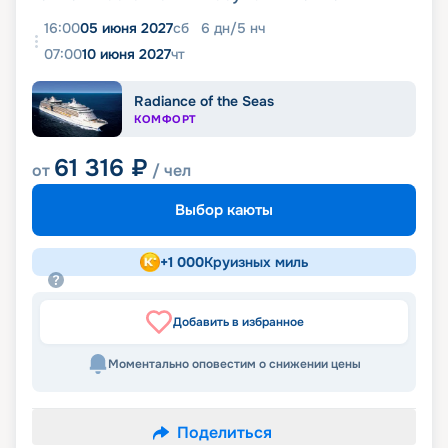
16:00
05 июня 2027
сб
6
дн
/
5
нч
07:00
10 июня 2027
чт
Radiance of the Seas
КОМФОРТ
61 316
₽
от
/ чел
Выбор каюты
+
1 000
Круизных миль
Добавить в избранное
Моментально оповестим о снижении цены
Поделиться