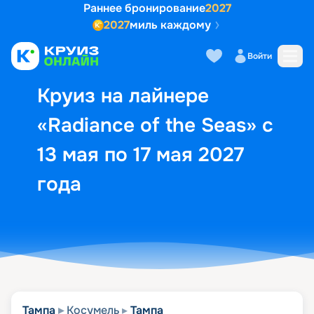
Раннее бронирование
2027
2027
миль каждому
Описание
Выбор кают
Маршрут и экск
Войти
Круиз на лайнере
«Radiance of the Seas» с
13 мая по 17 мая 2027
года
Тампа
Косумель
Тампа