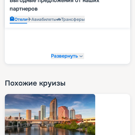
Выгодные предложения от наших
партнеров
🏨
✈️
🚗
Отели
Авиабилеты
Трансферы
Развернуть
Похожие круизы