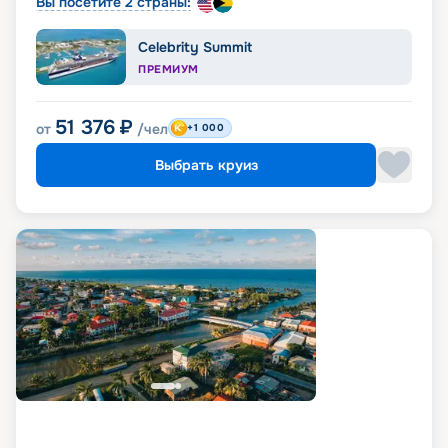
Вы посетите 2 страны:
Celebrity Summit
ПРЕМИУМ
51 376
₽
от
/чел
+1 000
Выбрать круиз