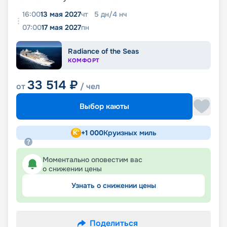
16:00
13 мая 2027
чт
5
дн
/
4
нч
07:00
17 мая 2027
пн
Radiance of the Seas
КОМФОРТ
33 514
₽
от
/ чел
Выбор каюты
+
1 000
Круизных миль
Моментально оповестим вас
о снижении цены
Узнать о снижении цены
Поделиться