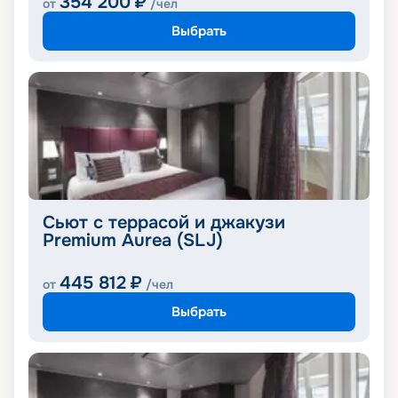
354 200
₽
от
/чел
Выбрать
Сьют с террасой и джакузи
Premium Aurea (SLJ)
445 812
₽
от
/чел
Выбрать