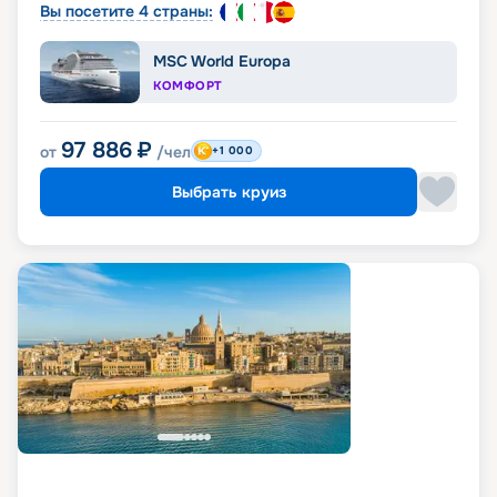
Вы посетите 4 страны:
MSC World Europa
КОМФОРТ
97 886
₽
от
/чел
+1 000
Выбрать круиз