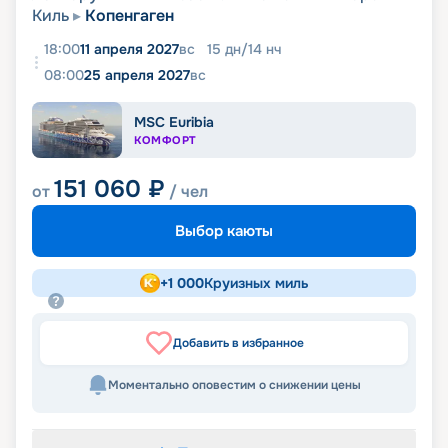
Киль
Копенгаген
18:00
11 апреля 2027
вс
15
дн
/
14
нч
08:00
25 апреля 2027
вс
MSC Euribia
КОМФОРТ
151 060
₽
от
/ чел
Выбор каюты
+
1 000
Круизных миль
Добавить в избранное
Моментально оповестим о снижении цены