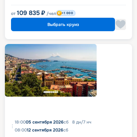
109 835
₽
от
/чел
+1 000
Выбрать круиз
18:00
05 сентября 2026
сб
8
дн
/
7
нч
08:00
12 сентября 2026
сб