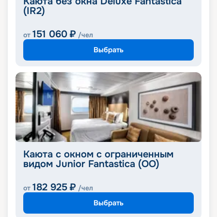
Каюта без окна Deluxe Fantastica
(IR2)
151 060
₽
от
/чел
Выбрать
Каюта с окном с ограниченным
видом Junior Fantastica (OO)
182 925
₽
от
/чел
Выбрать