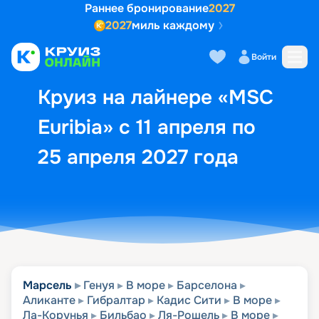
Раннее бронирование
2027
2027
миль каждому
Описание
Выбор кают
Маршрут и экск
Войти
Круиз на лайнере «MSC
Euribia» с 11 апреля по
25 апреля 2027 года
Марсель
Генуя
В море
Барселона
Аликанте
Гибралтар
Кадис Сити
В море
Ла-Корунья
Бильбао
Ля-Рошель
В море