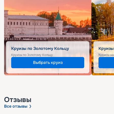
Круизы по Золотому Кольцу
Круизы
Круизы по Золотому Кольцу
Круизы на
Выбрать круиз
Отзывы
Все отзывы