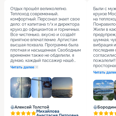
Отдых прошёл великолепно. 
Были с муж
Теплоход современный, 
круизе Мос
комфортный. Персонал знает свое 
на теплоход
дело: от капитана т/х и директора 
Понравилос
круиз до официантов и горничных. 
Жили в каю
Все чистенько, вкусно и создаёт 
предупрежд
приятное впечатление. Артистам 
шумная, чу
высшая похвала. Программа была 
вибрация и 
плотная и насыщенная. Свободным 
последняя 
временем также не обделили, я 
согласились
думаю, каждый пассажир нашё...
пожалели!! 
просторная 
Читать далее
Читать дале
Алексей Толстой
Бородин
Михайлова
Анастасия Петровна