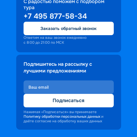
профессиональное обслуживание, 
С радостью поможем с подбором
тура
доброжелательность и заинтересованность 
+7 495 877-58-34
персонала корабля в каждом госте.
Ступая на борт теплохода, пассажиры 
Заказать обратный звонок
попадают в совершенно иную атмосферу, 
где властвует тяга к приключениям и 
Ответим на ваш звонок ежедневно
с 8:00 до 21:00 по МСК
открытиям.
Подпишитесь на рассылку с
лучшими предложениями
Подписаться
Нажимая «Подписаться» вы принимаете
Политику обработки персональных данных
и
даёте согласие на обработку ваших данных