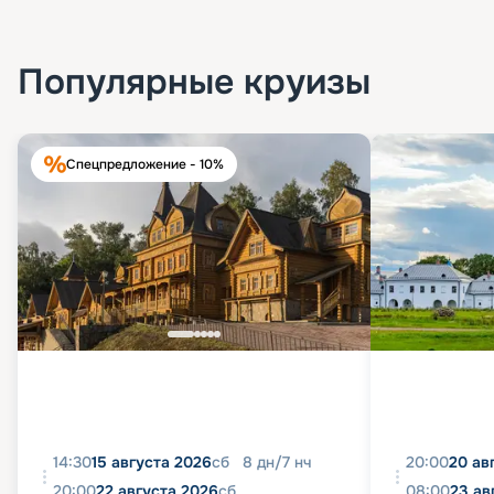
Популярные круизы
Спецпредложение - 10%
14:30
15 августа 2026
сб
8
дн
/
7
нч
20:00
20 ав
20:00
22 августа 2026
сб
08:00
23 ав