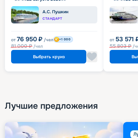
А.С. Пушкин
СТАНДАРТ
76 950
₽
53 571
от
/чел
от
+1 000
81 000
₽
55 803
₽
/чел
/ч
Выбрать круиз
Вы
Лучшие предложения