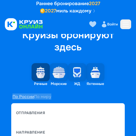
Раннее бронирование
2027
2027
миль каждому
Войти
Круизы бронируют
здесь
Речные
Морские
ЖД
Яхтенные
По России
По миру
ОТПРАВЛЕНИЯ
НАПРАВЛЕНИЕ