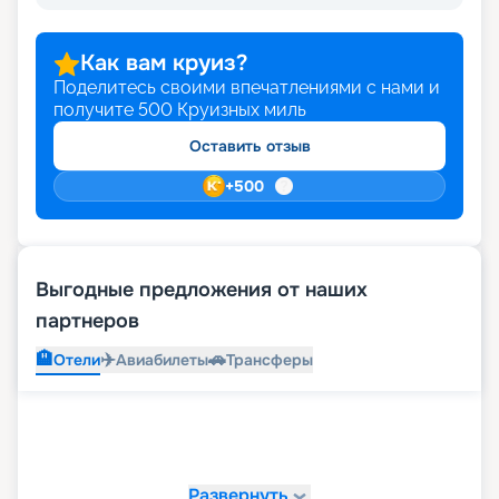
Как вам круиз?
Поделитесь своими впечатлениями с нами и
получите
500
Круизных миль
Оставить отзыв
+
500
Выгодные предложения от наших
партнеров
🏨
✈️
🚗
Отели
Авиабилеты
Трансферы
Развернуть