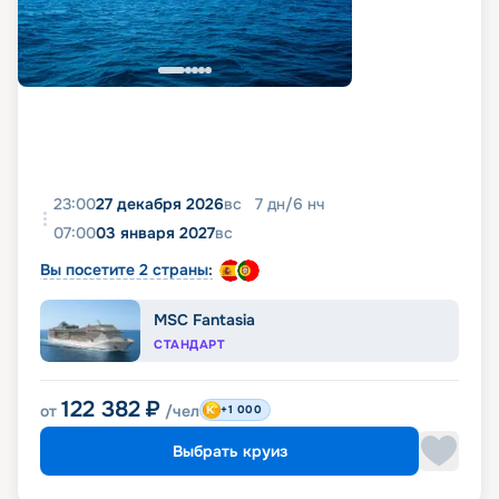
23:00
27 декабря 2026
вс
7
дн
/
6
нч
07:00
03 января 2027
вс
Вы посетите 2 страны:
MSC Fantasia
СТАНДАРТ
122 382
₽
от
/чел
+1 000
Выбрать круиз