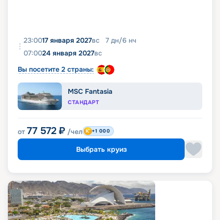
23:00
17 января 2027
вс
7
дн
/
6
нч
07:00
24 января 2027
вс
Вы посетите 2 страны:
MSC Fantasia
СТАНДАРТ
77 572
₽
от
/чел
+1 000
Выбрать круиз