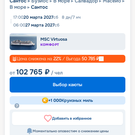
Сантос
Бузиос
В море
Салвадор
Масейо
В море
Сантос
17:00
20 марта 2027
сб
8
дн
/
7
нч
06:00
27 марта 2027
сб
MSC Virtuosa
КОМФОРТ
Цена снижена на
22
%
/ Выгода
50 785
₽
102 765
₽
от
/ чел
Выбор каюты
+
1 000
Круизных миль
Добавить в избранное
Моментально оповестим о снижении цены