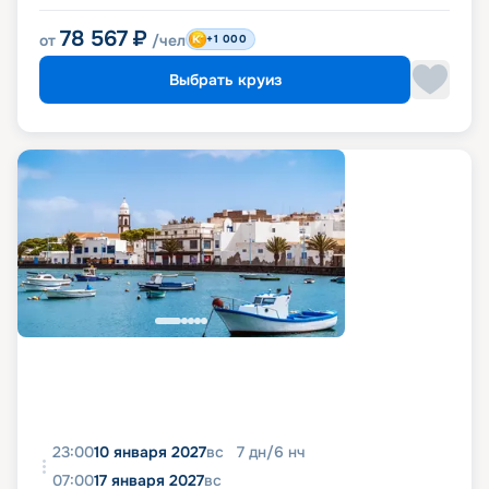
78 567
₽
от
/чел
+1 000
Выбрать круиз
23:00
10 января 2027
вс
7
дн
/
6
нч
07:00
17 января 2027
вс