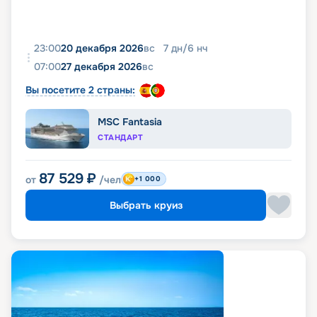
23:00
20 декабря 2026
вс
7
дн
/
6
нч
07:00
27 декабря 2026
вс
Вы посетите 2 страны:
MSC Fantasia
СТАНДАРТ
87 529
₽
от
/чел
+1 000
Выбрать круиз