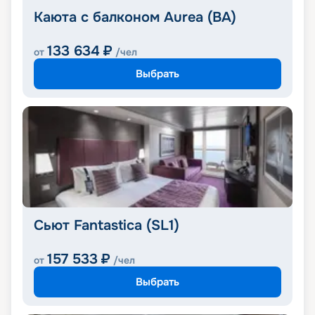
Каюта с балконом Aurea (BA)
133 634
₽
от
/чел
Выбрать
Сьют Fantastica (SL1)
157 533
₽
от
/чел
Выбрать