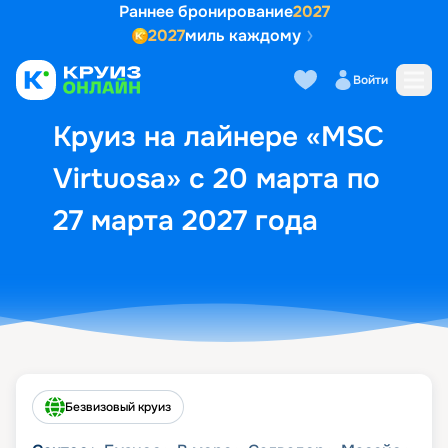
Раннее бронирование
2027
2027
миль каждому
Описание
Выбор кают
Маршрут и экск
Войти
Круиз на лайнере «MSC
Virtuosa» с 20 марта по
27 марта 2027 года
Безвизовый круиз