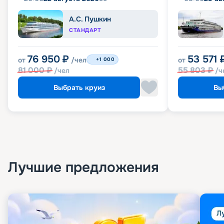
А.С. Пушкин
СТАНДАРТ
76 950
₽
53 571
от
/чел
от
+1 000
81 000
₽
55 803
₽
/чел
/ч
Выбрать круиз
Вы
Лучшие предложения