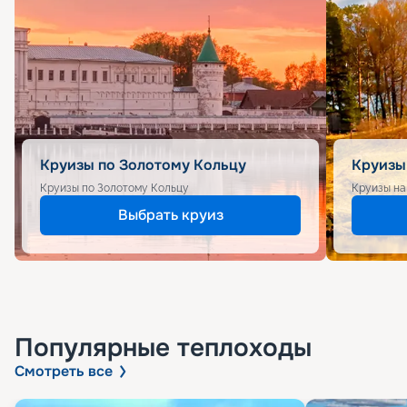
Круизы по Золотому Кольцу
Круизы
Круизы по Золотому Кольцу
Круизы на
Выбрать круиз
Популярные
теплоходы
Смотреть все