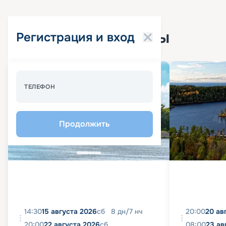
Популярные круизы
Регистрация и вход
Спецпредложение - 10%
ТЕЛЕФОН
Продолжить
14:30
15 августа 2026
сб
8
дн
/
7
нч
20:00
20 ав
20:00
22 августа 2026
сб
08:00
23 ав