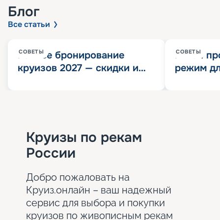
Блог
Все статьи
СОВЕТЫ
СОВЕТЫ
Раннее бронирование
Китай пр
круизов 2027 — скидки и
режим дл
розыгрыш 100 000
конца 202
Круизных миль
значит?
Круизы по рекам
России
Добро пожаловать на
Круиз.онлайн – ваш надежный
сервис для выбора и покупки
круизов по живописным рекам