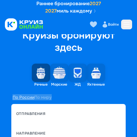
Раннее бронирование
2027
2027
миль каждому
Войти
Круизы бронируют
здесь
Речные
Морские
ЖД
Яхтенные
По России
По миру
ОТПРАВЛЕНИЯ
НАПРАВЛЕНИЕ