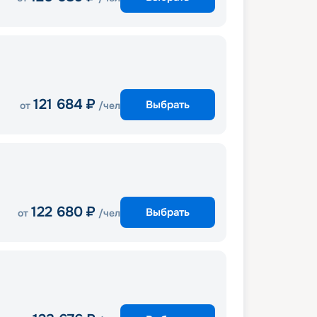
121 684
₽
Выбрать
от
/чел
122 680
₽
Выбрать
от
/чел