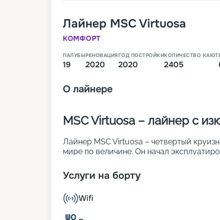
Лайнер
MSC Virtuosa
КОМФОРТ
ПАЛУБЫ
РЕНОВАЦИЯ
ГОД ПОСТРОЙКИ
КОЛИЧЕСТВО КАЮТ
19
2020
2020
2405
О
лайнере
MSC Virtuosa – лайнер с и
Лайнер MSC Virtuosa – четвертый круизны
мире по величине. Он начал эксплуатиро
судне предусмотрено 2 405 кают разных 
334 пассажиров. Также на борту находит
Услуги на борту
изюминкой стало цифровое «небо», кот
галереей. Изображения воспроизводятся
Wifi
особенности MSC Virtuosa:
• ширина – 43 м;