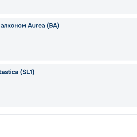
балконом Aurea (BA)
astica (SL1)
Без