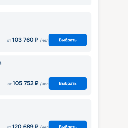
103 760
₽
Выбрать
от
/чел
a
105 752
₽
Выбрать
от
/чел
120 689
₽
Выбрать
от
/чел