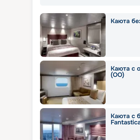
Каюта без
Каюта с 
(OO)
Каюта с 
Fantastic