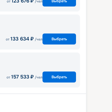
123 676
₽
Выбрать
от
/чел
133 634
₽
Выбрать
от
/чел
157 533
₽
Выбрать
от
/чел
визовый круиз