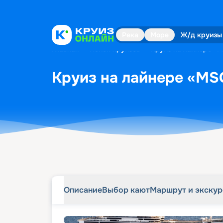
Описание
Выбор кают
Маршрут и экску
Река
Море
Ж/д круизы
Главная
•
Поиск круизов
•
Круиз на лайнере «MS
Круиз на лайнере «MSC
Описание
Выбор кают
Маршрут и экску