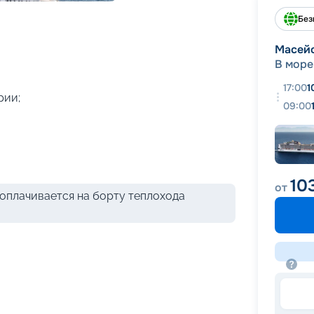
+
32
фотографий
Без
Масей
В море
17:00
1
рии;
09:00
10
от
оплачивается на борту теплохода