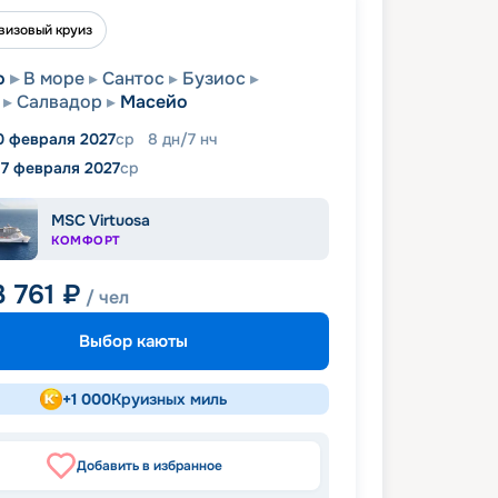
визовый круиз
о
В море
Сантос
Бузиос
Салвадор
Масейо
0 февраля 2027
ср
8
дн
/
7
нч
17 февраля 2027
ср
MSC Virtuosa
КОМФОРТ
3 761
₽
/ чел
Выбор каюты
+
1 000
Круизных миль
Добавить в избранное