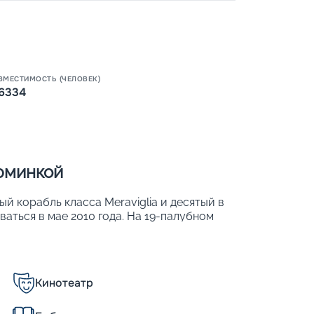
ВМЕСТИМОСТЬ (ЧЕЛОВЕК)
6334
Пишит
зюминкой
й корабль класса Meraviglia и десятый в
ваться в мае 2010 года. На 19-палубном
категорий, в которых размещается до 6
ся 1 704 члена экипажа. Интересной
орое расположено над прогулочной
 на экран общей площадью 480 м2. Другие
Кинотеатр