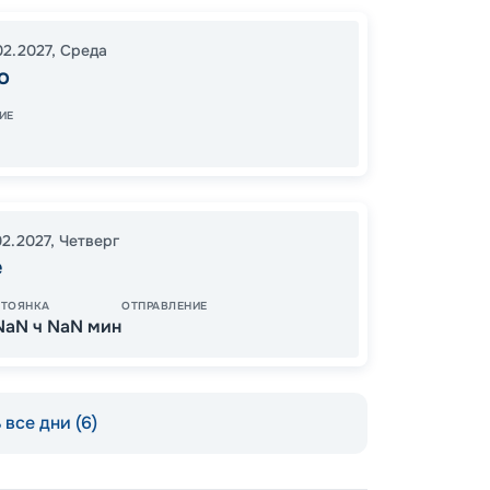
Масей
02.2027
,
Среда
В море
о
17:00
1
ИЕ
09:00
02.2027
,
Четверг
10
от
е
СТОЯНКА
ОТПРАВЛЕНИЕ
NaN ч NaN мин
все дни (6)