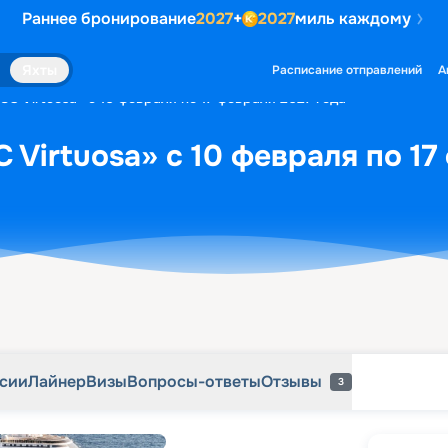
Раннее бронирование
2027
+
2027
миль каждому
рсии
Лайнер
Визы
Вопросы-ответы
Отзывы
3
Яхты
Расписание отправлений
А
C Virtuosa» с 10 февраля по 17 февраля 2027 года
 Virtuosa» с 10 февраля по 17
рсии
Лайнер
Визы
Вопросы-ответы
Отзывы
3