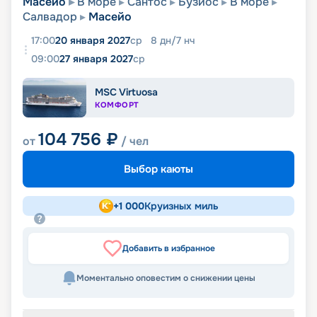
Масейо
В море
Сантос
Бузиос
В море
Салвадор
Масейо
17:00
20 января 2027
ср
8
дн
/
7
нч
09:00
27 января 2027
ср
MSC Virtuosa
КОМФОРТ
104 756
₽
от
/ чел
Выбор каюты
+
1 000
Круизных миль
Добавить в избранное
Моментально оповестим о снижении цены