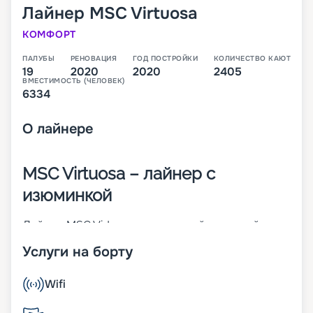
Лайнер
MSC Virtuosa
КОМФОРТ
ПАЛУБЫ
РЕНОВАЦИЯ
ГОД ПОСТРОЙКИ
КОЛИЧЕСТВО КАЮТ
19
2020
2020
2405
ВМЕСТИМОСТЬ (ЧЕЛОВЕК)
6334
О
лайнере
MSC Virtuosa – лайнер с
изюминкой
Лайнер MSC Virtuosa – четвертый круизный
корабль класса Meraviglia и десятый в мире по
Услуги на борту
величине. Он начал эксплуатироваться в мае
2010 года. На 19-палубном судне предусмотрено
2 405 кают разных категорий, в которых
Wifi
размещается до 6 334 пассажиров. Также на
борту находится 1 704 члена экипажа.