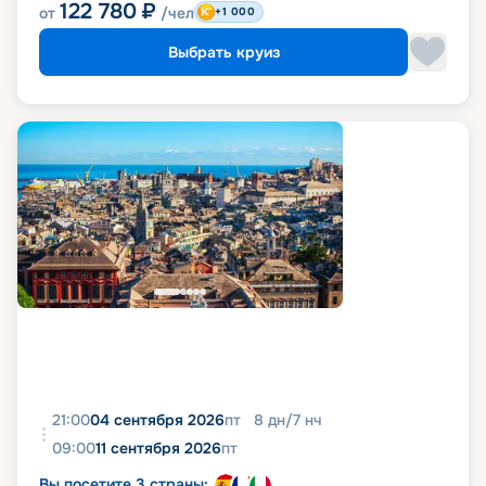
122 780
₽
от
/чел
+1 000
Выбрать круиз
21:00
04 сентября 2026
пт
8
дн
/
7
нч
09:00
11 сентября 2026
пт
Вы посетите 3 страны: