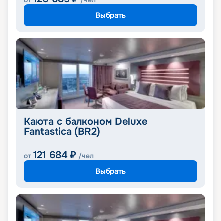
от
/чел
Выбрать
Каюта с балконом Deluxe
Fantastica (BR2)
121 684
₽
от
/чел
Выбрать