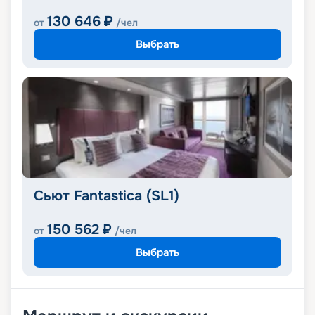
130 646
₽
от
/чел
Выбрать
Сьют Fantastica (SL1)
150 562
₽
от
/чел
Выбрать