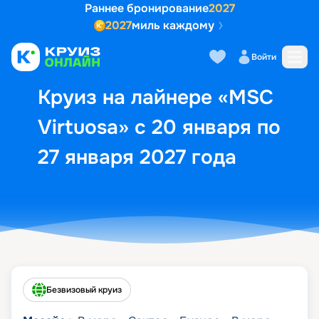
Раннее бронирование
2027
2027
миль каждому
Описание
Выбор кают
Маршрут и экск
Войти
Круиз на лайнере «MSC
Virtuosa» с 20 января по
27 января 2027 года
Безвизовый круиз