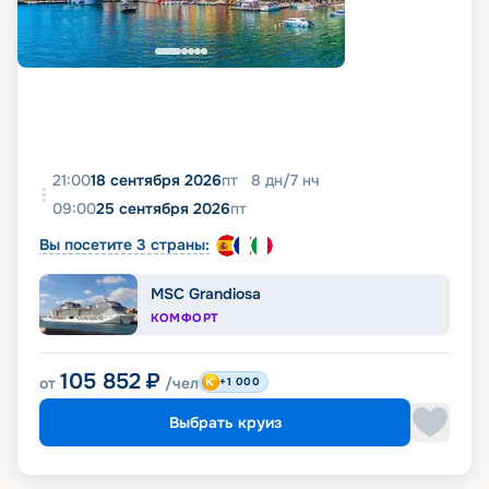
21:00
18 сентября 2026
пт
8
дн
/
7
нч
09:00
25 сентября 2026
пт
Вы посетите 3 страны:
MSC Grandiosa
КОМФОРТ
105 852
₽
от
/чел
+1 000
Выбрать круиз