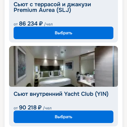
Сьют с террасой и джакузи
Premium Aurea (SLJ)
86 234
₽
от
/чел
Выбрать
Сьют внутренний Yacht Club (YIN)
90 218
₽
от
/чел
Выбрать