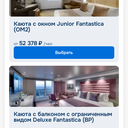
Каюта с окном Junior Fantastica
(OM2)
52 378
₽
от
/чел
Выбрать
Каюта с балконом с ограниченным
видом Deluxe Fantastica (BP)