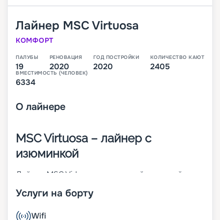
Лайнер
MSC Virtuosa
КОМФОРТ
ПАЛУБЫ
РЕНОВАЦИЯ
ГОД ПОСТРОЙКИ
КОЛИЧЕСТВО КАЮТ
19
2020
2020
2405
ВМЕСТИМОСТЬ (ЧЕЛОВЕК)
6334
О
лайнере
MSC Virtuosa – лайнер с
изюминкой
Лайнер MSC Virtuosa – четвертый круизный
корабль класса Meraviglia и десятый в мире по
Услуги на борту
величине. Он начал эксплуатироваться в мае
2010 года. На 19-палубном судне предусмотрено
2 405 кают разных категорий, в которых
Wifi