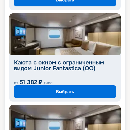
Каюта с окном с ограниченным
видом Junior Fantastica (OO)
51 382
₽
от
/чел
Выбрать