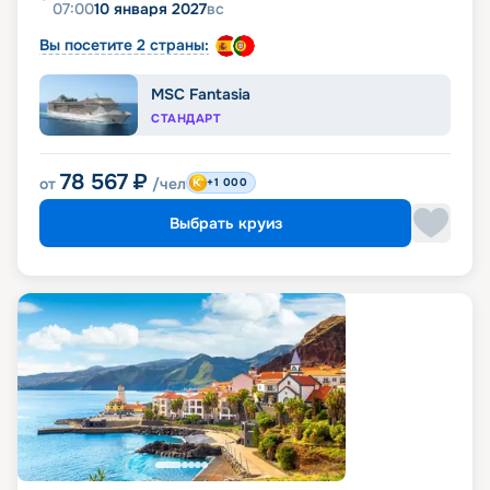
07:00
10 января 2027
вс
Вы посетите 2 страны:
MSC Fantasia
СТАНДАРТ
78 567
₽
от
/чел
+1 000
Выбрать круиз