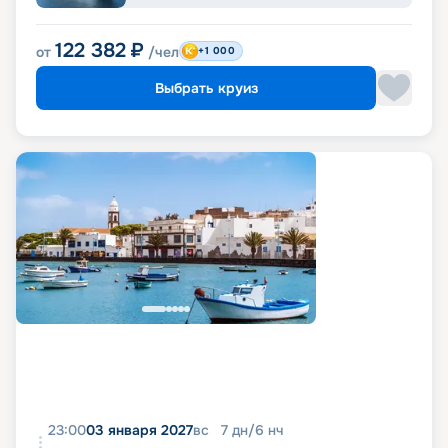
122 382
₽
от
/чел
+1 000
Выбрать круиз
23:00
03 января 2027
вс
7
дн
/
6
нч