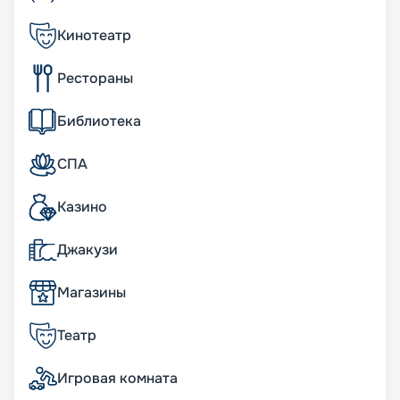
размещается до 6 334 пассажиров. Также на
борту находится 1 704 члена экипажа.
Кинотеатр
Интересной изюминкой стало цифровое «небо»,
которое расположено над прогулочной
Рестораны
галереей. Изображения воспроизводятся на
экран общей площадью 480 м2. Другие
особенности MSC Virtuosa:
Библиотека
• ширина – 43 м;
• длина судна – 331 метр;
СПА
• осадка – 8,75 м;
• предельная скорость – более 22 узлов;
• водоизмещение – 177,1 тыс. т.
Казино
К услугам пассажиров
Джакузи
Путевкой предусмотрено трехразовое питание в
Магазины
основном ресторане по заказному меню или по
системе «шведский стол». Желающие могут
дополнительно посетить один из других 8
Театр
ресторанов (стейк-хаус, тэппаньяки и другие) и
21 бар со стильными интерьерами и широкой
Игровая комната
тематикой. Для развлечения гостей создана