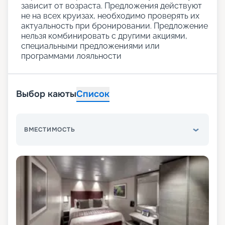
зависит от возраста. Предложения действуют
не на всех круизах, необходимо проверять их
актуальность при бронировании. Предложение
нельзя комбинировать с другими акциями,
специальными предложениями или
программами лояльности
Выбор каюты
Список
ВМЕСТИМОСТЬ