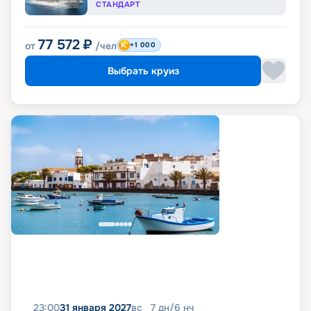
СТАНДАРТ
77 572
₽
от
/чел
+1 000
Выбрать круиз
23:00
31 января 2027
вс
7
дн
/
6
нч