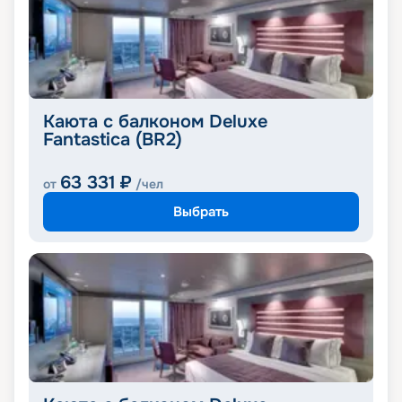
Каюта с балконом Deluxe
Fantastica (BR2)
63 331
₽
от
/чел
Выбрать