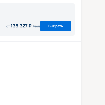
135 327
₽
Выбрать
от
/чел
л
Арресифе-Де-Лансароте
льмас-Де-Гран-Канария
В море
дор
В море
Рио-де-Жанейро
9 ноября 2026
чт
13
дн
/
12
нч
01 декабря 2026
вт
MSC Virtuosa
КОМФОРТ