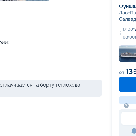
+
36
фотографий
Фунша
Лас-Па
Салва
17:00
1
08:00
рии;
13
от
оплачивается на борту теплохода