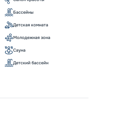
икой. Для развлечения гостей создана
, включающая спортплощадки, бутики,
Бассейны
-комплекс MSC Aurea Spa, торговый
фровым «небом» и другие развлекательные
танутся от экскурсий в новых городах. Для
Детская комната
енная инфраструктура с участием
угих.
Молодежная зона
нлайн»
Сауна
 географии. В навигацию 2026 - 2027 г.
верной Европы, на португальском и
Детский бассейн
еана. Вы можете купить путевку онлайн –
ан теплохода, схемы палуб, описание
истов.