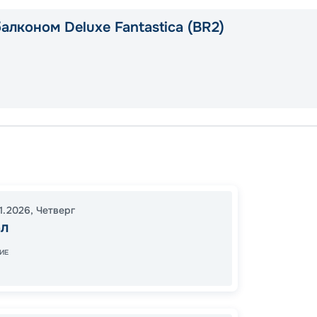
алконом Deluxe Fantastica (BR2)
Фунша
Лас-Па
Салва
11.2026
,
Четверг
17:00
1
л
08:00
ИЕ