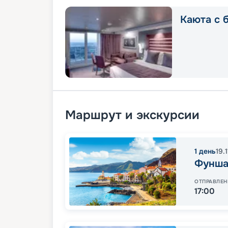
Каюта с б
Маршрут и экскурсии
1
день
19.
Фунша
ОТПРАВЛЕН
17:00