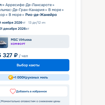
л
Арресифе-Де-Лансароте
льмас-Де-Гран-Канария
В море
дор
В море
Рио-де-Жанейро
9 ноября 2026
чт
13
дн
/
12
нч
01 декабря 2026
вт
MSC Virtuosa
КОМФОРТ
5 327
₽
/ чел
Выбор каюты
+
1 000
Круизных миль
Добавить в избранное
Моментально оповестим о снижении цены