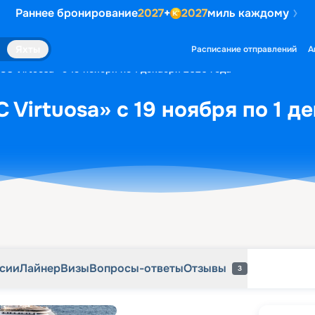
Раннее бронирование
2027
+
2027
миль каждому
рсии
Лайнер
Визы
Вопросы-ответы
Отзывы
3
Яхты
Расписание отправлений
А
C Virtuosa» с 19 ноября по 1 декабря 2026 года
 Virtuosa» с 19 ноября по 1 д
рсии
Лайнер
Визы
Вопросы-ответы
Отзывы
3