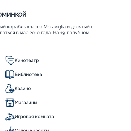
зюминкой
й корабль класса Meraviglia и десятый в
ваться в мае 2010 года. На 19-палубном
категорий, в которых размещается до 6
ся 1 704 члена экипажа. Интересной
орое расположено над прогулочной
 на экран общей площадью 480 м2. Другие
Кинотеатр
Библиотека
Казино
Магазины
Игровая комната
итание в основном ресторане по
кий стол». Желающие могут дополнительно
ейк-хаус, тэппаньяки и другие) и 21 бар со
Салон красоты