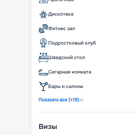
стильными интерьерами и широкой темат
тщательно продуманная инфраструктура
Дискотека
бассейны, аквапарк, театр, казино, спа
комплекс в центральной галерее под ци
объекты. Но самые яркие впечатления ос
Фитнес зал
юных путешественников создана собств
знаменитых детских брендов – LEGO и др
Подростковый клуб
Путешествуйте с «Круиз.о
Шведский стол
Круизы MSC Virtuosa отличаются широтой
белоснежный лайнер увидят в портах Се
Сигарная комната
испанском побережье Атлантического ок
перед вами даты и маршруты круизов, пл
Бары и салоны
кают, цены на туры, обзоры опытных тур
Показать все (+15)
Визы