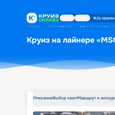
Описание
Выбор кают
Маршрут и экску
Река
Море
Ж/д круизы
Главная
•
Поиск круизов
•
Круиз на лайнере «MS
Круиз на лайнере «MSC
Описание
Выбор кают
Маршрут и экску