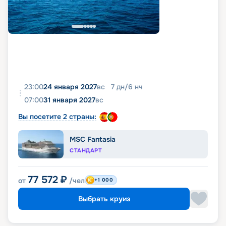
23:00
24 января 2027
вс
7
дн
/
6
нч
07:00
31 января 2027
вс
Вы посетите 2 страны:
MSC Fantasia
СТАНДАРТ
77 572
₽
от
/чел
+1 000
Выбрать круиз