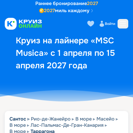
Раннее бронирование
2027
2027
миль каждому
Описание
Выбор кают
Маршрут и экск
Войти
Круиз на лайнере «MSC
Musica» с 1 апреля по 15
апреля 2027 года
Сантос
Рио-де-Жанейро
В море
Масейо
В море
Лас-Пальмас-Де-Гран-Канария
В море
Таррагона