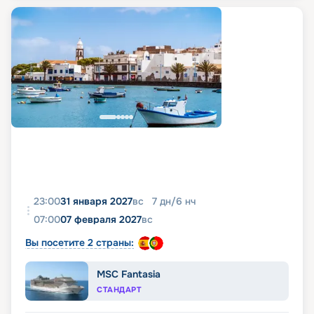
23:00
31 января 2027
вс
7
дн
/
6
нч
07:00
07 февраля 2027
вс
Вы посетите 2 страны:
MSC Fantasia
СТАНДАРТ