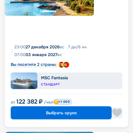
23:00
27 декабря 2026
вс
7
дн
/
6
нч
07:00
03 января 2027
вс
Вы посетите 2 страны:
MSC Fantasia
СТАНДАРТ
122 382
₽
от
/чел
+1 000
Выбрать круиз