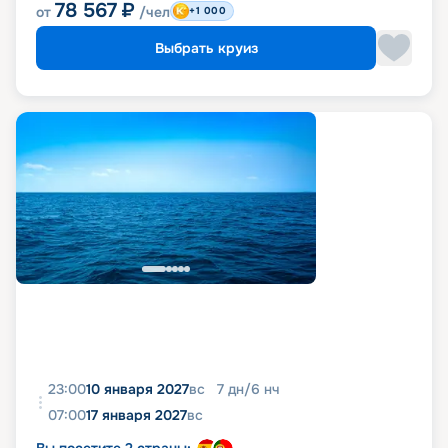
78 567
₽
от
/чел
+1 000
Выбрать круиз
23:00
10 января 2027
вс
7
дн
/
6
нч
07:00
17 января 2027
вс