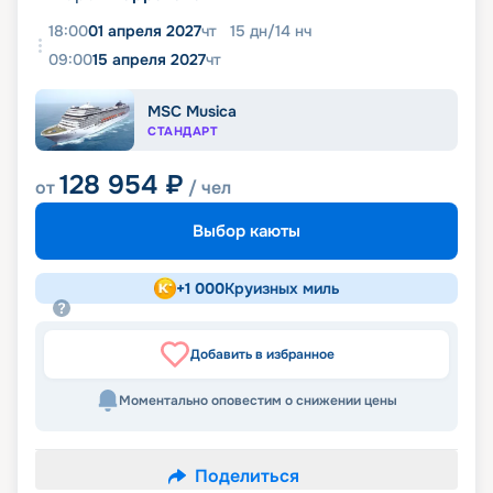
18:00
01 апреля 2027
чт
15
дн
/
14
нч
09:00
15 апреля 2027
чт
MSC Musica
СТАНДАРТ
128 954
₽
от
/ чел
Выбор каюты
+
1 000
Круизных миль
Добавить в избранное
Моментально оповестим о снижении цены
Поделиться