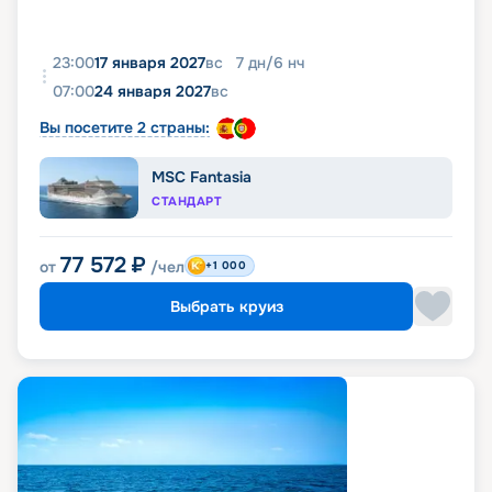
23:00
17 января 2027
вс
7
дн
/
6
нч
07:00
24 января 2027
вс
Вы посетите 2 страны:
MSC Fantasia
СТАНДАРТ
77 572
₽
от
/чел
+1 000
Выбрать круиз