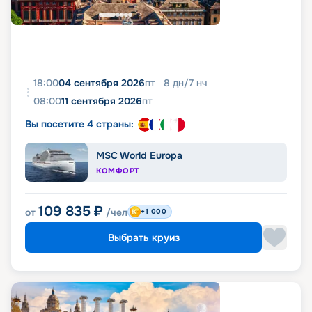
18:00
04 сентября 2026
пт
8
дн
/
7
нч
08:00
11 сентября 2026
пт
Вы посетите 4 страны:
MSC World Europa
КОМФОРТ
109 835
₽
от
/чел
+1 000
Выбрать круиз