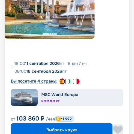
18:00
11 сентября 2026
пт
8
дн
/
7
нч
08:00
18 сентября 2026
пт
Вы посетите 4 страны:
MSC World Europa
КОМФОРТ
103 860
₽
от
/чел
+1 000
Выбрать круиз