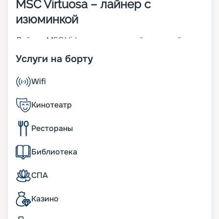
MSC Virtuosa – лайнер с
изюминкой
Лайнер MSC Virtuosa – четвертый круизный
корабль класса Meraviglia и десятый в мире по
Услуги на борту
величине. Он начал эксплуатироваться в мае
2010 года. На 19-палубном судне предусмотрено
2 405 кают разных категорий, в которых
Wifi
размещается до 6 334 пассажиров. Также на
борту находится 1 704 члена экипажа.
Кинотеатр
Интересной изюминкой стало цифровое «небо»,
которое расположено над прогулочной
Рестораны
галереей. Изображения воспроизводятся на
экран общей площадью 480 м2. Другие
особенности MSC Virtuosa:
Библиотека
• ширина – 43 м;
• длина судна – 331 метр;
СПА
• осадка – 8,75 м;
• предельная скорость – более 22 узлов;
• водоизмещение – 177,1 тыс. т.
Казино
К услугам пассажиров