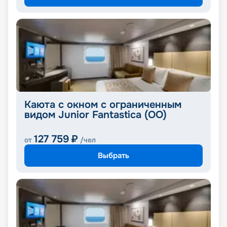
Каюта с окном с ограниченным
видом Junior Fantastica (OO)
127 759
₽
от
/чел
Выбрать