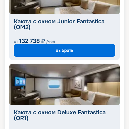
Каюта с окном Junior Fantastica
(OM2)
132 738
₽
от
/чел
Выбрать
Каюта с окном Deluxe Fantastica
(OR1)