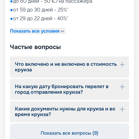
●
до 60 дней - 50 €/на пассажира
●
от 59 до 30 дней - 25%*
●
от 29 до 22 дней - 40%*
Показать все условия
Частые вопросы
Что включено и не включено в стоимость
круиза
На какую дату бронировать перелет в
город отправления круиза?
Какие документы нужны для круиза и во
время круиза?
Показать все вопросы (9)