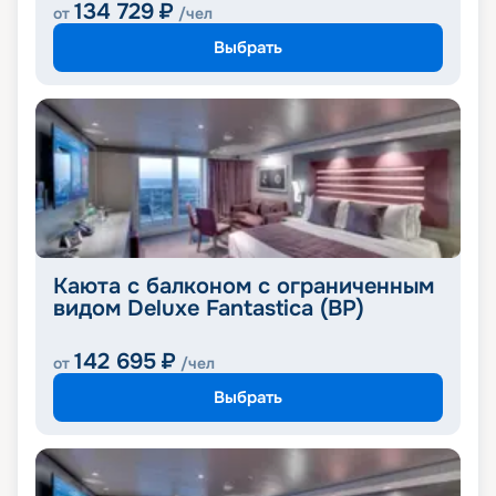
134 729
₽
от
/чел
Выбрать
Каюта с балконом с ограниченным
видом Deluxe Fantastica (BP)
142 695
₽
от
/чел
Выбрать