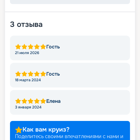
3
отзыва
Гость
21 июля 2026
Гость
18 марта 2024
Елена
3 января 2024
Как вам круиз?
Поделитесь своими впечатлениями с нами и