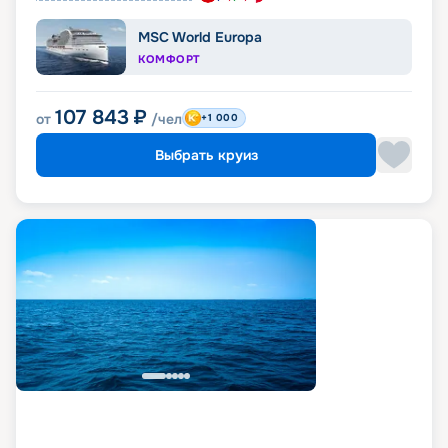
MSC World Europa
КОМФОРТ
107 843
₽
от
/чел
+1 000
Выбрать круиз