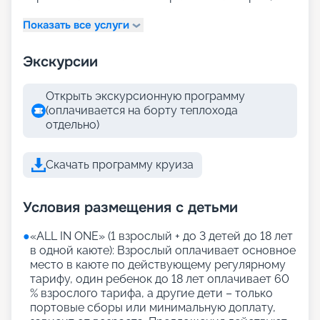
Показать все услуги
Экскурсии
Открыть экскурсионную программу
(оплачивается на борту теплохода
отдельно)
Скачать программу круиза
Условия размещения с детьми
●
«АLL IN ONE» (1 взрослый + до 3 детей до 18 лет
в одной каюте): Взрослый оплачивает основное
место в каюте по действующему регулярному
тарифу, один ребенок до 18 лет оплачивает 60
% взрослого тарифа, а другие дети – только
портовые сборы или минимальную доплату,