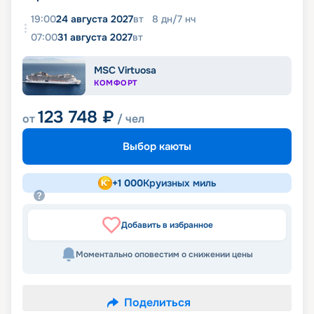
19:00
24 августа 2027
вт
8
дн
/
7
нч
07:00
31 августа 2027
вт
MSC Virtuosa
КОМФОРТ
123 748
₽
от
/ чел
Выбор каюты
+
1 000
Круизных миль
Добавить в избранное
Моментально оповестим о снижении цены
Поделиться