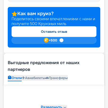
Как вам круиз?
Поделитесь своими впечатлениями с нами и
получите
500
Круизных миль
Оставить отзыв
+
500
Выгодные предложения от наших
партнеров
🏨
✈️
🚗
Отели
Авиабилеты
Трансферы
Развернуть