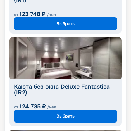
(IR1)
123 748
₽
от
/чел
Выбрать
Каюта без окна Deluxe Fantastica
(IR2)
124 735
₽
от
/чел
Выбрать