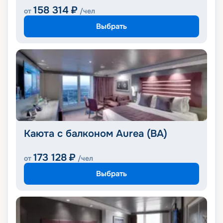
158 314
₽
от
/чел
Выбрать
Каюта с балконом Aurea (BA)
173 128
₽
от
/чел
Выбрать