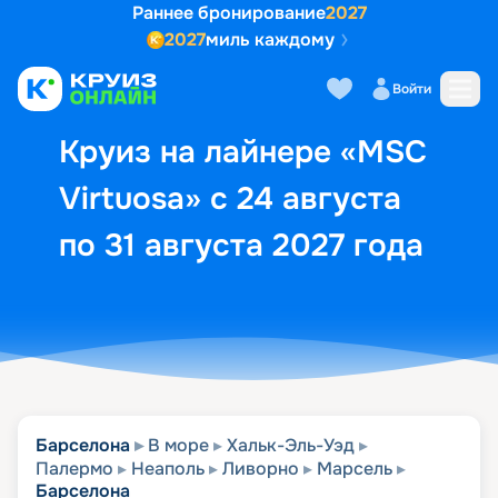
Раннее бронирование
2027
2027
миль каждому
Описание
Выбор кают
Маршрут и экск
Войти
Круиз на лайнере «MSC
Virtuosa» с 24 августа
по 31 августа 2027 года
Барселона
В море
Хальк-Эль-Уэд
Палермо
Неаполь
Ливорно
Марсель
Барселона