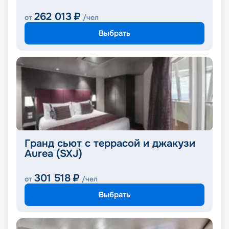
262 013
₽
от
/чел
Выбрать
Гранд сьют с террасой и джакузи
Aurea (SXJ)
301 518
₽
от
/чел
Выбрать