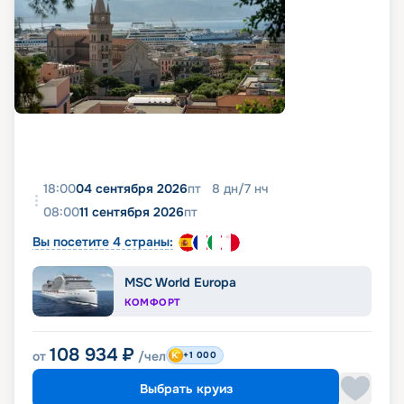
18:00
04 сентября 2026
пт
8
дн
/
7
нч
08:00
11 сентября 2026
пт
Вы посетите 4 страны:
MSC World Europa
КОМФОРТ
108 934
₽
от
/чел
+1 000
Выбрать круиз