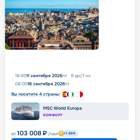
18:00
11 сентября 2026
пт
8
дн
/
7
нч
08:00
18 сентября 2026
пт
Вы посетите 4 страны:
MSC World Europa
КОМФОРТ
103 008
₽
от
/чел
+1 000