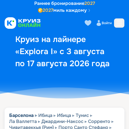
Раннее бронирование
2027
2027
миль каждому
Описание
Выбор кают
Маршрут и экск
Войти
Круиз на лайнере
«Explora I» с 3 августа
по 17 августа 2026 года
Барселона
Ибица
Ибица
Тунис
Ла Валлетта
Джардини-Наксос
Сорренто
Чивитавеккья (Рим)
Порто Санто Стефано