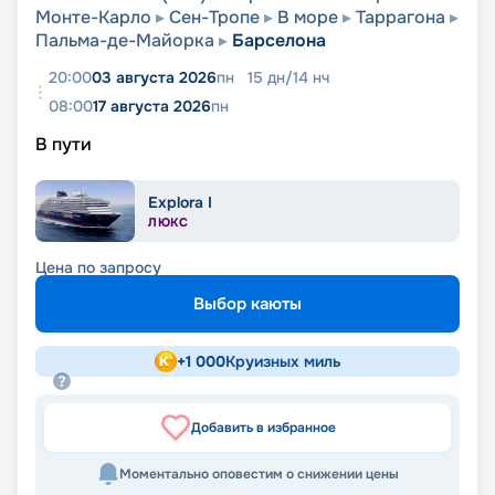
Монте-Карло
Сен-Тропе
В море
Таррагона
Пальма-де-Майорка
Барселона
20:00
03 августа 2026
пн
15
дн
/
14
нч
08:00
17 августа 2026
пн
В пути
Explora I
ЛЮКС
Цена по запросу
Выбор каюты
+
1 000
Круизных миль
Добавить в избранное
Моментально оповестим о снижении цены