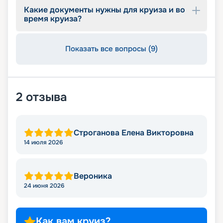
оздоровительные программы на основе
Какие документы нужны для круиза и во
косметических средств премиального
время круиза?
швейцарского бренда Dr.Levy
Ocean Wellness – Фитнес
Каждый фитнес-зал, спроектирован так, чтобы
Показать все вопросы (9)
мотивировать гостей, помогая им снизить
уровень стресса, улучшить качество сна и
получить заряд энергии. Фитнес-пространства
площадью 270 кв.м, оснащены новейшим
оборудованием Technogym, а также двумя
2
отзыва
специализированными тренажерами для
пилатеса.
Строганова Елена Викторовна
Развлечения:
14 июля 2026
Казино: здесь есть все – от столов для покера и
блек-джека до американской рулетки. С
Вероника
Художественная галерея Explora Journey.
Nautilus Club: пространство для маленьких
24 июня 2026
гостей Explora Journeys. Команда опытных
педагогов предложит увлекательные занятия для
детей в возрасте от 6 до 17 лет. Для детей в
Как вам круиз?