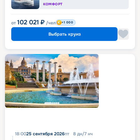
КОМФОРТ
102 021
₽
от
/чел
+1 000
Выбрать круиз
18:00
25 сентября 2026
пт
8
дн
/
7
нч