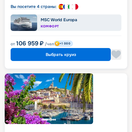
дополнительная плата)
Вы посетите 4 страны:
Уборка 2 раза в день, включая вечернюю
подготовку сьюта ко сну
MSC World Europa
Чистка обуви
КОМФОРТ
106 959
₽
от
/чел
+1 000
Выбрать круиз