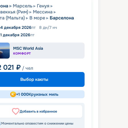
лона
Марсель
Генуя
веккья (Рим)
Мессина
та (Мальта)
В море
Барселона
4 декабря 2026
пт
8
дн
/
7
нч
11 декабря 2026
пт
MSC World Asia
КОМФОРТ
2 021
₽
/ чел
Выбор каюты
+
1 000
Круизных миль
Добавить в избранное
Моментально оповестим о снижении цены