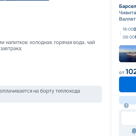
+
26
фотографий
Барсе
Чивита
Валлет
18:00
0
08:00
и напитков: холодная, горячая вода, чай
 завтрака;
10
от
оплачивается на борту теплохода