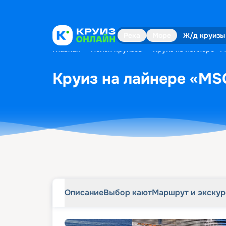
Описание
Выбор кают
Маршрут и экску
Река
Море
Ж/д круизы
Главная
•
Поиск круизов
•
Круиз на лайнере «MS
Круиз на лайнере «MSC
Описание
Выбор кают
Маршрут и экску