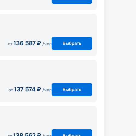
136 587
₽
Выбрать
от
/чел
137 574
₽
Выбрать
от
/чел
138 562
₽
Выбрать