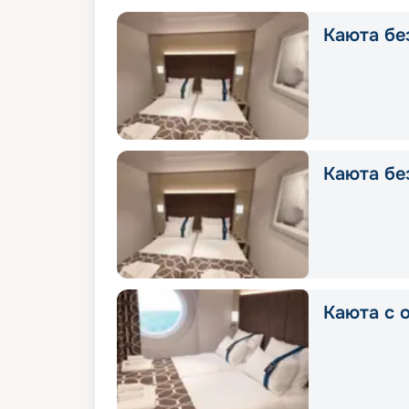
Каюта без
Каюта без
Каюта с о