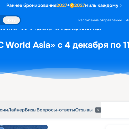
Раннее бронирование
2027
+
2027
миль каждому
рсии
Лайнер
Визы
Вопросы-ответы
Отзывы
0
Яхты
Расписание отправлений
А
C World Asia» с 4 декабря по 11 декабря 2026 года
 World Asia» с 4 декабря по 1
рсии
Лайнер
Визы
Вопросы-ответы
Отзывы
0