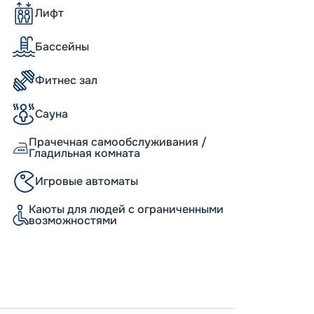
анизованным досугом, яркими шоу и
Лифт
артистов, музыкантов, танцоров.
х вариантов досуга, от просмотра новых
очных дискотек, посещения казино или
Бассейны
орме Magic Carpet®. Окунитесь в мир
воей физической форме, занимаясь в
Фитнес зал
ах… Подробности расписания будущих
айнера, схемой кают и планом палуб мы
Сауна
. При желании насладиться незабываемым
ассным сервисом вы можете купить тур с
Прачечная самообслуживания /
 «Круиз.онлайн». Кроме выгодных цен на
Гладильная комната
грамотную консультационную поддержку и
мления брони на предстоящее
Игровые автоматы
Каюты для людей с ограниченными
возможностями