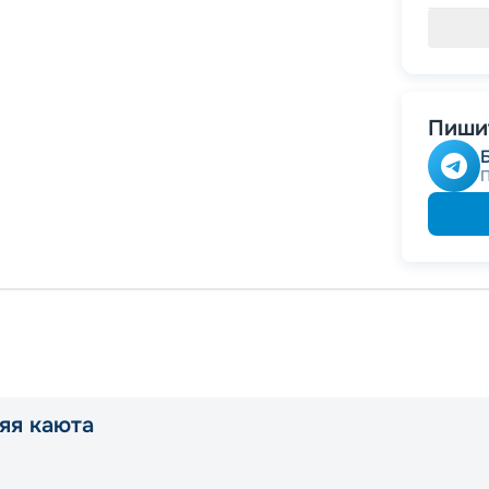
Пишит
яя каюта