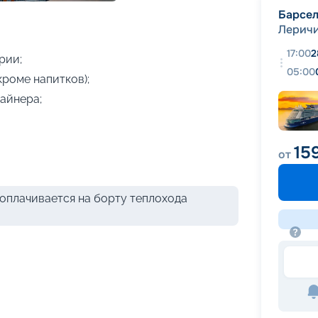
+
10
фотографий
Барсе
Лерич
17:00
2
рии;
05:00
кроме напитков);
айнера;
15
от
оплачивается на борту теплохода