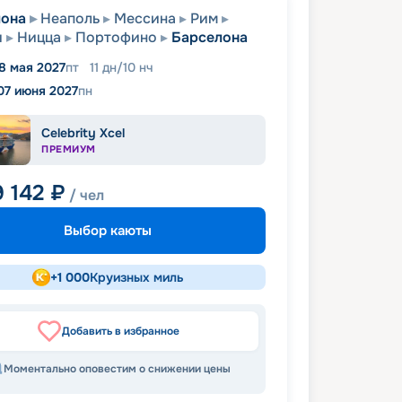
лона
Неаполь
Мессина
Рим
и
Ницца
Портофино
Барселона
8 мая 2027
пт
11
дн
/
10
нч
07 июня 2027
пн
Celebrity Xcel
ПРЕМИУМ
9 142
₽
/ чел
Выбор каюты
+
1 000
Круизных миль
Добавить в избранное
Моментально оповестим о снижении цены