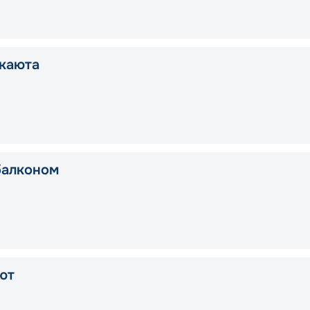
каюта
балконом
ют