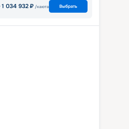
1 034 932
₽
Выбрать
т
/каюта
лона
Неаполь
Мессина
Рим
и
Ницца
Портофино
Барселона
8 мая 2027
пт
11
дн
/
10
нч
07 июня 2027
пн
Celebrity Xcel
ПРЕМИУМ
9 142
₽
/ чел
Выбор каюты
+
1 000
Круизных миль