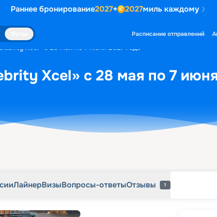
Раннее бронирование
2027
+
2027
миль каждому
рсии
Лайнер
Визы
Вопросы-ответы
Отзывы
1
Яхты
Расписание отправлений
А
lebrity Xcel» с 28 мая по 7 июня 2027 года
brity Xcel» с 28 мая по 7 июн
рсии
Лайнер
Визы
Вопросы-ответы
Отзывы
1