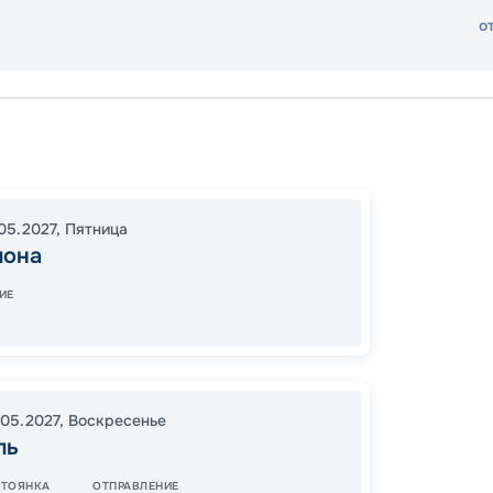
о
Барсе
Лерич
17:00
2
05.2027
,
Пятница
лона
05:00
ИЕ
15
от
.05.2027
,
Воскресенье
ль
СТОЯНКА
ОТПРАВЛЕНИЕ