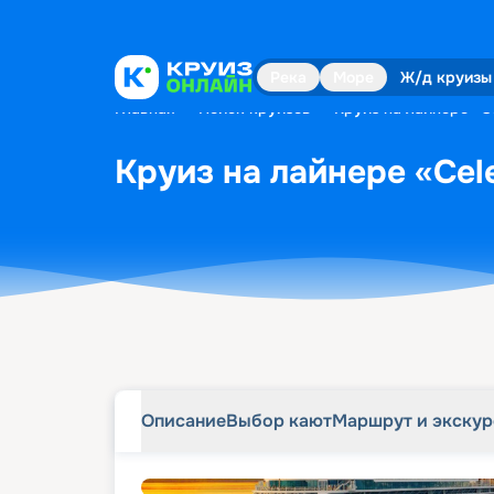
Описание
Выбор кают
Маршрут и экску
Река
Море
Ж/д круизы
Главная
•
Поиск круизов
•
Круиз на лайнере «Ce
Круиз на лайнере «Cele
Описание
Выбор кают
Маршрут и экску