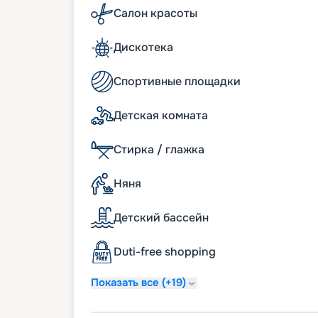
прогулка, сочетающаяся с грамотно орг
Салон красоты
красочными выступлениями талантливых 
Насладитесь широким выбором различны
фильмов и театральных постановок до н
Дискотека
наслаждения поездкой на парящей платф
волшебного спа или уделите внимание с
Спортивные площадки
тренажерных залах и плавая в бассейн
поездок, характеристики судна с фото л
Детская комната
разместили здесь же, на этой странице
путешествием и проникнуться высококл
помощью сервиса бронирования круизов
Стирка / глажка
навигацию 2026 - 2027, мы предлагаем 
возможность быстрого и простого офор
Няня
приключение.
Детский бассейн
Duti-free shopping
Показать все (+19)