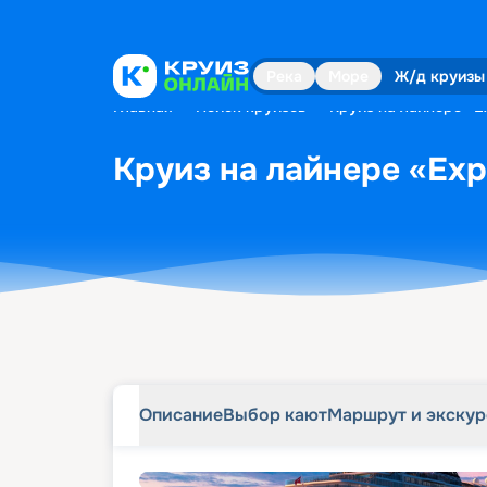
Описание
Выбор кают
Маршрут и экску
Река
Море
Ж/д круизы
Главная
•
Поиск круизов
•
Круиз на лайнере «Ex
Круиз на лайнере «Expl
Описание
Выбор кают
Маршрут и экску