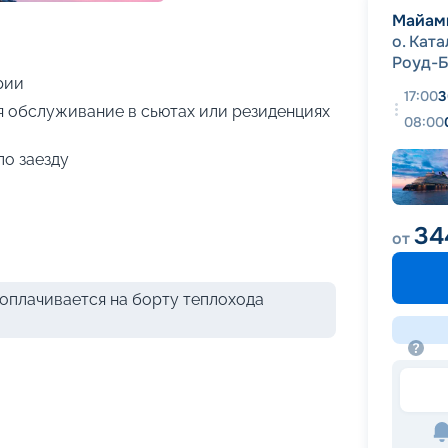
+
63
фотографий
Майам
о. Кат
Роуд-
рии
17:00
3
я обслуживание в сьютах или резиденциях
08:00
по заезду
34
от
оплачивается на борту теплохода