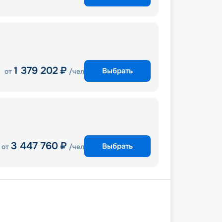
1 379 202
₽
Выбрать
от
/чел
3 447 760
₽
Выбрать
от
/чел
и
В море
Пуэрто-Плата
алина
Шарлотта-Амалия