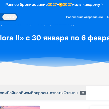
Раннее бронирование
2027
+
2027
миль каждому
рсии
Лайнер
Визы
Вопросы-ответы
Отзывы
0
Яхты
Расписание отправлений
А
plora II» с 30 января по 6 февраля 2028 года
ora II» с 30 января по 6 февр
рсии
Лайнер
Визы
Вопросы-ответы
Отзывы
0