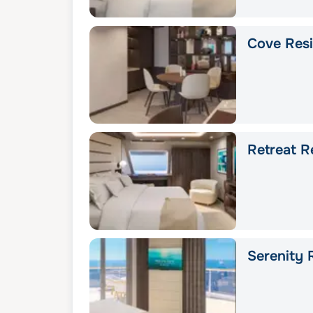
Cove Res
Retreat R
Serenity 