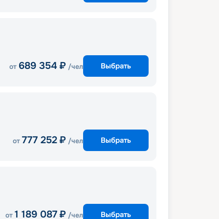
689 354
₽
Выбрать
от
/чел
777 252
₽
Выбрать
от
/чел
1 189 087
₽
Выбрать
от
/чел