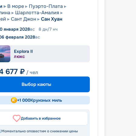
и
В море
Пуэрто-Плата
алина
Шарлотта-Амалия
Бей
Сант Джон
Сан Хуан
0 января 2028
вс
8
дн
/
7
нч
06 февраля 2028
вс
Explora II
ЛЮКС
4 677
₽
/ чел
Выбор каюты
+
1 000
Круизных миль
Добавить в избранное
Моментально оповестим о снижении цены