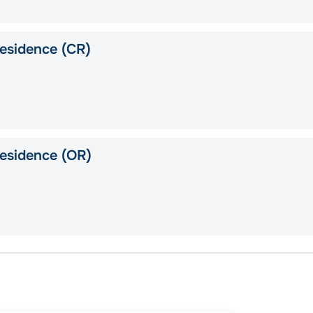
esidence (CR)
esidence (OR)
Майам
о. Кат