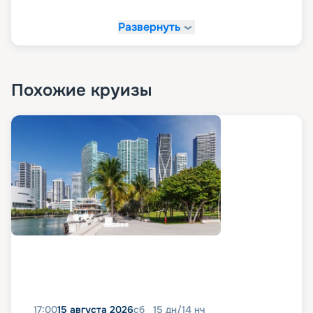
квадратных метров, 5 закрытых и открытых
джакузи, гидромассажные ванны;
Развернуть
особое пространство Ocean Wellness: спа и
фитнес зоны с авторскими процедурами по
уходу за лицом и телом, оздоровительный
комплекс с подогревом, ледяными комнатами и
Похожие круизы
зонами релаксации, а также швейцарская
косметика;
тренировки на лайнере возможны групповые
и индивидуальные, а также вы можете
заниматься фитнесом в сьюте с наборами
Technogym Kit.
шопинг-галерея The Journey с тщательно
отобранными коллекциями различных брендов;
художественная галерея d’Arte, в которую
также представлены частные коллекции гравюр
мастеров поп-арта Энди Уорхола и Роя
Лихтенштейна;
казино — со столами для покера и блэкджека,
американской рулеткой и игровыми
автоматами.
17:00
15 августа 2026
сб
15
дн
/
14
нч