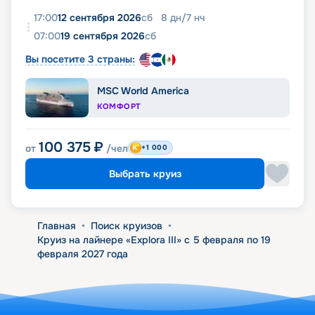
17:00
12 сентября 2026
сб
8
дн
/
7
нч
07:00
19 сентября 2026
сб
Вы посетите 3 страны:
MSC World America
КОМФОРТ
100 375
₽
от
/чел
+1 000
Выбрать круиз
Главная
•
Поиск круизов
•
Круиз на лайнере «Explora III» с 5 февраля по 19
февраля 2027 года