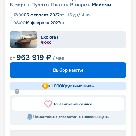
В море
Пуэрто-Плата
В море
Майами
17:00
05 февраля 2027
пт
15
дн
/
14
нч
08:00
19 февраля 2027
пт
Explora III
ЛЮКС
963 919
₽
от
/ чел
Выбор каюты
+
1 000
Круизных миль
Добавить в избранное
Моментально оповестим о снижении цены