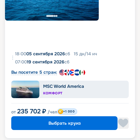
18:00
05 сентября 2026
сб
15
дн
/
14
нч
07:00
19 сентября 2026
сб
Вы посетите 5 стран:
MSC World America
КОМФОРТ
235 702
₽
от
/чел
+1 000
Выбрать круиз