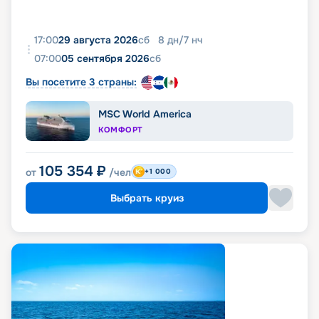
17:00
29 августа 2026
сб
8
дн
/
7
нч
07:00
05 сентября 2026
сб
Вы посетите 3 страны:
MSC World America
КОМФОРТ
105 354
₽
от
/чел
+1 000
Выбрать круиз