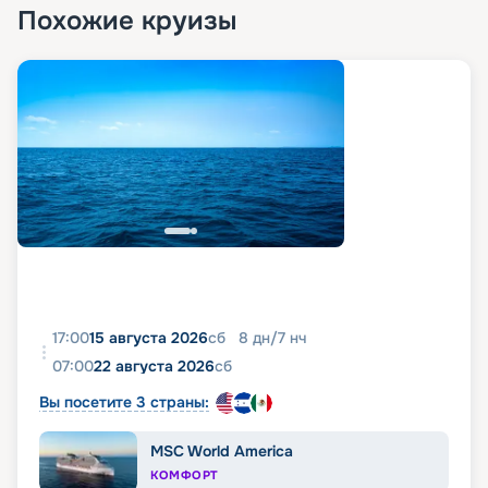
Похожие круизы
зонами релаксации, а также швейцарская
косметика;
тренировки на лайнере возможны групповые
и индивидуальные, а также вы можете
заниматься фитнесом в сьюте с наборами
Technogym Kit.
шопинг-галерея The Journey с тщательно
отобранными коллекциями различных брендов;
художественная галерея d’Arte, в которую
также представлены частные коллекции гравюр
мастеров поп-арта Энди Уорхола и Роя
Лихтенштейна;
казино — со столами для покера и блэкджека,
американской рулеткой и игровыми
автоматами.
17:00
15 августа 2026
сб
8
дн
/
7
нч
07:00
22 августа 2026
сб
Вы посетите 3 страны:
MSC World America
КОМФОРТ