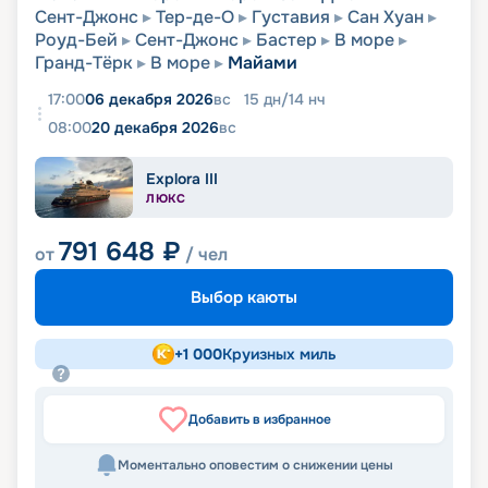
Сент-Джонс
Тер-де-О
Густавия
Сан Хуан
Роуд-Бей
Сент-Джонс
Бастер
В море
Гранд-Тёрк
В море
Майами
17:00
06 декабря 2026
вс
15
дн
/
14
нч
08:00
20 декабря 2026
вс
Explora III
ЛЮКС
791 648
₽
от
/ чел
Выбор каюты
+
1 000
Круизных миль
Добавить в избранное
Моментально оповестим о снижении цены