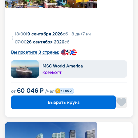
18:00
19 сентября 2026
сб
8
дн
/
7
нч
07:00
26 сентября 2026
сб
Вы посетите 3 страны:
MSC World America
КОМФОРТ
60 046
₽
от
/чел
+1 000
Выбрать круиз