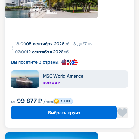
18:00
05 сентября 2026
сб
8
дн
/
7
нч
07:00
12 сентября 2026
сб
Вы посетите 3 страны:
MSC World America
КОМФОРТ
99 877
₽
от
/чел
+1 000
Выбрать круиз