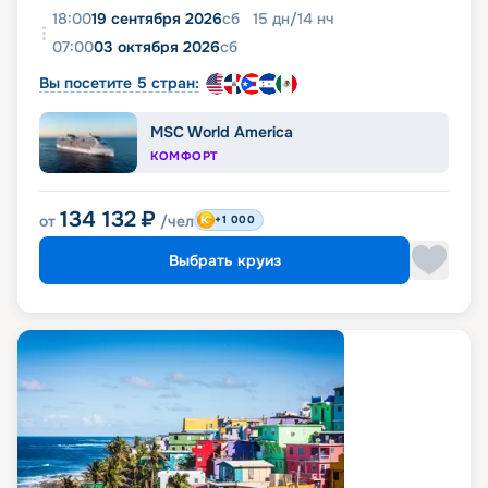
18:00
19 сентября 2026
сб
15
дн
/
14
нч
07:00
03 октября 2026
сб
Вы посетите 5 стран:
MSC World America
КОМФОРТ
134 132
₽
от
/чел
+1 000
Выбрать круиз