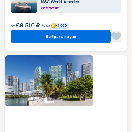
MSC World America
КОМФОРТ
68 510
₽
от
/чел
+1 000
Выбрать круиз