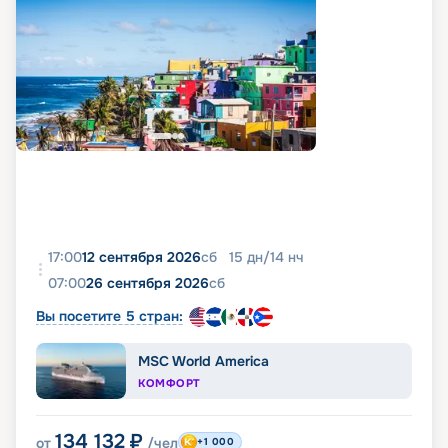
17:00
12 сентября 2026
сб
15
дн
/
14
нч
07:00
26 сентября 2026
сб
Вы посетите 5 стран:
MSC World America
КОМФОРТ
134 132
₽
от
/чел
+1 000