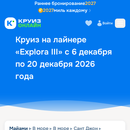
Раннее бронирование
2027
2027
миль каждому
Описание
Выбор кают
Маршрут и экск
Войти
Круиз на лайнере
«Explora III» с 6 декабря
по 20 декабря 2026
года
Майами
В море
В море
Сант Джон