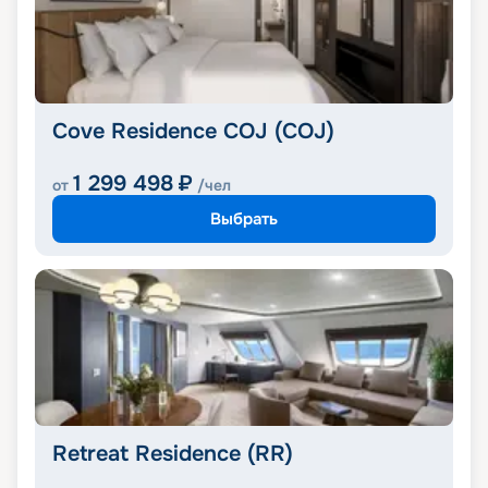
Cove Residence COJ (COJ)
1 299 498
₽
от
/чел
Выбрать
Retreat Residence (RR)