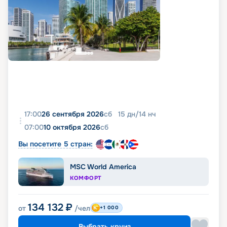
17:00
26 сентября 2026
сб
15
дн
/
14
нч
07:00
10 октября 2026
сб
Вы посетите 5 стран:
MSC World America
КОМФОРТ
134 132
₽
от
/чел
+1 000
Выбрать круиз