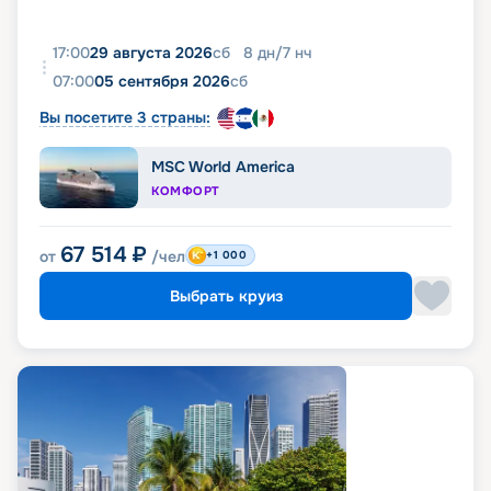
17:00
29 августа 2026
сб
8
дн
/
7
нч
07:00
05 сентября 2026
сб
Вы посетите 3 страны:
MSC World America
КОМФОРТ
67 514
₽
от
/чел
+1 000
Выбрать круиз