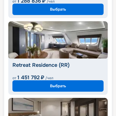
1 288 836
₽
от
/чел
Выбрать
Retreat Residence (RR)
1 451 792
₽
от
/чел
Выбрать