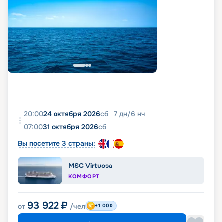
20:00
24 октября 2026
сб
7
дн
/
6
нч
07:00
31 октября 2026
сб
Вы посетите 3 страны:
MSC Virtuosa
КОМФОРТ
93 922
₽
от
/чел
+1 000