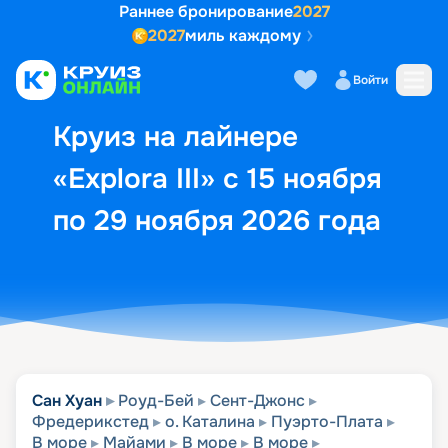
Раннее бронирование
2027
2027
миль каждому
Описание
Выбор кают
Маршрут и экск
Войти
Круиз на лайнере
«Explora III» с 15 ноября
по 29 ноября 2026 года
Сан Хуан
Роуд-Бей
Сент-Джонс
Фредерикстед
о. Каталина
Пуэрто-Плата
В море
Майами
В море
В море