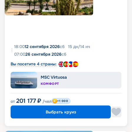
18:00
12 сентября 2026
сб
15
дн
/
14
нч
07:00
26 сентября 2026
сб
Вы посетите 4 страны:
MSC Virtuosa
КОМФОРТ
201 177
₽
от
/чел
+1 000
Выбрать круиз