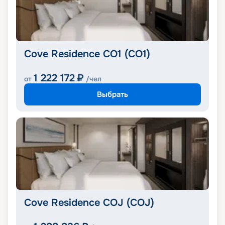
Cove Residence CO1 (CO1)
1 222 172
₽
от
/чел
Выбрать
Cove Residence COJ (COJ)