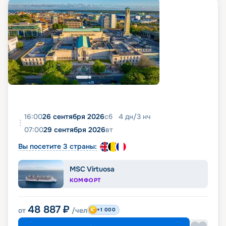
16:00
26 сентября 2026
сб
4
дн
/
3
нч
07:00
29 сентября 2026
вт
Вы посетите 3 страны:
MSC Virtuosa
КОМФОРТ
48 887
₽
от
/чел
+1 000