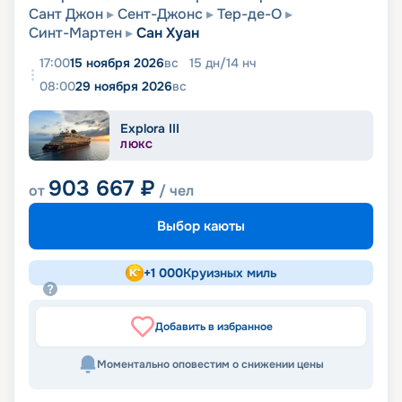
Сант Джон
Сент-Джонс
Тер-де-О
Синт-Мартен
Сан Хуан
17:00
15 ноября 2026
вс
15
дн
/
14
нч
08:00
29 ноября 2026
вс
Explora III
ЛЮКС
903 667
₽
от
/ чел
Выбор каюты
+
1 000
Круизных миль
Добавить в избранное
Моментально оповестим о снижении цены