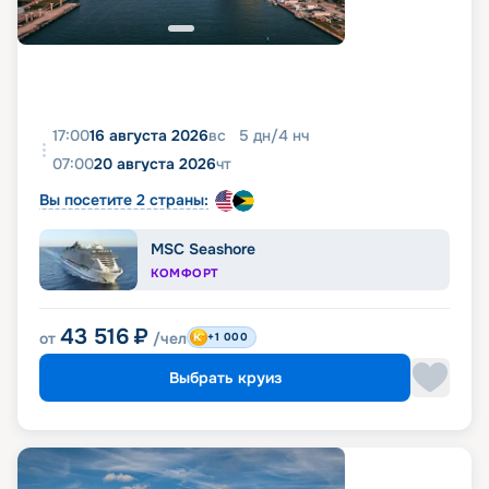
17:00
16 августа 2026
вс
5
дн
/
4
нч
07:00
20 августа 2026
чт
Вы посетите 2 страны:
MSC Seashore
КОМФОРТ
43 516
₽
от
/чел
+1 000
Выбрать круиз