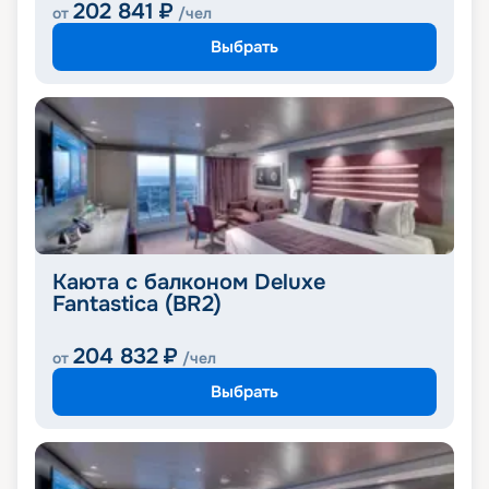
202 841
₽
от
/чел
Выбрать
Каюта с балконом Deluxe
Fantastica (BR2)
204 832
₽
от
/чел
Выбрать