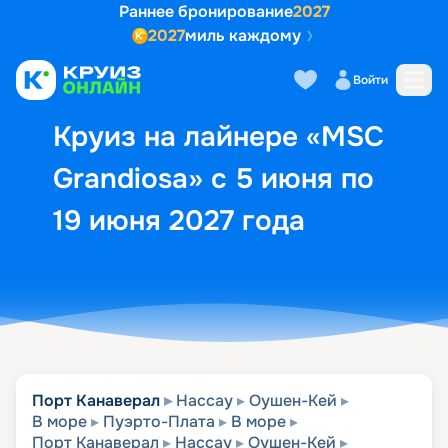
Раннее бронирование
2027
2027
миль каждому
Описание
Выбор кают
Маршрут и экск
Войти
Круиз на лайнере «MSC
Grandiosa» с 5 июня по
19 июня 2027 года
Порт Канаверал
Нассау
Оушен-Кей
В море
Пуэрто-Плата
В море
Порт Канаверал
Нассау
Оушен-Кей