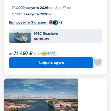
17:00
09 августа 2026
вс
8
дн
/
7
нч
07:00
16 августа 2026
вс
Вы посетите 3 страны:
MSC Seashore
КОМФОРТ
71 497
₽
от
/чел
+1 000
Выбрать круиз