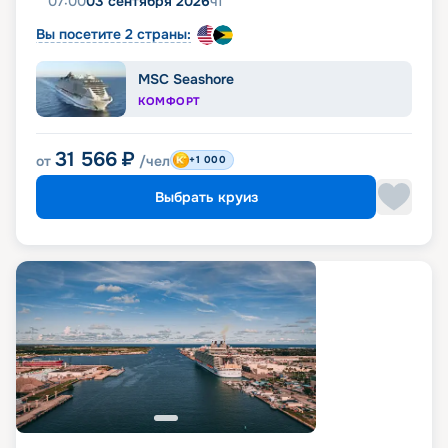
07:00
03 сентября 2026
чт
Вы посетите 2 страны:
MSC Seashore
КОМФОРТ
31 566
₽
от
/чел
+1 000
Выбрать круиз