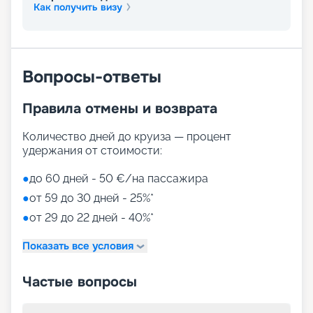
Маршруты лайнера MSC Grandiosa в навигацию
Как получить визу
2026 - 2027 г. отличаются разнообразием и
размахом – от Бразилии и Сальвадора до
Испании и Франции. На нашем сайте можно
купить путевку онлайн, мы собрали для вас все
Вопросы-ответы
нужные сведения – расписание круизов, схемы
палуб, цены путевок, описание кают, фото
интерьеров. Вас ждет лучший отдых в мире! Для
Правила отмены и возврата
того чтобы выбрать лучшие места,
воспользуйтесь услугой раннего бронирования.
Количество дней до круиза — процент
удержания от стоимости:
●
до 60 дней - 50 €/на пассажира
●
от 59 до 30 дней - 25%*
●
от 29 до 22 дней - 40%*
Показать все условия
Частые вопросы