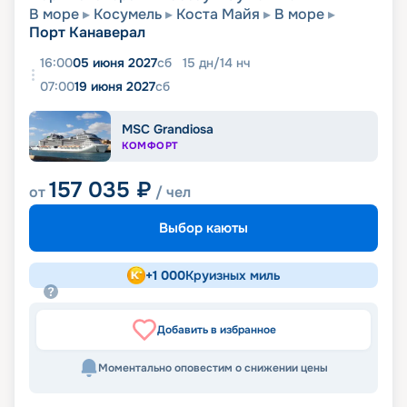
В море
Косумель
Коста Майя
В море
Порт Канаверал
16:00
05 июня 2027
сб
15
дн
/
14
нч
07:00
19 июня 2027
сб
MSC Grandiosa
КОМФОРТ
157 035
₽
от
/ чел
Выбор каюты
+
1 000
Круизных миль
Добавить в избранное
Моментально оповестим о снижении цены