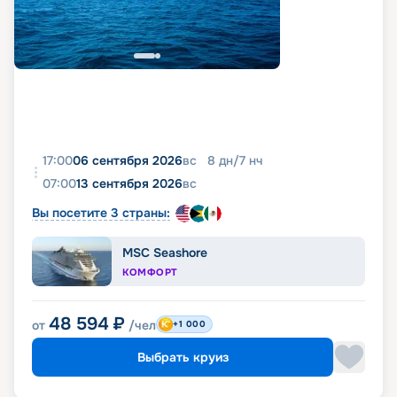
17:00
06 сентября 2026
вс
8
дн
/
7
нч
07:00
13 сентября 2026
вс
Вы посетите 3 страны:
MSC Seashore
КОМФОРТ
48 594
₽
от
/чел
+1 000
Выбрать круиз