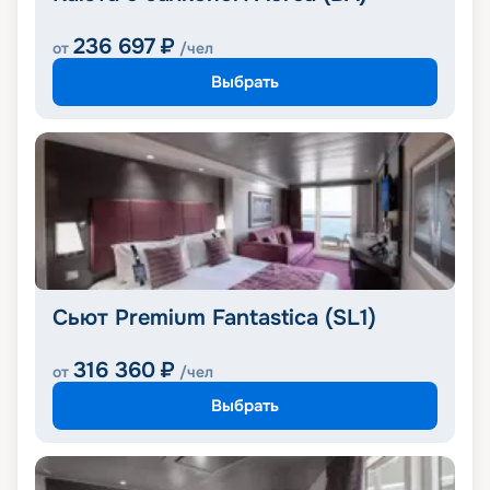
236 697
₽
от
/чел
Выбрать
Сьют Premium Fantastica (SL1)
316 360
₽
от
/чел
Выбрать