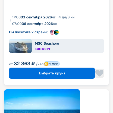
17:00
03 сентября 2026
чт
4
дн
/
3
нч
07:00
06 сентября 2026
вс
Вы посетите 2 страны:
MSC Seashore
КОМФОРТ
32 363
₽
от
/чел
+1 000
Выбрать круиз