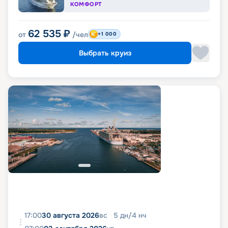
КОМФОРТ
62 535
₽
от
/чел
+1 000
Выбрать круиз
17:00
30 августа 2026
вс
5
дн
/
4
нч