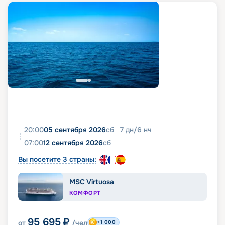
20:00
05 сентября 2026
сб
7
дн
/
6
нч
07:00
12 сентября 2026
сб
Вы посетите 3 страны:
MSC Virtuosa
КОМФОРТ
95 695
₽
от
/чел
+1 000