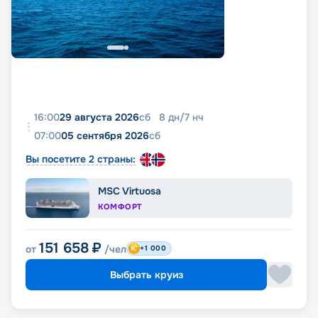
16:00
29 августа 2026
сб
8
дн
/
7
нч
07:00
05 сентября 2026
сб
Вы посетите 2 страны:
MSC Virtuosa
КОМФОРТ
151 658
₽
от
/чел
+1 000
Выбрать круиз