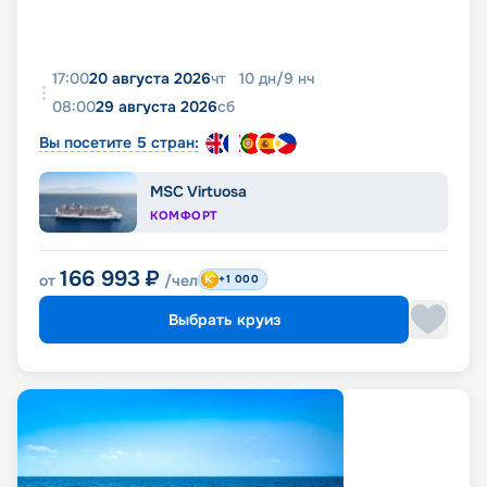
17:00
20 августа 2026
чт
10
дн
/
9
нч
08:00
29 августа 2026
сб
Вы посетите 5 стран:
MSC Virtuosa
КОМФОРТ
166 993
₽
от
/чел
+1 000
Выбрать круиз