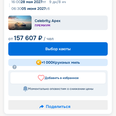
16:00
28 мая 2027
пт
9
дн
/
8
нч
06:30
05 июня 2027
сб
Celebrity Apex
ПРЕМИУМ
157 607
₽
от
/ чел
Выбор каюты
+
1 000
Круизных миль
Добавить в избранное
Моментально оповестим о снижении цены
Поделиться