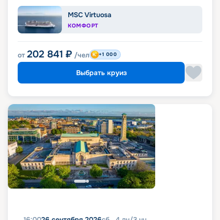
MSC Virtuosa
КОМФОРТ
202 841
₽
от
/чел
+1 000
Выбрать круиз
16:00
26 сентября 2026
сб
4
дн
/
3
нч