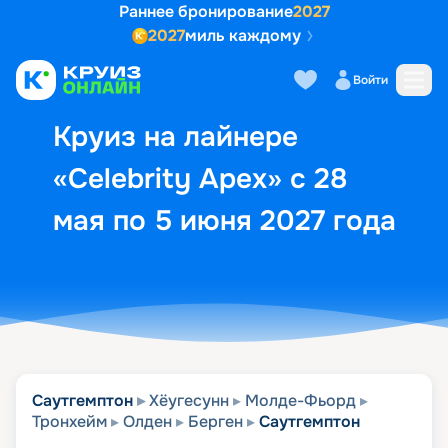
Раннее бронирование
2027
2027
миль каждому
Описание
Выбор кают
Маршрут и экск
Войти
Круиз на лайнере
«Celebrity Apex» с 28
мая по 5 июня 2027 года
Саутгемптон
Хёугесунн
Молде-Фьорд
Тронхейм
Олден
Берген
Саутгемптон