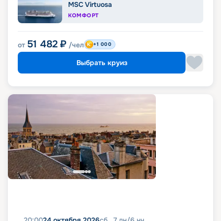
MSC Virtuosa
КОМФОРТ
51 482
₽
от
/чел
+1 000
Выбрать круиз
20:00
24 октября 2026
сб
7
дн
/
6
нч