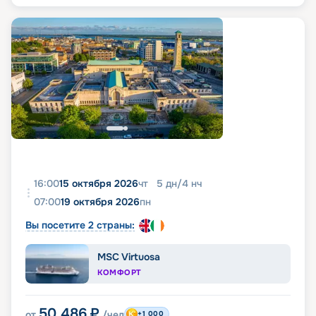
16:00
15 октября 2026
чт
5
дн
/
4
нч
07:00
19 октября 2026
пн
Вы посетите 2 страны:
MSC Virtuosa
КОМФОРТ
50 486
₽
от
/чел
+1 000