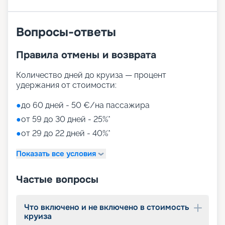
Путешествуйте с
«Круиз.онлайн»
Вопросы-ответы
Маршруты MSC Meraviglia в 2026 - 2027 годах
пролегают у берегов Америки. На нашем сайте
Правила отмены и возврата
собрана вся информация, чтобы вы могли
выбрать и купить путевку онлайн, – расписание
Количество дней до круиза — процент
круизов, схемы палуб, цены на путевки,
удержания от стоимости:
описание кают, фото интерьеров. Опытные
специалисты компании с удовольствием
●
до 60 дней - 50 €/на пассажира
помогут вам подобрать оптимальный вариант,
●
от 59 до 30 дней - 25%*
оформить документы, будут оказывать
информационную поддержку до конца круиза.
●
от 29 до 22 дней - 40%*
Почувствуйте себя Колумбом и откройте свою
Америку!
Показать все условия
Частые вопросы
Что включено и не включено в стоимость
круиза