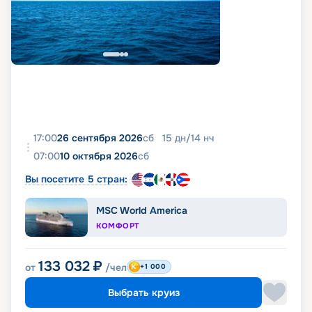
17:00
26 сентября 2026
сб
15
дн
/
14
нч
07:00
10 октября 2026
сб
Вы посетите 5 стран:
MSC World America
КОМФОРТ
133 032
₽
от
/чел
+1 000
Выбрать круиз