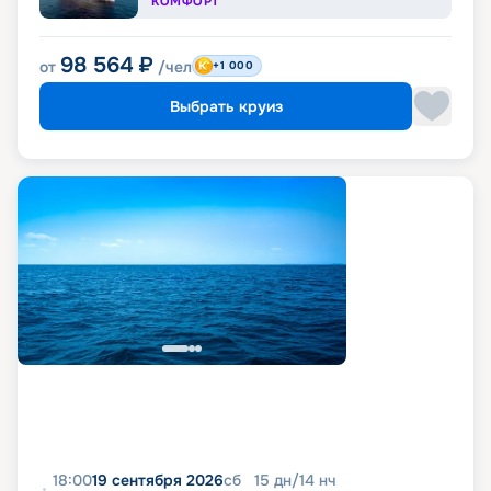
КОМФОРТ
98 564
₽
от
/чел
+1 000
Выбрать круиз
18:00
19 сентября 2026
сб
15
дн
/
14
нч