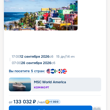
17:00
12 сентября 2026
сб
15
дн
/
14
нч
07:00
26 сентября 2026
сб
Вы посетите 5 стран:
MSC World America
КОМФОРТ
133 032
₽
от
/чел
+1 000