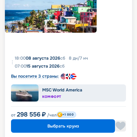
18:00
08 августа 2026
сб
8
дн
/
7
нч
07:00
15 августа 2026
сб
Вы посетите 3 страны:
MSC World America
КОМФОРТ
298 556
₽
от
/чел
+1 000
Выбрать круиз