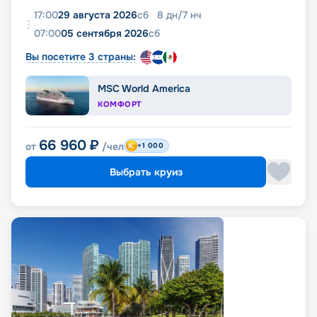
17:00
29 августа 2026
сб
8
дн
/
7
нч
07:00
05 сентября 2026
сб
Вы посетите 3 страны:
MSC World America
КОМФОРТ
66 960
₽
от
/чел
+1 000
Выбрать круиз