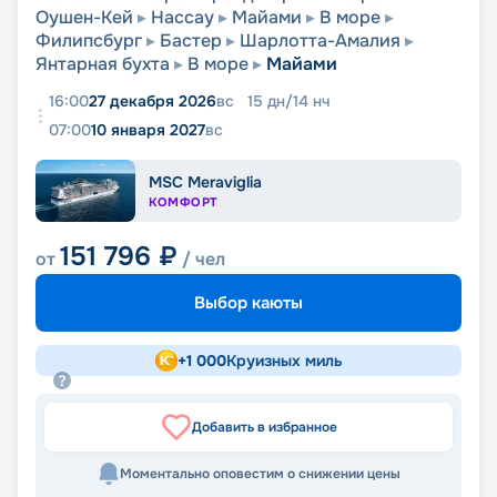
Оушен-Кей
Нассау
Майами
В море
Филипсбург
Бастер
Шарлотта-Амалия
Янтарная бухта
В море
Майами
16:00
27 декабря 2026
вс
15
дн
/
14
нч
07:00
10 января 2027
вс
MSC Meraviglia
КОМФОРТ
151 796
₽
от
/ чел
Выбор каюты
+
1 000
Круизных миль
Добавить в избранное
Моментально оповестим о снижении цены