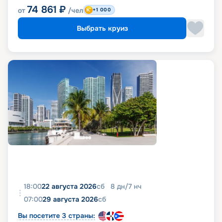
74 861
₽
от
/чел
+1 000
Выбрать круиз
18:00
22 августа 2026
сб
8
дн
/
7
нч
07:00
29 августа 2026
сб
Вы посетите 3 страны: