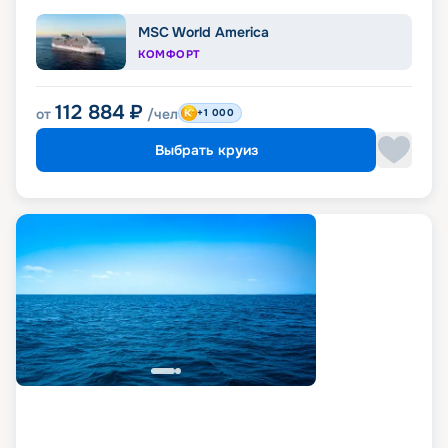
MSC World America
КОМФОРТ
112 884
₽
от
/чел
+1 000
Выбрать круиз