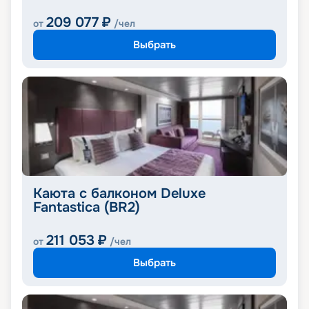
209 077
₽
от
/чел
Выбрать
Каюта с балконом Deluxe
Fantastica (BR2)
211 053
₽
от
/чел
Выбрать