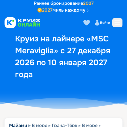
Раннее бронирование
2027
2027
миль каждому
Описание
Выбор кают
Маршрут и экск
Войти
Круиз на лайнере «MSC
Meraviglia» с 27 декабря
2026 по 10 января 2027
года
Майами
В море
Гранд-Тёрк
В море