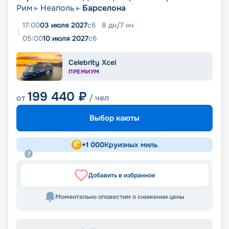
Рим
Неаполь
Барселона
17:00
03 июля 2027
сб
8
дн
/
7
нч
05:00
10 июля 2027
сб
Celebrity Xcel
ПРЕМИУМ
199 440
₽
от
/ чел
Выбор каюты
+
1 000
Круизных миль
Добавить в избранное
Моментально оповестим о снижении цены