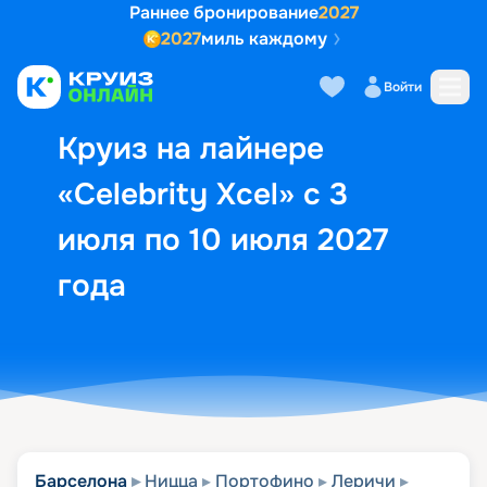
Раннее бронирование
2027
2027
миль каждому
Описание
Выбор кают
Маршрут и экск
Войти
Круиз на лайнере
«Celebrity Xcel» с 3
июля по 10 июля 2027
года
Барселона
Ницца
Портофино
Леричи