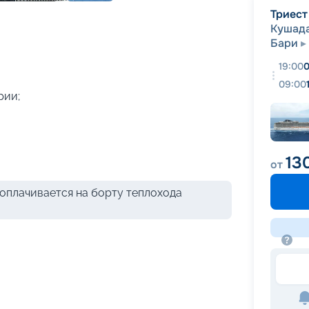
+
42
фотографий
Триест
Кушад
Бари
19:00
0
09:00
рии;
13
от
оплачивается на борту теплохода