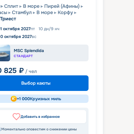
Сплит
В море
Пирей (Афины)
асы
Стамбул
В море
Корфу
Триест
1 октября 2027
пт
10
дн
/
9
нч
10 октября 2027
вс
MSC Splendida
СТАНДАРТ
0 825
₽
/ чел
Выбор каюты
+
1 000
Круизных миль
Добавить в избранное
Моментально оповестим о снижении цены