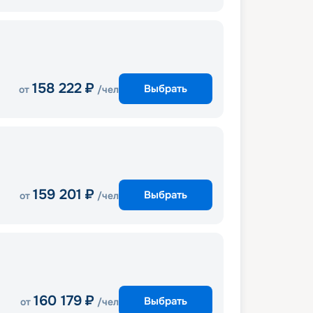
158 222
₽
Выбрать
от
/чел
159 201
₽
Выбрать
от
/чел
160 179
₽
Выбрать
от
/чел