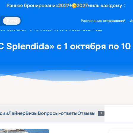
Раннее бронирование
2027
+
2027
миль каждому
рсии
Лайнер
Визы
Вопросы-ответы
Отзывы
2
Яхты
Расписание отправлений
А
C Splendida» с 1 октября по 10 октября 2027 года
 Splendida» с 1 октября по 10
рсии
Лайнер
Визы
Вопросы-ответы
Отзывы
2