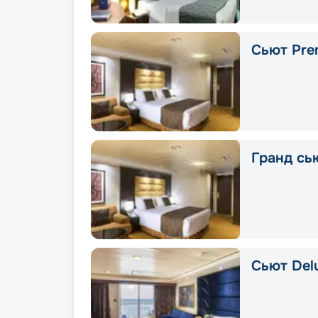
Сьют Pre
Гранд сью
Сьют Delu