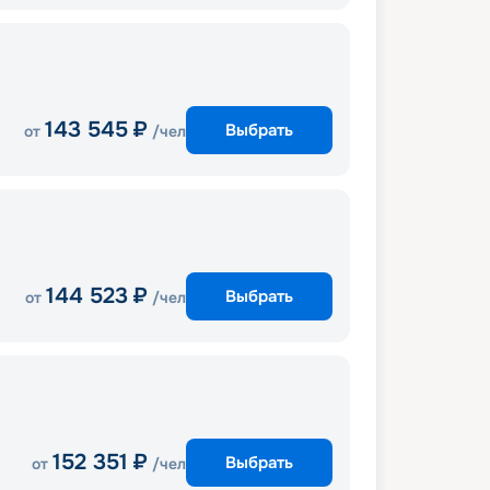
143 545
₽
Выбрать
от
/чел
144 523
₽
Выбрать
от
/чел
152 351
₽
Выбрать
от
/чел