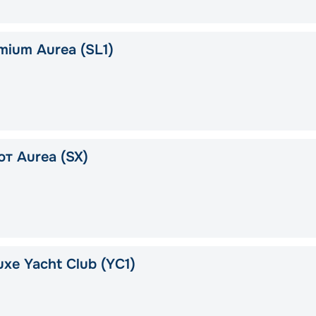
mium Aurea (SL1)
т Aurea (SX)
xe Yacht Club (YC1)