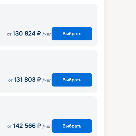
130 824
₽
Выбрать
от
/чел
131 803
₽
Выбрать
от
/чел
142 566
₽
Выбрать
от
/чел