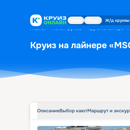
Описание
Выбор кают
Маршрут и экску
Река
Море
Ж/д круизы
Главная
•
Поиск круизов
•
Круиз на лайнере «MS
Круиз на лайнере «MSC
Описание
Выбор кают
Маршрут и экску