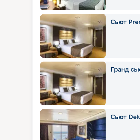
Сьют Pre
Гранд сью
Сьют Delu