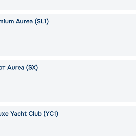
mium Aurea (SL1)
т Aurea (SX)
xe Yacht Club (YC1)