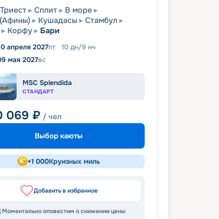
Триест
Сплит
В море
(Афины)
Кушадасы
Стамбул
Корфу
Бари
0 апреля 2027
пт
10
дн
/
9
нч
09 мая 2027
вс
MSC Splendida
СТАНДАРТ
0 069
₽
/ чел
Выбор каюты
+
1 000
Круизных миль
Добавить в избранное
Моментально оповестим о снижении цены