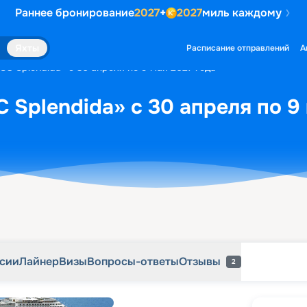
Раннее бронирование
2027
+
2027
миль каждому
рсии
Лайнер
Визы
Вопросы-ответы
Отзывы
2
Яхты
Расписание отправлений
А
SC Splendida» с 30 апреля по 9 мая 2027 года
 Splendida» с 30 апреля по 9
рсии
Лайнер
Визы
Вопросы-ответы
Отзывы
2