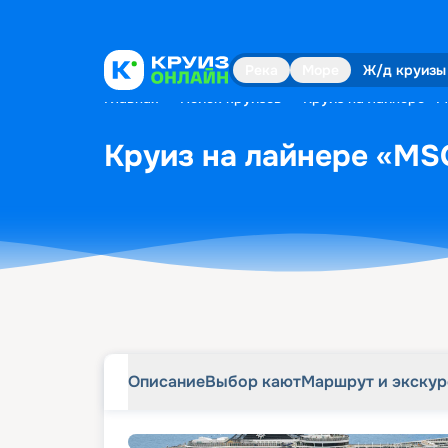
Описание
Выбор кают
Маршрут и экску
Река
Море
Ж/д круизы
Главная
•
Поиск круизов
•
Круиз на лайнере «M
Круиз на лайнере «MSC
Описание
Выбор кают
Маршрут и экску