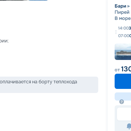
+
42
фотографий
Бари
Пирей 
В море
14:00
3
07:00
рии;
13
от
оплачивается на борту теплохода