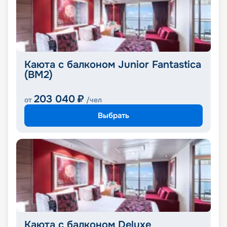
Каюта с балконом Junior Fantastica
(BM2)
203 040
₽
от
/чел
Выбрать
Каюта с балконом Deluxe