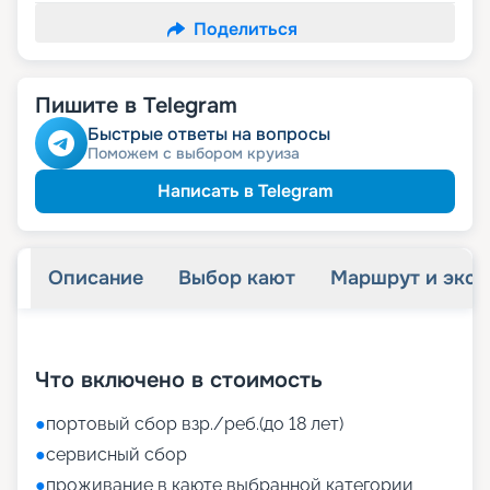
Поделиться
Пишите в Telegram
Быстрые ответы на вопросы
Поможем с выбором круиза
Написать в Telegram
Описание
Выбор кают
Маршрут и экск
+
35
фотографий
Что включено в стоимость
●
портовый сбор взр./реб.(до 18 лет)
●
сервисный сбор
●
проживание в каюте выбранной категории