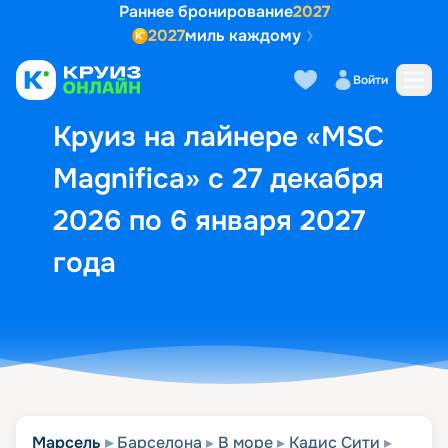
Раннее бронирование
2027
2027
миль каждому
Описание
Выбор кают
Маршрут и экск
Войти
Круиз на лайнере «MSC
Magnifica» с 27 декабря
2026 по 6 января 2027
года
Марсель
Барселона
В море
Кадис Сити