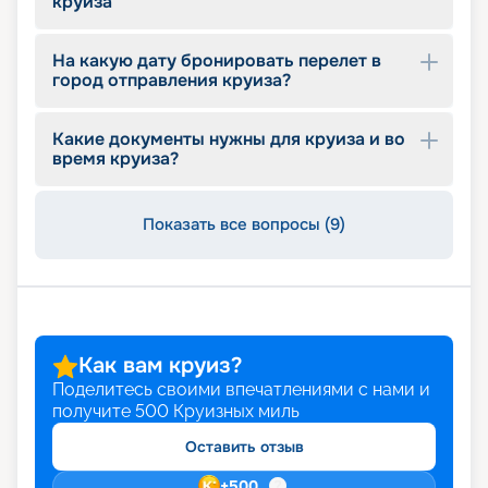
круиза
На какую дату бронировать перелет в
город отправления круиза?
Какие документы нужны для круиза и во
время круиза?
Показать все вопросы (9)
Как вам круиз?
Поделитесь своими впечатлениями с нами и
получите
500
Круизных миль
Оставить отзыв
+
500