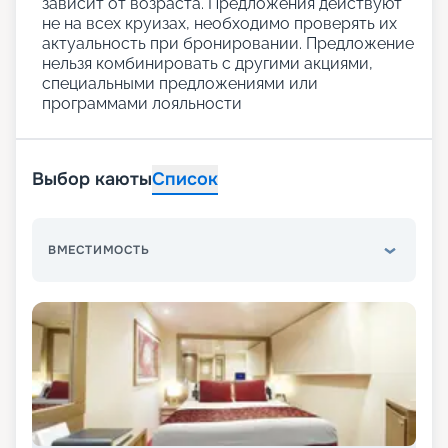
зависит от возраста. Предложения действуют
не на всех круизах, необходимо проверять их
актуальность при бронировании. Предложение
нельзя комбинировать с другими акциями,
специальными предложениями или
программами лояльности
Выбор каюты
Список
ВМЕСТИМОСТЬ