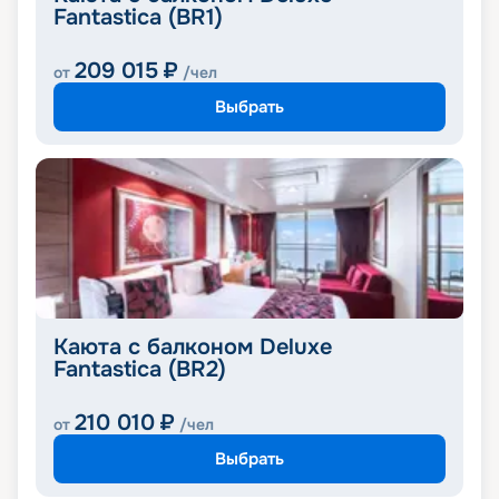
Fantastica (BR1)
209 015
₽
от
/чел
Выбрать
Каюта с балконом Deluxe
Fantastica (BR2)
210 010
₽
от
/чел
Выбрать