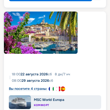
18:00
22 августа 2026
сб
8
дн
/
7
нч
08:00
29 августа 2026
сб
Вы посетите 4 страны:
MSC World Europa
КОМФОРТ