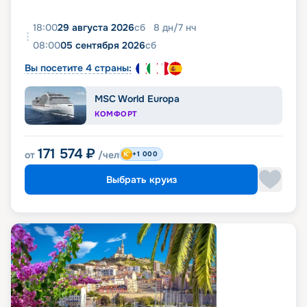
18:00
29 августа 2026
сб
8
дн
/
7
нч
08:00
05 сентября 2026
сб
Вы посетите 4 страны:
MSC World Europa
КОМФОРТ
171 574
₽
от
/чел
+1 000
Выбрать круиз