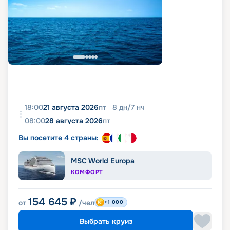
18:00
21 августа 2026
пт
8
дн
/
7
нч
08:00
28 августа 2026
пт
Вы посетите 4 страны:
MSC World Europa
КОМФОРТ
154 645
₽
от
/чел
+1 000
Выбрать круиз