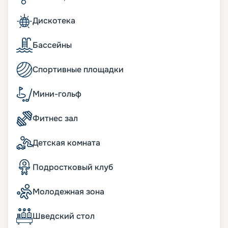
интерьеров. Выбирайте побережье Америки,
чтобы почувствовать себя Колумбом! Мы
Дискотека
предлагаем нашим клиентам воспользоваться
услугой раннего бронирования, чтобы у них
была возможность приобрести лучшие путевки.
Бассейны
Также вы можете заранее познакомиться с
обзорами экскурсий, чтобы выбрать для себя
Спортивные площадки
самые интересные варианты.
Мини-гольф
Фитнес зал
Детская комната
Подростковый клуб
Молодежная зона
Шведский стол