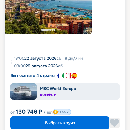
18:00
22 августа 2026
сб
8
дн
/
7
нч
08:00
29 августа 2026
сб
Вы посетите 4 страны:
MSC World Europa
КОМФОРТ
130 746
₽
от
/чел
+1 000
Выбрать круиз