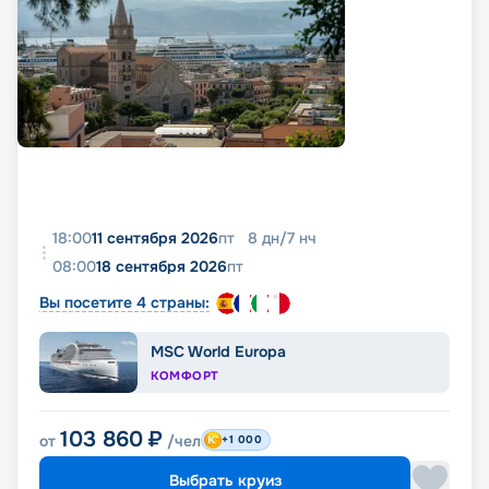
18:00
11 сентября 2026
пт
8
дн
/
7
нч
08:00
18 сентября 2026
пт
Вы посетите 4 страны:
MSC World Europa
КОМФОРТ
103 860
₽
от
/чел
+1 000
Выбрать круиз