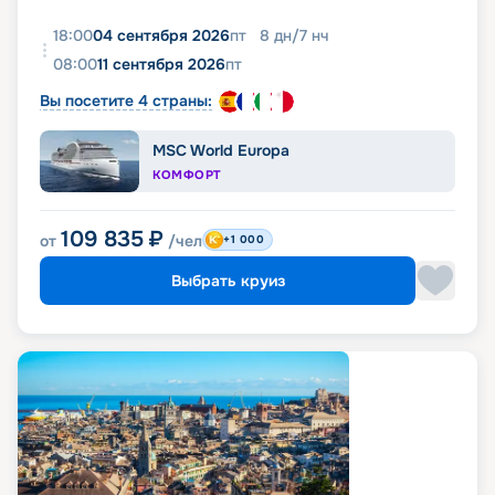
18:00
04 сентября 2026
пт
8
дн
/
7
нч
08:00
11 сентября 2026
пт
Вы посетите 4 страны:
MSC World Europa
КОМФОРТ
109 835
₽
от
/чел
+1 000
Выбрать круиз