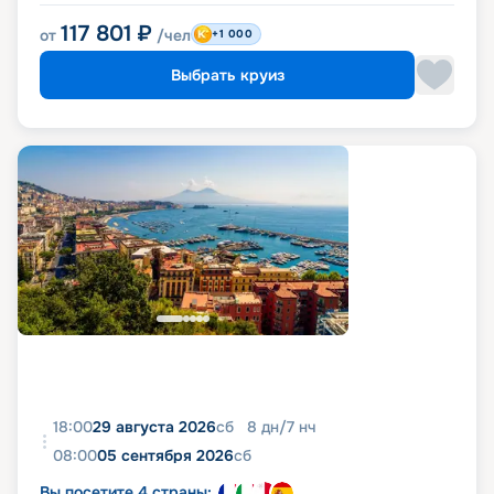
117 801
₽
от
/чел
+1 000
Выбрать круиз
18:00
29 августа 2026
сб
8
дн
/
7
нч
08:00
05 сентября 2026
сб
Вы посетите 4 страны: