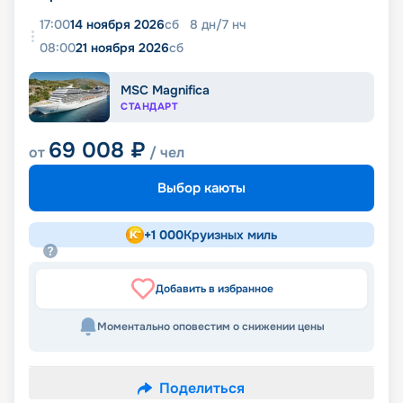
17:00
14 ноября 2026
сб
8
дн
/
7
нч
08:00
21 ноября 2026
сб
MSC Magnifica
СТАНДАРТ
69 008
₽
от
/ чел
Выбор каюты
+
1 000
Круизных миль
Добавить в избранное
Моментально оповестим о снижении цены
Поделиться