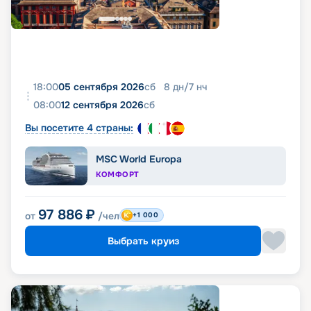
18:00
05 сентября 2026
сб
8
дн
/
7
нч
08:00
12 сентября 2026
сб
Вы посетите 4 страны:
MSC World Europa
КОМФОРТ
97 886
₽
от
/чел
+1 000
Выбрать круиз