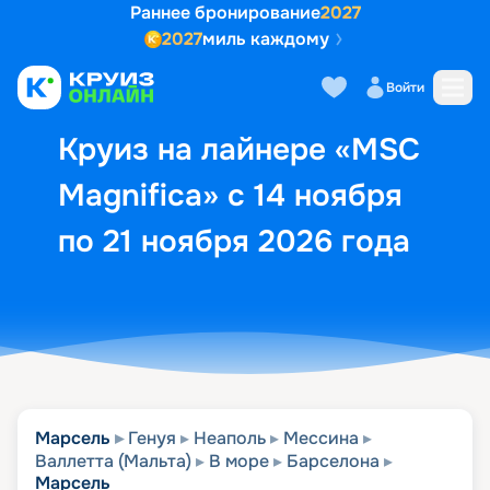
Раннее бронирование
2027
2027
миль каждому
Описание
Выбор кают
Маршрут и экск
Войти
Круиз на лайнере «MSC
Magnifica» с 14 ноября
по 21 ноября 2026 года
Марсель
Генуя
Неаполь
Мессина
Валлетта (Мальта)
В море
Барселона
Марсель