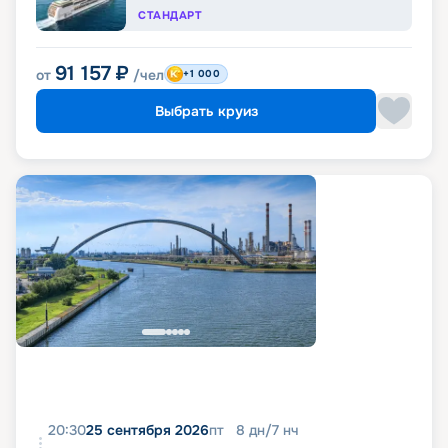
СТАНДАРТ
91 157
₽
от
/чел
+1 000
Выбрать круиз
20:30
25 сентября 2026
пт
8
дн
/
7
нч