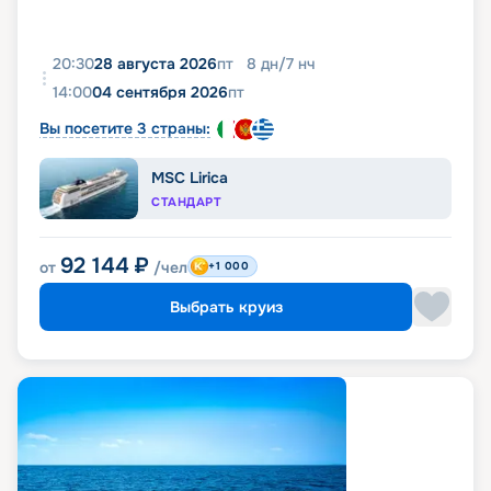
20:30
28 августа 2026
пт
8
дн
/
7
нч
14:00
04 сентября 2026
пт
Вы посетите 3 страны:
MSC Lirica
СТАНДАРТ
92 144
₽
от
/чел
+1 000
Выбрать круиз