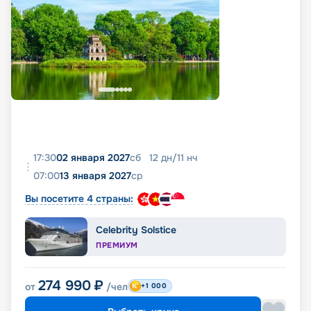
17:30
02 января 2027
сб
12
дн
/
11
нч
07:00
13 января 2027
ср
Вы посетите 4 страны:
Celebrity Solstice
ПРЕМИУМ
274 990
₽
от
/чел
+1 000