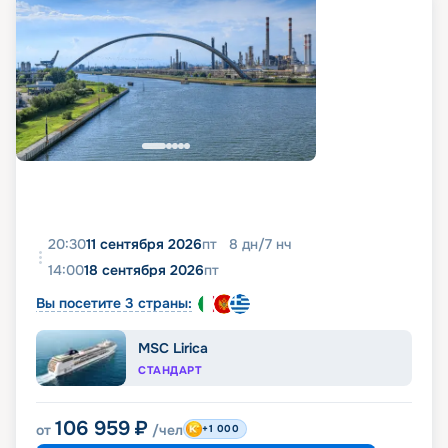
20:30
11 сентября 2026
пт
8
дн
/
7
нч
14:00
18 сентября 2026
пт
Вы посетите 3 страны:
MSC Lirica
СТАНДАРТ
106 959
₽
от
/чел
+1 000