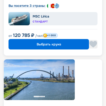
Вы посетите 3 страны:
MSC Lirica
СТАНДАРТ
120 785
₽
от
/чел
+1 000
Выбрать круиз