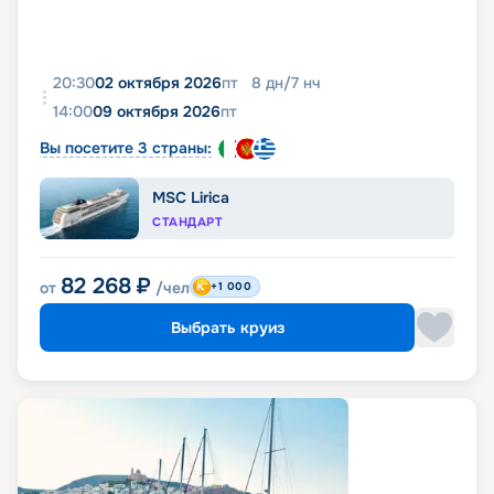
20:30
02 октября 2026
пт
8
дн
/
7
нч
14:00
09 октября 2026
пт
Вы посетите 3 страны:
MSC Lirica
СТАНДАРТ
82 268
₽
от
/чел
+1 000
Выбрать круиз