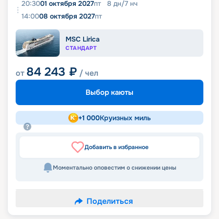
20:30
01 октября 2027
пт
8
дн
/
7
нч
14:00
08 октября 2027
пт
MSC Lirica
СТАНДАРТ
84 243
₽
от
/ чел
Выбор каюты
+
1 000
Круизных миль
Добавить в избранное
Моментально оповестим о снижении цены
Поделиться