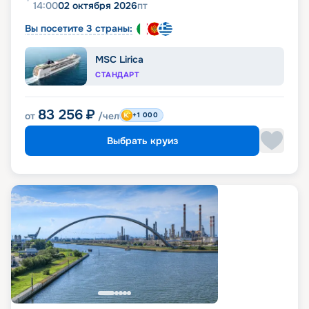
14:00
02 октября 2026
пт
Вы посетите 3 страны:
MSC Lirica
СТАНДАРТ
83 256
₽
от
/чел
+1 000
Выбрать круиз