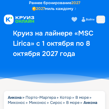
Раннее бронирование
2027
2027
миль каждому
Описание
Выбор кают
Маршрут и экск
Войти
Круиз на лайнере «MSC
Lirica» с 1 октября по 8
октября 2027 года
Анкона
Порто-Маргера
Котор
В море
Миконос
Миконос
Сирос
В море
Анкона