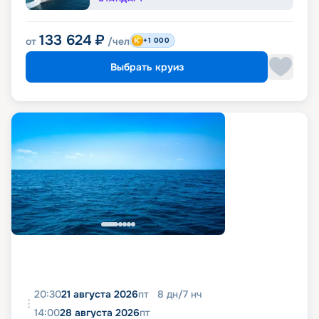
133 624
₽
от
/чел
+1 000
Выбрать круиз
20:30
21 августа 2026
пт
8
дн
/
7
нч
14:00
28 августа 2026
пт