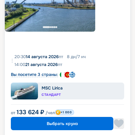
20:30
14 августа 2026
пт
8
дн
/
7
нч
14:00
21 августа 2026
пт
Вы посетите 3 страны:
MSC Lirica
СТАНДАРТ
133 624
₽
от
/чел
+1 000
Выбрать круиз