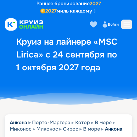
Раннее бронирование
2027
2027
миль каждому
Описание
Выбор кают
Маршрут и экск
Войти
Круиз на лайнере «MSC
Lirica» с 24 сентября по
1 октября 2027 года
Анкона
Порто-Маргера
Котор
В море
Миконос
Миконос
Сирос
В море
Анкона