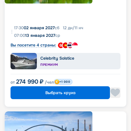
17:30
02 января 2027
сб
12
дн
/
11
нч
07:00
13 января 2027
ср
Вы посетите 4 страны:
Celebrity Solstice
ПРЕМИУМ
274 990
₽
от
/чел
+1 000
Выбрать круиз