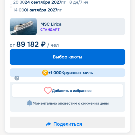
20:30
24 сентября 2027
пт
8
дн
/
7
нч
14:00
01 октября 2027
пт
MSC Lirica
СТАНДАРТ
89 182
₽
от
/ чел
Выбор каюты
+
1 000
Круизных миль
Добавить в избранное
Моментально оповестим о снижении цены
Поделиться