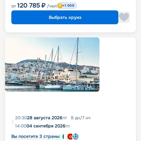
120 785
₽
от
/чел
+1 000
Выбрать круиз
20:30
28 августа 2026
пт
8
дн
/
7
нч
14:00
04 сентября 2026
пт
Вы посетите 3 страны: