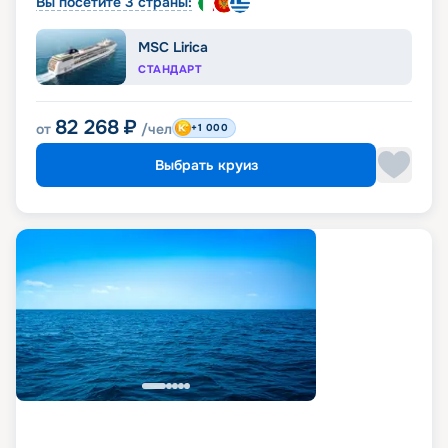
Вы посетите 3 страны:
MSC Lirica
СТАНДАРТ
82 268
₽
от
/чел
+1 000
Выбрать круиз