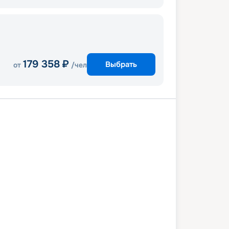
179 358
₽
Выбрать
от
/чел
а
Порто-Маргера
Котор
В море
ос
Миконос
Сирос
В море
а
27 августа 2027
пт
8
дн
/
7
нч
3 сентября 2027
пт
MSC Lirica
СТАНДАРТ