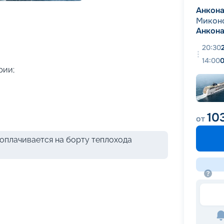
+
45
фотографий
Анкон
Микон
Анкон
20:30
14:00
0
рии;
10
от
оплачивается на борту теплохода