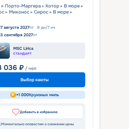
а
Порто-Маргера
Котор
В море
ос
Миконос
Сирос
В море
а
27 августа 2027
пт
8
дн
/
7
нч
3 сентября 2027
пт
MSC Lirica
СТАНДАРТ
3 036
₽
/ чел
Выбор каюты
+
1 000
Круизных миль
Добавить в избранное
Моментально оповестим о снижении цены