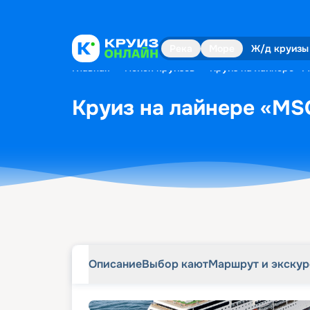
Описание
Выбор кают
Маршрут и экску
Река
Море
Ж/д круизы
Главная
•
Поиск круизов
•
Круиз на лайнере «MS
Круиз на лайнере «MSC 
Описание
Выбор кают
Маршрут и экску