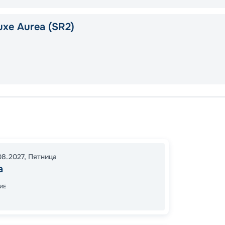
uxe Aurea (SR2)
Анкон
Микон
Анкон
08.2027
,
Пятница
20:30
а
14:00
0
ИЕ