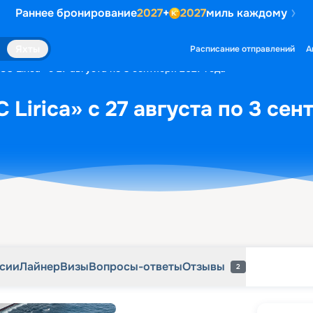
Раннее бронирование
2027
+
2027
миль каждому
рсии
Лайнер
Визы
Вопросы-ответы
Отзывы
2
Яхты
Расписание отправлений
А
C Lirica» с 27 августа по 3 сентября 2027 года
Lirica» с 27 августа по 3 сен
рсии
Лайнер
Визы
Вопросы-ответы
Отзывы
2