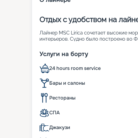
Отдых с удобством на лайне
Лайнер MSC Lirica сочетает высокие мо
интерьеров. Судно было построено во Фр
реновация. Оно является обладателем р
обставленных каютах можно заселить до
Услуги на борту
лайнера:
• ширина – 29 м;
24 hours room service
• длина – 275 м;
• число палуб – 13;
• водоизмещение – около 65,6 тыс. т;
Бары и салоны
• осадка – 6,6 м;
• скорость – 21,7 узла.
Рестораны
К услугам пассажиров
СПА
Особенность интерьеров MSC Lirica – ит
Джакузи
оттенков, элегантная отделка из натура
ковры. Атмосфера тура – гостеприимная