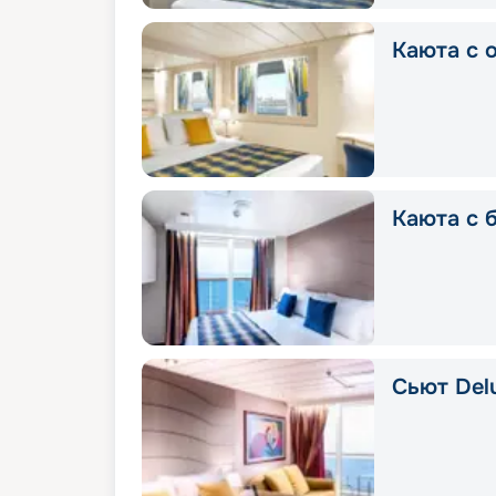
Каюта с о
Каюта с б
Сьют Delu