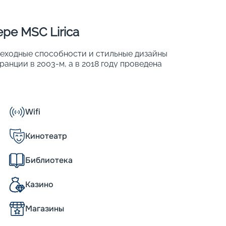
ре MSC Lirica
реходные способности и стильные дизайны
анции в 2003-м, а в 2018 году проведена
яда международных наград. В 780 хорошо
 1 984 человек. Основные характеристики
Wifi
Кинотеатр
Библиотека
Казино
альянский стиль. Это палитра природных
Магазины
льного дерева и мрамора, уютные дорогие
 и доброжелательная, в лучших традициях