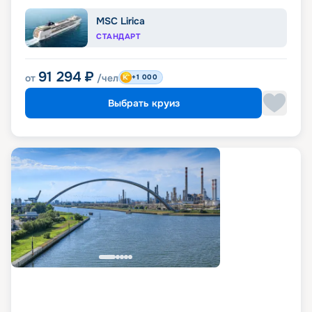
MSC Lirica
СТАНДАРТ
91 294
₽
от
/чел
+1 000
Выбрать круиз