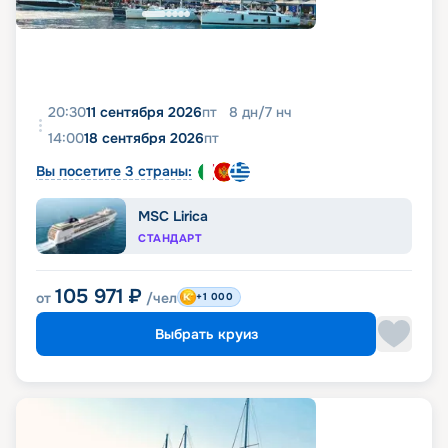
20:30
11 сентября 2026
пт
8
дн
/
7
нч
14:00
18 сентября 2026
пт
Вы посетите 3 страны:
MSC Lirica
СТАНДАРТ
105 971
₽
от
/чел
+1 000
Выбрать круиз