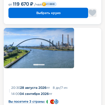
119 670
₽
от
/чел
+1 000
Выбрать круиз
20:30
28 августа 2026
пт
8
дн
/
7
нч
14:00
04 сентября 2026
пт
Вы посетите 3 страны: