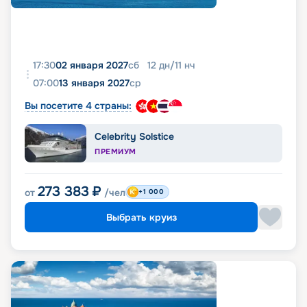
17:30
02 января 2027
сб
12
дн
/
11
нч
07:00
13 января 2027
ср
Вы посетите 4 страны:
Celebrity Solstice
ПРЕМИУМ
273 383
₽
от
/чел
+1 000
Выбрать круиз