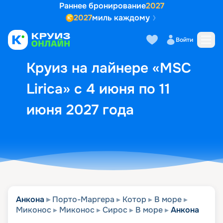
Раннее бронирование
2027
2027
миль каждому
Описание
Выбор кают
Маршрут и экск
Войти
Круиз на лайнере «MSC
Lirica» с 4 июня по 11
июня 2027 года
Анкона
Порто-Маргера
Котор
В море
Миконос
Миконос
Сирос
В море
Анкона