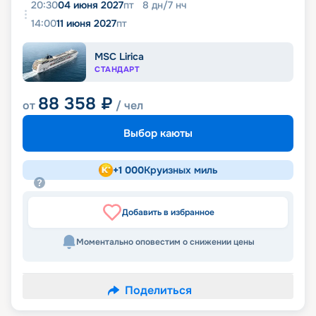
20:30
04 июня 2027
пт
8
дн
/
7
нч
14:00
11 июня 2027
пт
MSC Lirica
СТАНДАРТ
88 358
₽
от
/ чел
Выбор каюты
+
1 000
Круизных миль
Добавить в избранное
Моментально оповестим о снижении цены
Поделиться