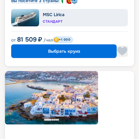
Вы посетите 3 страны:
MSC Lirica
СТАНДАРТ
81 509
₽
от
/чел
+1 000
Выбрать круиз