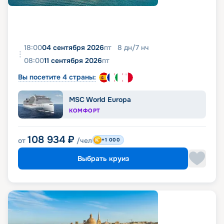
18:00
04 сентября 2026
пт
8
дн
/
7
нч
08:00
11 сентября 2026
пт
Вы посетите 4 страны:
MSC World Europa
КОМФОРТ
108 934
₽
от
/чел
+1 000
Выбрать круиз