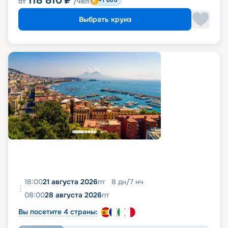
118 810
₽
от
/чел
+1 000
Выбрать круиз
18:00
21 августа 2026
пт
8
дн
/
7
нч
08:00
28 августа 2026
пт
Вы посетите 4 страны: