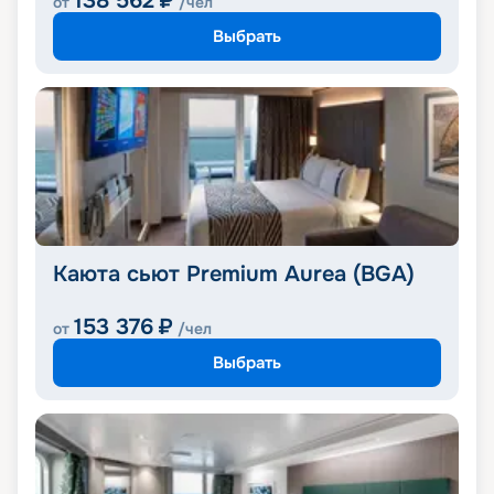
138 562
₽
от
/чел
Выбрать
Каюта сьют Premium Aurea (BGA)
153 376
₽
от
/чел
Выбрать