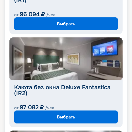
(IR1)
96 094
₽
от
/чел
Выбрать
Каюта без окна Deluxe Fantastica
(IR2)
97 082
₽
от
/чел
Выбрать