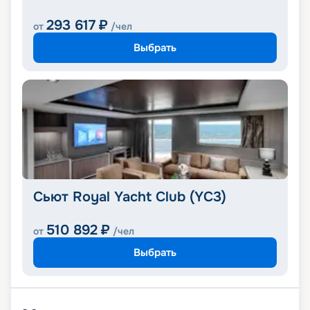
293 617
₽
от
/чел
Выбрать
Сьют Royal Yacht Club (YC3)
510 892
₽
от
/чел
Выбрать