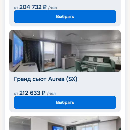
204 732
₽
от
/чел
Выбрать
Гранд сьют Aurea (SX)
212 633
₽
от
/чел
Выбрать