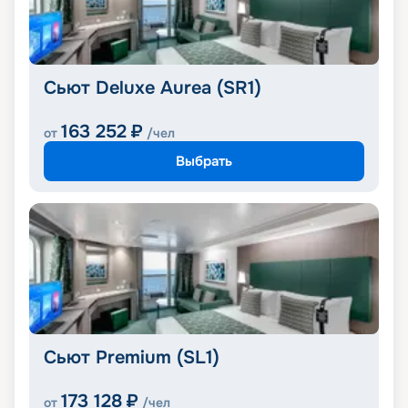
Сьют Deluxe Aurea (SR1)
163 252
₽
от
/чел
Выбрать
Сьют Premium (SL1)
173 128
₽
от
/чел