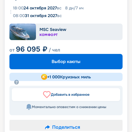
18:00
24 октября 2027
вс
8
дн
/
7
нч
08:00
31 октября 2027
вс
MSC Seaview
КОМФОРТ
96 095
₽
от
/ чел
Выбор каюты
+
1 000
Круизных миль
Добавить в избранное
Моментально оповестим о снижении цены
Поделиться