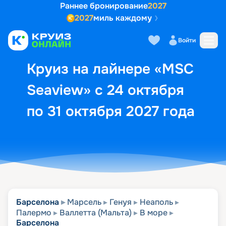
Раннее бронирование
2027
2027
миль каждому
Описание
Выбор кают
Маршрут и экск
Войти
Круиз на лайнере «MSC
Seaview» с 24 октября
по 31 октября 2027 года
Барселона
Марсель
Генуя
Неаполь
Палермо
Валлетта (Мальта)
В море
Барселона