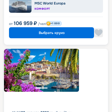
MSC World Europa
КОМФОРТ
106 959
₽
от
/чел
+1 000
Выбрать круиз