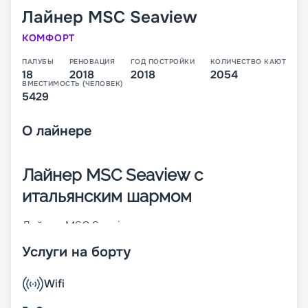
Лайнер
MSC Seaview
КОМФОРТ
ПАЛУБЫ
РЕНОВАЦИЯ
ГОД ПОСТРОЙКИ
КОЛИЧЕСТВО КАЮТ
18
2018
2018
2054
ВМЕСТИМОСТЬ (ЧЕЛОВЕК)
5429
О
лайнере
Лайнер MSC Seaview с
итальянским шармом
Лайнер MSC Seaview – это второе судно класса
Seaside, которое было построено в 2018 году
Услуги на борту
крупнейшим итальянским судостроителем
Fincantieri. В момент пуска на воду он стал 14-м
по величине круизным кораблем в мире. На 18-
Wifi
палубном лайнере находится 2 054 каюты разных