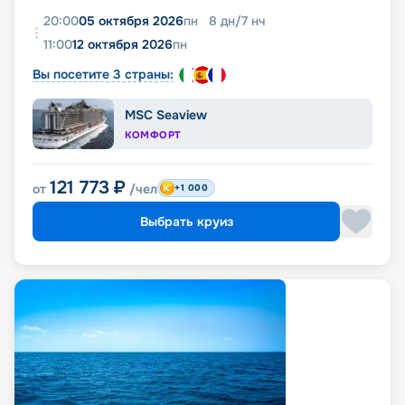
20:00
05 октября 2026
пн
8
дн
/
7
нч
11:00
12 октября 2026
пн
Вы посетите 3 страны:
MSC Seaview
КОМФОРТ
121 773
₽
от
/чел
+1 000
Выбрать круиз