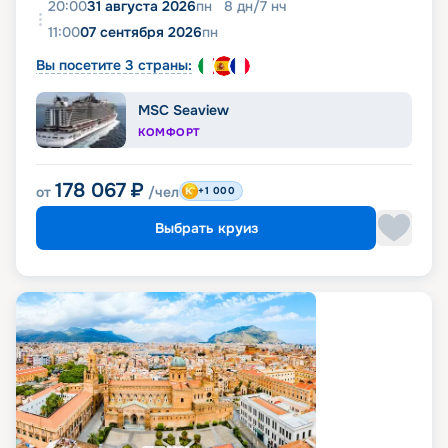
20:00
31 августа 2026
пн
8
дн
/
7
нч
11:00
07 сентября 2026
пн
Вы посетите 3 страны:
MSC Seaview
КОМФОРТ
178 067
₽
от
/чел
+1 000
Выбрать круиз