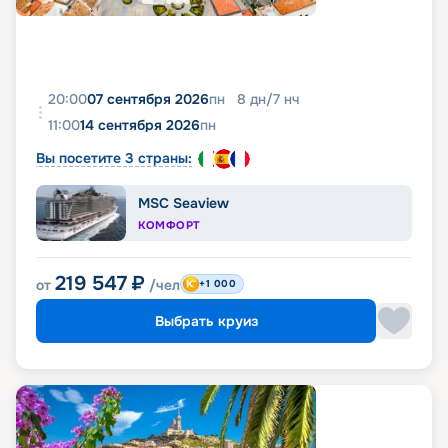
20:00
07 сентября 2026
пн
8
дн
/
7
нч
11:00
14 сентября 2026
пн
Вы посетите 3 страны:
MSC Seaview
КОМФОРТ
219 547
₽
от
/чел
+1 000
Выбрать круиз