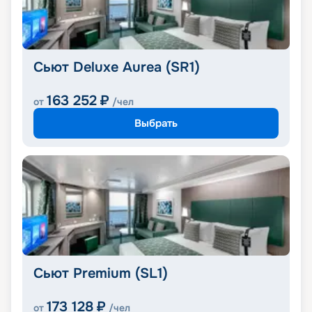
Сьют Deluxe Aurea (SR1)
163 252
₽
от
/чел
Выбрать
Сьют Premium (SL1)
173 128
₽
от
/чел