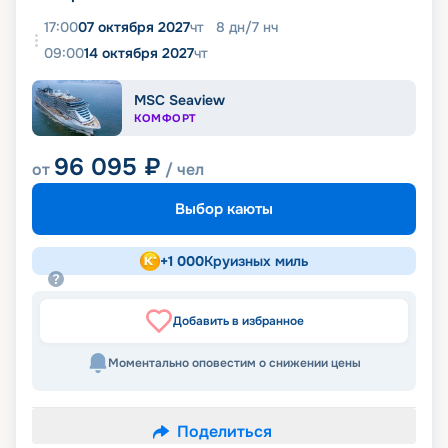
17:00
07 октября 2027
чт
8
дн
/
7
нч
09:00
14 октября 2027
чт
MSC Seaview
КОМФОРТ
96 095
₽
от
/ чел
Выбор каюты
+
1 000
Круизных миль
Добавить в избранное
Моментально оповестим о снижении цены
Поделиться