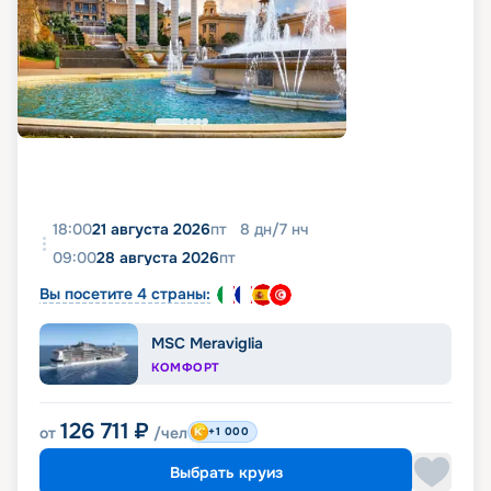
18:00
21 августа 2026
пт
8
дн
/
7
нч
09:00
28 августа 2026
пт
Вы посетите 4 страны:
MSC Meraviglia
КОМФОРТ
126 711
₽
от
/чел
+1 000
Выбрать круиз