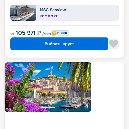
MSC Seaview
КОМФОРТ
105 971
₽
от
/чел
+1 000
Выбрать круиз