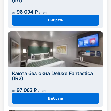
(IR1)
96 094
₽
от
/чел
Выбрать
Каюта без окна Deluxe Fantastica
(IR2)
97 082
₽
от
/чел
Выбрать