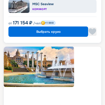
MSC Seaview
КОМФОРТ
171 154
₽
от
/чел
+1 000
Выбрать круиз