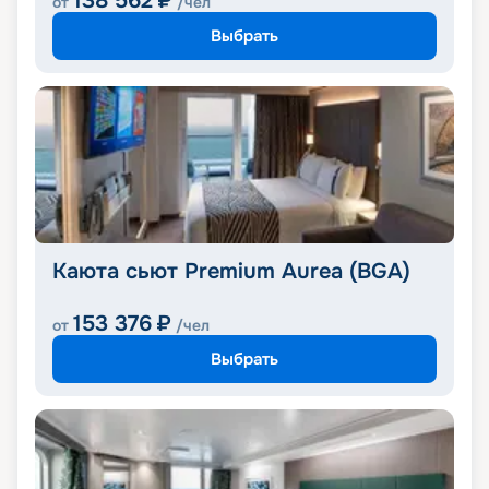
138 562
₽
от
/чел
Выбрать
Каюта сьют Premium Aurea (BGA)
153 376
₽
от
/чел
Выбрать