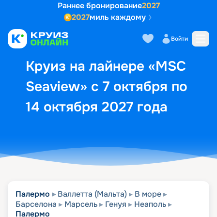
Раннее бронирование
2027
2027
миль каждому
Описание
Выбор кают
Маршрут и экск
Войти
Круиз на лайнере «MSC
Seaview» с 7 октября по
14 октября 2027 года
Палермо
Валлетта (Мальта)
В море
Барселона
Марсель
Генуя
Неаполь
Палермо