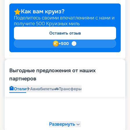
Как вам круиз?
Поделитесь своими впечатлениями с нами и
получите
500
Круизных миль
Оставить отзыв
+
500
Выгодные предложения от наших
партнеров
🏨
✈️
🚗
Отели
Авиабилеты
Трансферы
Развернуть