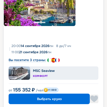
20:00
14 сентября 2026
пн
8
дн
/
7
нч
11:00
21 сентября 2026
пн
Вы посетите 3 страны:
MSC Seaview
КОМФОРТ
155 352
₽
от
/чел
+1 000
Выбрать круиз