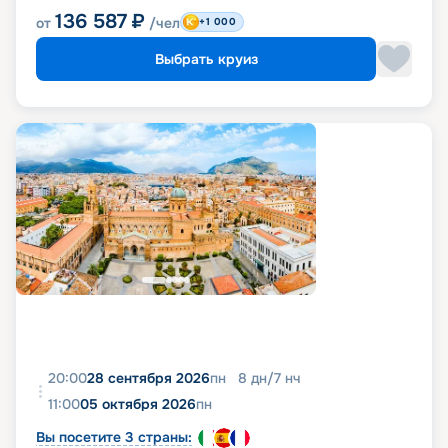
136 587
₽
от
/чел
+1 000
Выбрать круиз
20:00
28 сентября 2026
пн
8
дн
/
7
нч
11:00
05 октября 2026
пн
Вы посетите 3 страны: