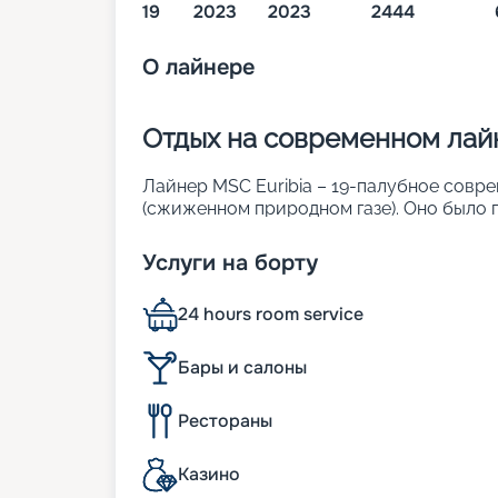
19
2023
2023
2444
О
лайнере
Отдых на современном лайн
Лайнер MSC Euribia – 19-палубное совре
(сжиженном природном газе). Оно было п
ходе мирового конкурса. На корабле мож
его характеристики:
Услуги на борту
• ширина – 43 м;
• длина – 331 м;
24 hours room service
• водоизмещение – около 172 тыс. т;
• осадка – 8,7 м;
• скорость – 22 узла;
Бары и салоны
• общее число кают – 2 444.
Рестораны
Условия на борту
Казино
Лайнер предлагает все необходимое, чт