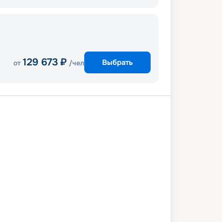
129 673
₽
Выбрать
от
/чел
мо
Хальк-Эль-Уэд
В море
лона
Марсель
Генуя
Неаполь
мо
2 декабря 2026
ср
8
дн
/
7
нч
09 декабря 2026
ср
MSC Euribia
КОМФОРТ