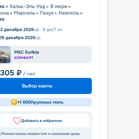
мо
Хальк-Эль-Уэд
В море
лона
Марсель
Генуя
Неаполь
мо
2 декабря 2026
ср
8
дн
/
7
нч
09 декабря 2026
ср
MSC Euribia
КОМФОРТ
 305
₽
/ чел
Выбор каюты
+
1 000
Круизных миль
Добавить в избранное
Моментально оповестим о снижении цены