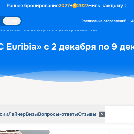
Раннее бронирование
2027
+
2027
миль каждому
рсии
Лайнер
Визы
Вопросы-ответы
Отзывы
5
Яхты
Расписание отправлений
А
C Euribia» с 2 декабря по 9 декабря 2026 года
 Euribia» с 2 декабря по 9 де
рсии
Лайнер
Визы
Вопросы-ответы
Отзывы
5