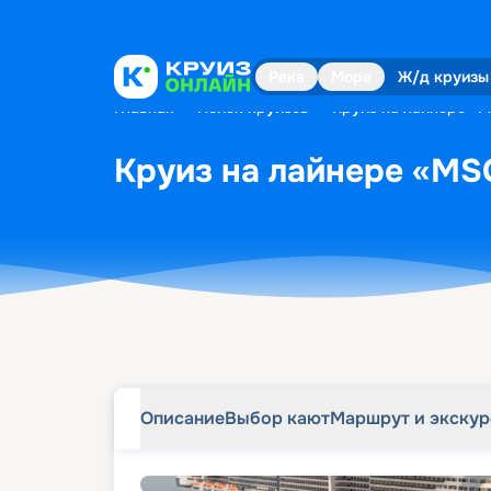
Описание
Выбор кают
Маршрут и экску
Река
Море
Ж/д круизы
Главная
•
Поиск круизов
•
Круиз на лайнере «MS
Круиз на лайнере «MSC
Описание
Выбор кают
Маршрут и экску