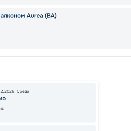
балконом Aurea (BA)
Палер
Барсе
Палер
12.2026
,
Среда
18:00
0
мо
09:00
ИЕ