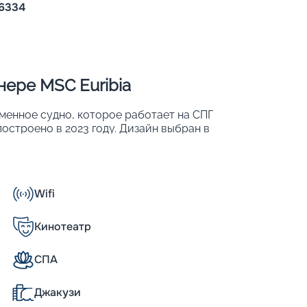
6334
ере MSC Euribia
менное судно, которое работает на СПГ
остроено в 2023 году. Дизайн выбран в
ет находиться до 6 334 человек. Другие
Wifi
Кинотеатр
СПА
Джакузи
обы круиз стал настоящим праздником. Вас