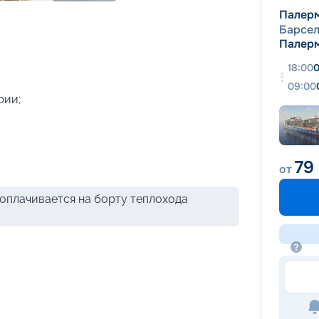
+
29
фотографий
Палер
Барсе
Палер
18:00
0
09:00
рии;
79
от
оплачивается на борту теплохода