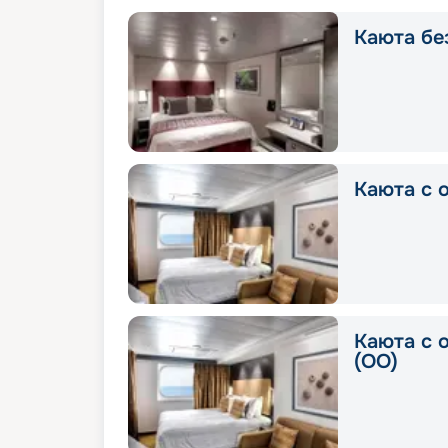
Каюта без
Каюта с о
Каюта с 
(OO)