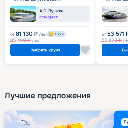
А.С. Пушкин
СТАНДАРТ
81 130
₽
53 571
от
/чел
от
+1 000
85 400
₽
55 803
₽
/чел
/ч
Выбрать круиз
Вы
Лучшие предложения