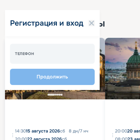
Популярные круизы
Регистрация и вход
Спецпредложение - 10%
ТЕЛЕФОН
Продолжить
14:30
15 августа 2026
сб
8
дн
/
7
нч
20:00
20 ав
20:00
22 августа 2026
сб
08:00
23 ав