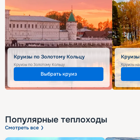
Круизы по Золотому Кольцу
Круизы
Круизы по Золотому Кольцу
Круизы на
Выбрать круиз
Популярные
теплоходы
Смотреть все