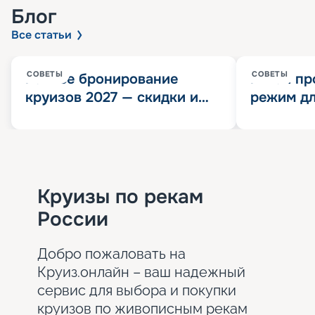
Блог
Все статьи
СОВЕТЫ
СОВЕТЫ
Раннее бронирование
Китай пр
круизов 2027 — скидки и
режим дл
розыгрыш 100 000
конца 202
Круизных миль
значит?
Круизы по рекам
России
Добро пожаловать на
Круиз.онлайн – ваш надежный
сервис для выбора и покупки
круизов по живописным рекам