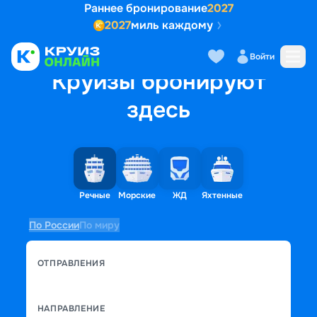
Раннее бронирование
2027
2027
миль каждому
Войти
Круизы бронируют
здесь
Речные
Морские
ЖД
Яхтенные
По России
По миру
ОТПРАВЛЕНИЯ
НАПРАВЛЕНИЕ