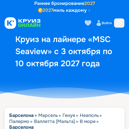
Раннее бронирование
2027
2027
миль каждому
Описание
Выбор кают
Маршрут и экск
Войти
Круиз на лайнере «MSC
Seaview» с 3 октября по
10 октября 2027 года
Барселона
Марсель
Генуя
Неаполь
Палермо
Валлетта (Мальта)
В море
Барселона