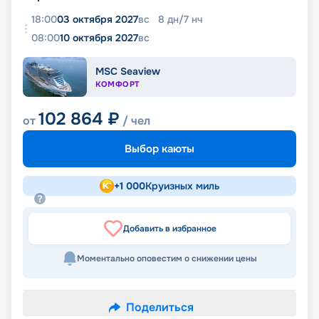
18:00
03 октября 2027
вс
8
дн
/
7
нч
08:00
10 октября 2027
вс
MSC Seaview
КОМФОРТ
102 864
₽
от
/ чел
Выбор каюты
+
1 000
Круизных миль
Добавить в избранное
Моментально оповестим о снижении цены
Поделиться