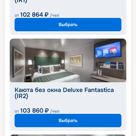
(IR1)
102 864
₽
от
/чел
Выбрать
Каюта без окна Deluxe Fantastica
(IR2)
103 860
₽
от
/чел
Выбрать