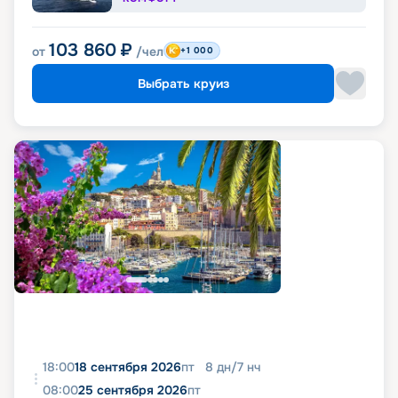
103 860
₽
от
/чел
+1 000
Выбрать круиз
18:00
18 сентября 2026
пт
8
дн
/
7
нч
08:00
25 сентября 2026
пт