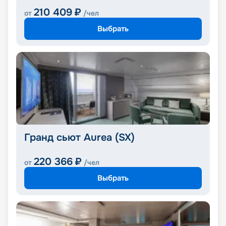
210 409
₽
от
/чел
Выбрать
Гранд сьют Aurea (SX)
220 366
₽
от
/чел
Выбрать