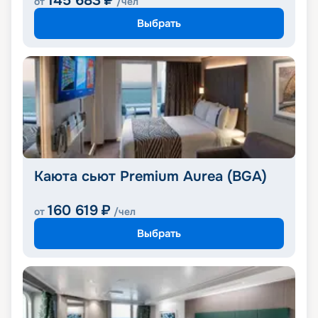
145 683
₽
от
/чел
Выбрать
Каюта сьют Premium Aurea (BGA)
160 619
₽
от
/чел
Выбрать