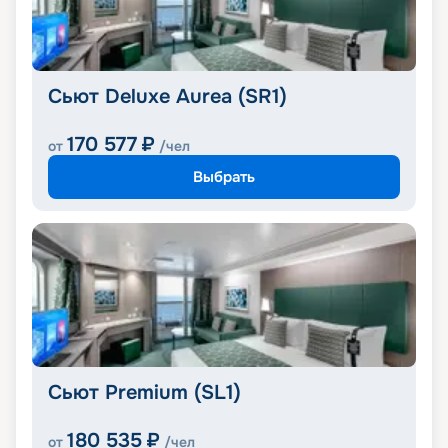
Сьют Deluxe Aurea (SR1)
170 577
₽
от
/чел
Выбрать
Сьют Premium (SL1)
180 535
₽
от
/чел