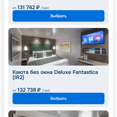
131 742
₽
от
/чел
Выбрать
Каюта без окна Deluxe Fantastica
(IR2)
132 738
₽
от
/чел
Выбрать