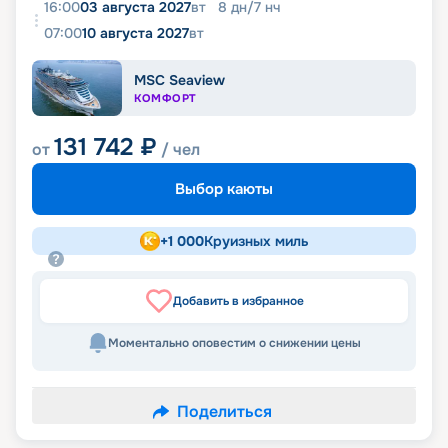
16:00
03 августа 2027
вт
8
дн
/
7
нч
07:00
10 августа 2027
вт
MSC Seaview
КОМФОРТ
131 742
₽
от
/ чел
Выбор каюты
+
1 000
Круизных миль
Добавить в избранное
Моментально оповестим о снижении цены
Поделиться