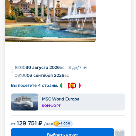
16:00
30 августа 2026
вс
8
дн
/
7
нч
08:00
06 сентября 2026
вс
Вы посетите 4 страны:
MSC World Europa
КОМФОРТ
129 751
₽
от
/чел
+1 000
Выбрать круиз