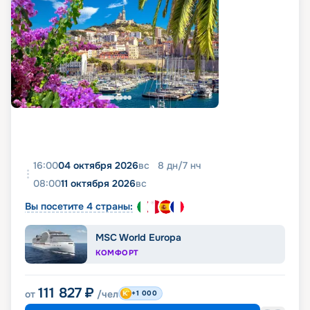
16:00
04 октября 2026
вс
8
дн
/
7
нч
08:00
11 октября 2026
вс
Вы посетите 4 страны:
MSC World Europa
КОМФОРТ
111 827
₽
от
/чел
+1 000