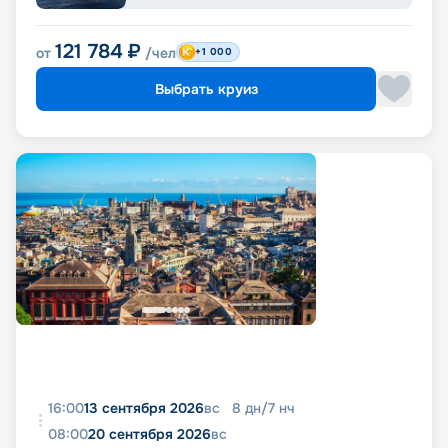
121 784
₽
от
/чел
+1 000
Выбрать круиз
16:00
13 сентября 2026
вс
8
дн
/
7
нч
08:00
20 сентября 2026
вс