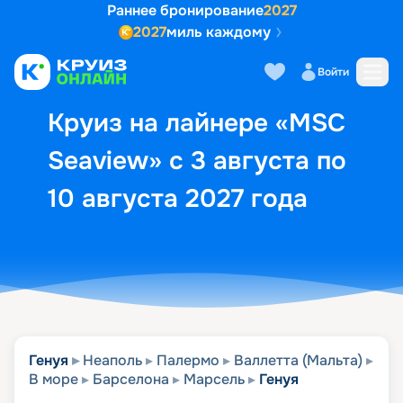
Раннее бронирование
2027
2027
миль каждому
Описание
Выбор кают
Маршрут и экск
Войти
Круиз на лайнере «MSC
Seaview» с 3 августа по
10 августа 2027 года
Генуя
Неаполь
Палермо
Валлетта (Мальта)
В море
Барселона
Марсель
Генуя