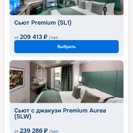
Сьют Premium (SL1)
209 413
₽
от
/чел
Выбрать
Сьют с джакузи Premium Aurea
(SLW)
239 286
₽
от
/чел