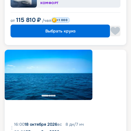
КОМФОРТ
115 810
₽
от
/чел
+1 000
Выбрать круиз
16:00
18 октября 2026
вс
8
дн
/
7
нч