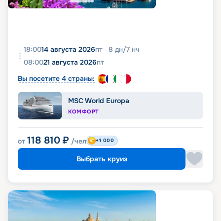
18:00
14 августа 2026
пт
8
дн
/
7
нч
08:00
21 августа 2026
пт
Вы посетите 4 страны:
MSC World Europa
КОМФОРТ
118 810
₽
от
/чел
+1 000
Выбрать круиз