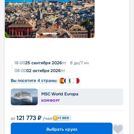
18:00
25 сентября 2026
пт
8
дн
/
7
нч
08:00
02 октября 2026
пт
Вы посетите 4 страны:
MSC World Europa
КОМФОРТ
121 773
₽
от
/чел
+1 000
Выбрать круиз