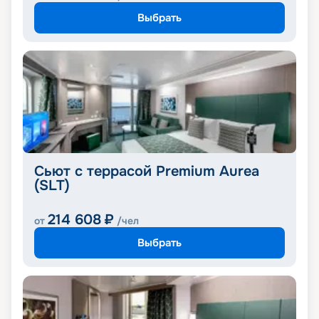
Выбрать
Сьют с террасой Premium Aurea
(SLT)
214 608
₽
от
/чел
Выбрать