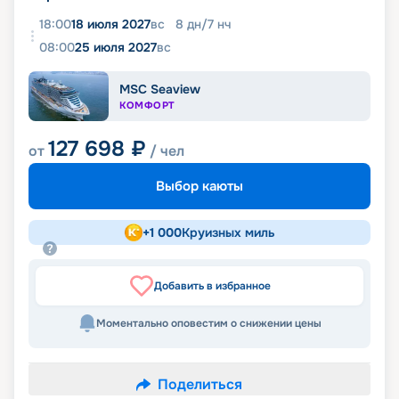
18:00
18 июля 2027
вс
8
дн
/
7
нч
08:00
25 июля 2027
вс
MSC Seaview
КОМФОРТ
127 698
₽
от
/ чел
Выбор каюты
+
1 000
Круизных миль
Добавить в избранное
Моментально оповестим о снижении цены
Поделиться