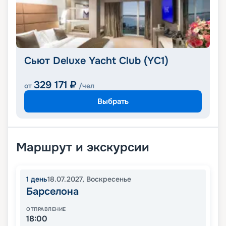
Сьют Deluxe Yacht Club (YC1)
329 171
₽
от
/чел
Выбрать
Маршрут и экскурсии
1
день
18.07.2027
,
Воскресенье
Барселона
ОТПРАВЛЕНИЕ
18:00