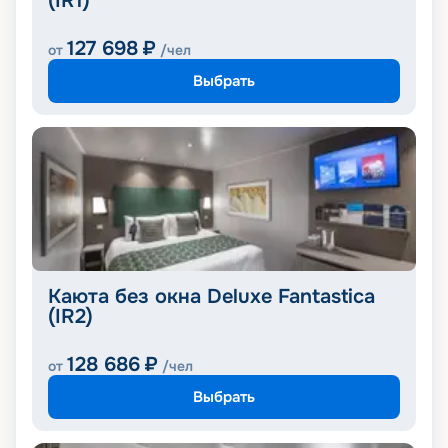
(IR1)
127 698
₽
от
/чел
Выбрать
Каюта без окна Deluxe Fantastica
(IR2)
128 686
₽
от
/чел
Выбрать