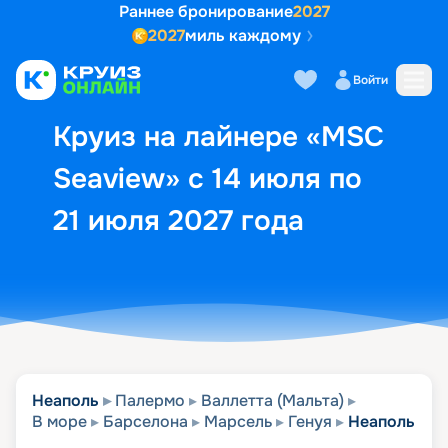
Раннее бронирование
2027
2027
миль каждому
Описание
Выбор кают
Маршрут и экск
Войти
Круиз на лайнере «MSC
Seaview» с 14 июля по
21 июля 2027 года
Неаполь
Палермо
Валлетта (Мальта)
В море
Барселона
Марсель
Генуя
Неаполь