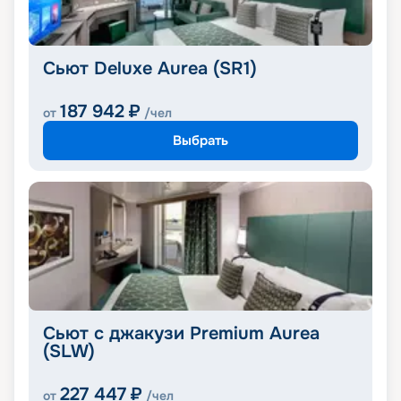
Сьют Deluxe Aurea (SR1)
187 942
₽
от
/чел
Выбрать
Сьют с джакузи Premium Aurea
(SLW)
227 447
₽
от
/чел