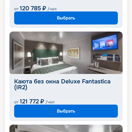
120 785
₽
от
/чел
Выбрать
Каюта без окна Deluxe Fantastica
(IR2)
121 772
₽
от
/чел
Выбрать