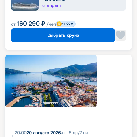
СТАНДАРТ
160 290
₽
от
/чел
+1 000
Выбрать круиз
20:00
20 августа 2026
чт
8
дн
/
7
нч