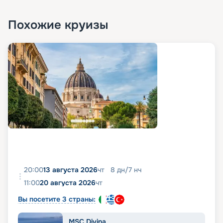
Похожие круизы
20:00
13 августа 2026
чт
8
дн
/
7
нч
11:00
20 августа 2026
чт
Вы посетите 3 страны:
MSC Divina