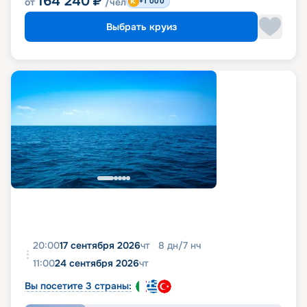
164 240
₽
от
/чел
+1 000
Выбрать круиз
20:00
17 сентября 2026
чт
8
дн
/
7
нч
11:00
24 сентября 2026
чт
Вы посетите 3 страны: