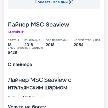
Показать все дни (6)
Лайнер
MSC Seaview
КОМФОРТ
ПАЛУБЫ
РЕНОВАЦИЯ
ГОД ПОСТРОЙКИ
КОЛИЧЕСТВО КАЮТ
18
2018
2018
2054
ВМЕСТИМОСТЬ (ЧЕЛОВЕК)
5429
О
лайнере
Лайнер MSC Seaview с
итальянским шармом
Лайнер MSC Seaview – это второе судно класса
Seaside, которое было построено в 2018 году
Услуги на борту
крупнейшим итальянским судостроителем