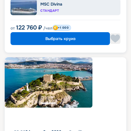
MSC Divina
СТАНДАРТ
122 760
₽
от
/чел
+1 000
Выбрать круиз