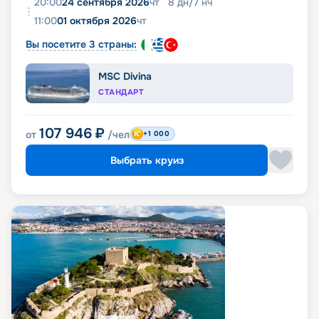
20:00
24 сентября 2026
чт
8
дн
/
7
нч
11:00
01 октября 2026
чт
Вы посетите 3 страны:
MSC Divina
СТАНДАРТ
107 946
₽
от
/чел
+1 000
Выбрать круиз