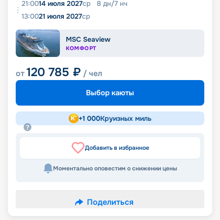
21:00
14 июля 2027
ср
8
дн
/
7
нч
13:00
21 июля 2027
ср
MSC Seaview
КОМФОРТ
120 785
₽
от
/ чел
Выбор каюты
+
1 000
Круизных миль
Добавить в избранное
Моментально оповестим о снижении цены
Поделиться