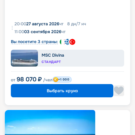
20:00
27 августа 2026
чт
8
дн
/
7
нч
11:00
03 сентября 2026
чт
Вы посетите 3 страны:
MSC Divina
СТАНДАРТ
98 070
₽
от
/чел
+1 000
Выбрать круиз