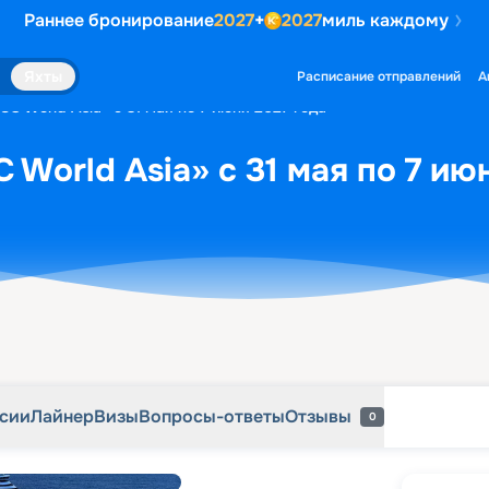
Раннее бронирование
2027
+
2027
миль каждому
рсии
Лайнер
Визы
Вопросы-ответы
Отзывы
0
Яхты
Расписание отправлений
А
C World Asia» с 31 мая по 7 июня 2027 года
World Asia» с 31 мая по 7 ию
рсии
Лайнер
Визы
Вопросы-ответы
Отзывы
0