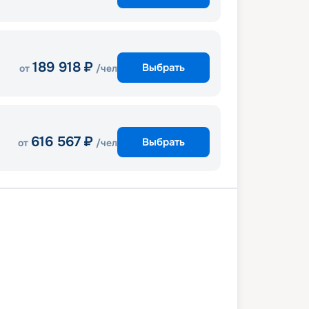
189 918
₽
Выбрать
от
/чел
616 567
₽
Выбрать
от
/чел
ль
Мессина
Валлетта (Мальта)
Барселона
Марсель
Генуя
ль
31 мая 2027
пн
8
дн
/
7
нч
7 июня 2027
пн