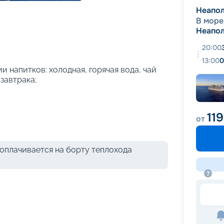
+
26
фотографий
Неапо
В море
Неапо
20:00
13:00
0
и напитков: холодная, горячая вода, чай
 завтрака;
11
от
оплачивается на борту теплохода