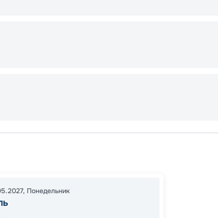
Неапо
В море
Неапо
05.2027
,
Понедельник
20:00
ль
13:00
0