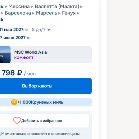
ль
Мессина
Валлетта (Мальта)
Барселона
Марсель
Генуя
ль
31 мая 2027
пн
8
дн
/
7
нч
7 июня 2027
пн
MSC World Asia
КОМФОРТ
9 798
₽
/ чел
Выбор каюты
+
1 000
Круизных миль
Добавить в избранное
Моментально оповестим о снижении цены