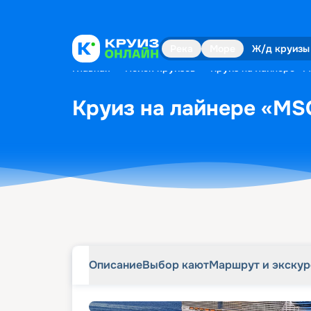
Описание
Выбор кают
Маршрут и экску
Река
Море
Ж/д круизы
Главная
•
Поиск круизов
•
Круиз на лайнере «MS
Круиз на лайнере «MSC 
Описание
Выбор кают
Маршрут и экску