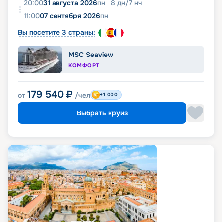
20:00
31 августа 2026
пн
8
дн
/
7
нч
11:00
07 сентября 2026
пн
Вы посетите 3 страны:
MSC Seaview
КОМФОРТ
179 540
₽
от
/чел
+1 000
Выбрать круиз