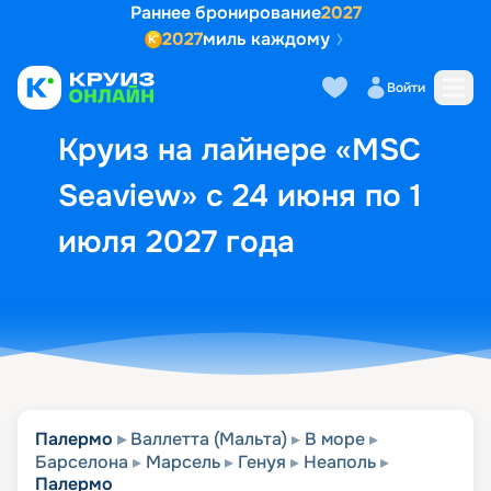
Раннее бронирование
2027
2027
миль каждому
Описание
Выбор кают
Маршрут и экск
Войти
Круиз на лайнере «MSC
Seaview» с 24 июня по 1
июля 2027 года
Палермо
Валлетта (Мальта)
В море
Барселона
Марсель
Генуя
Неаполь
Палермо