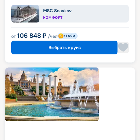
MSC Seaview
КОМФОРТ
106 848
₽
от
/чел
+1 000
Выбрать круиз