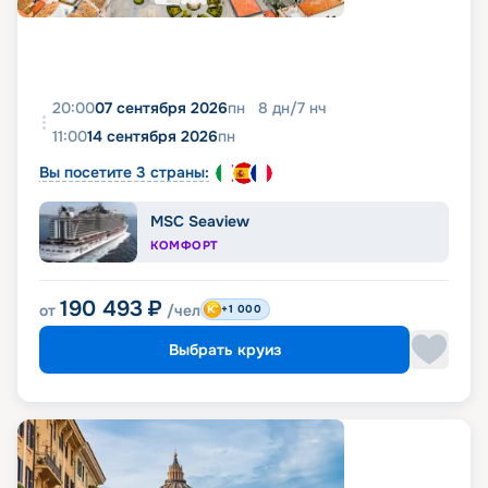
20:00
07 сентября 2026
пн
8
дн
/
7
нч
11:00
14 сентября 2026
пн
Вы посетите 3 страны:
MSC Seaview
КОМФОРТ
190 493
₽
от
/чел
+1 000
Выбрать круиз