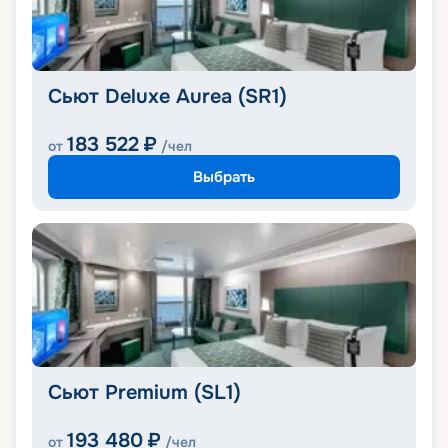
Сьют Deluxe Aurea (SR1)
183 522
₽
от
/чел
Выбрать
Сьют Premium (SL1)
193 480
₽
от
/чел