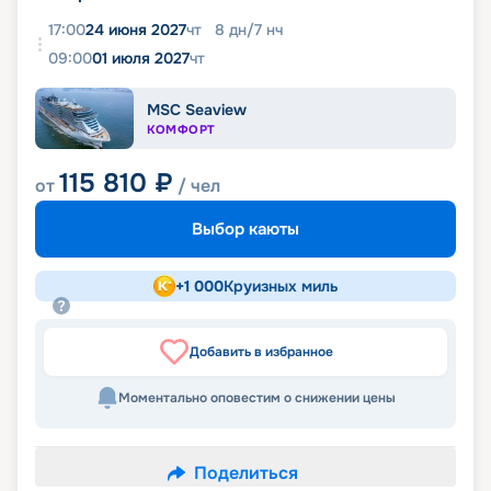
17:00
24 июня 2027
чт
8
дн
/
7
нч
09:00
01 июля 2027
чт
MSC Seaview
КОМФОРТ
115 810
₽
от
/ чел
Выбор каюты
+
1 000
Круизных миль
Добавить в избранное
Моментально оповестим о снижении цены
Поделиться