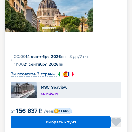
20:00
14 сентября 2026
пн
8
дн
/
7
нч
11:00
21 сентября 2026
пн
Вы посетите 3 страны:
MSC Seaview
КОМФОРТ
156 637
₽
от
/чел
+1 000
Выбрать круиз