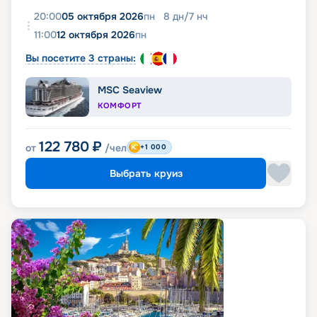
20:00
05 октября 2026
пн
8
дн
/
7
нч
11:00
12 октября 2026
пн
Вы посетите 3 страны:
MSC Seaview
КОМФОРТ
122 780
₽
от
/чел
+1 000
Выбрать круиз