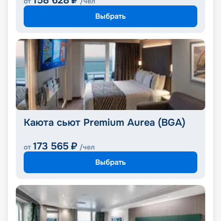
158 628
₽
от
/чел
Выбрать
Каюта сьют Premium Aurea (BGA)
173 565
₽
от
/чел
Выбрать