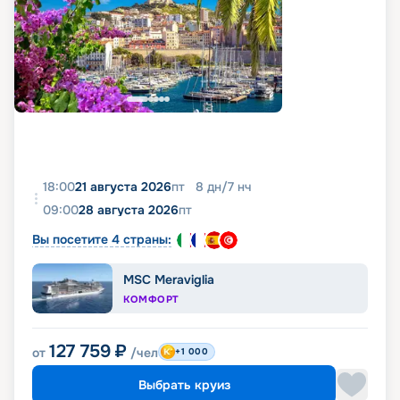
18:00
21 августа 2026
пт
8
дн
/
7
нч
09:00
28 августа 2026
пт
Вы посетите 4 страны:
MSC Meraviglia
КОМФОРТ
127 759
₽
от
/чел
+1 000
Выбрать круиз