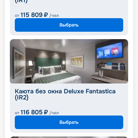
(IR1)
115 809
₽
от
/чел
Выбрать
Каюта без окна Deluxe Fantastica
(IR2)
116 805
₽
от
/чел
Выбрать