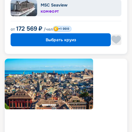
MSC Seaview
КОМФОРТ
172 569
₽
от
/чел
+1 000
Выбрать круиз