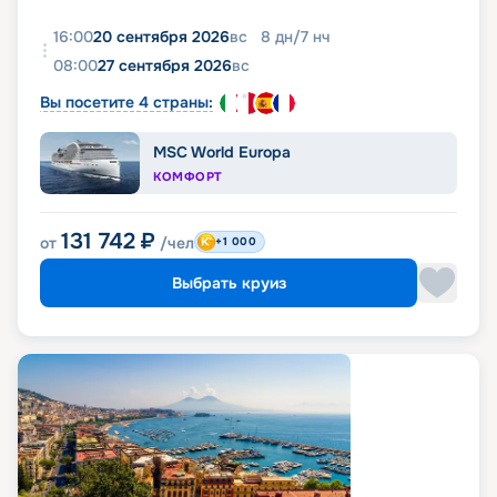
16:00
20 сентября 2026
вс
8
дн
/
7
нч
08:00
27 сентября 2026
вс
Вы посетите 4 страны:
MSC World Europa
КОМФОРТ
131 742
₽
от
/чел
+1 000
Выбрать круиз