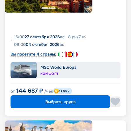
16:00
27 сентября 2026
вс
8
дн
/
7
нч
08:00
04 октября 2026
вс
Вы посетите 4 страны:
MSC World Europa
КОМФОРТ
144 687
₽
от
/чел
+1 000
Выбрать круиз