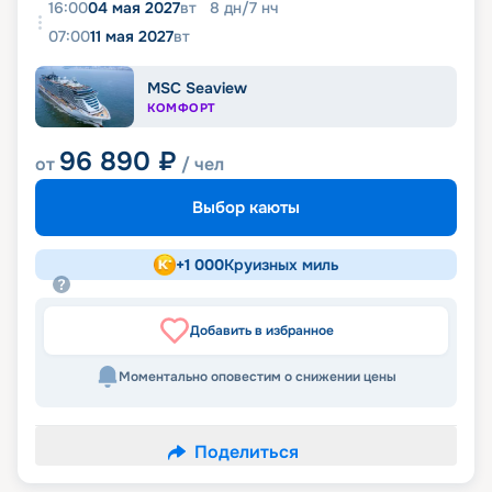
16:00
04 мая 2027
вт
8
дн
/
7
нч
07:00
11 мая 2027
вт
MSC Seaview
КОМФОРТ
96 890
₽
от
/ чел
Выбор каюты
+
1 000
Круизных миль
Добавить в избранное
Моментально оповестим о снижении цены
Поделиться