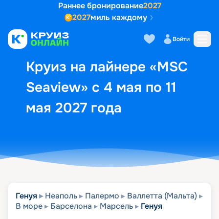
Раннее бронирование
2027
2027
миль каждому
Описание
Выбор кают
Маршрут и экск
Войти
Круиз на лайнере «MSC
Seaview» с 4 мая по 11
мая 2027 года
Генуя
Неаполь
Палермо
Валлетта (Мальта)
В море
Барселона
Марсель
Генуя