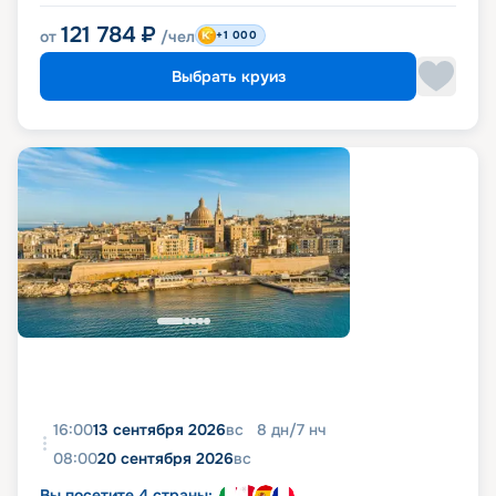
121 784
₽
от
/чел
+1 000
Выбрать круиз
16:00
13 сентября 2026
вс
8
дн
/
7
нч
08:00
20 сентября 2026
вс
Вы посетите 4 страны: