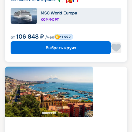
MSC World Europa
КОМФОРТ
106 848
₽
от
/чел
+1 000
Выбрать круиз