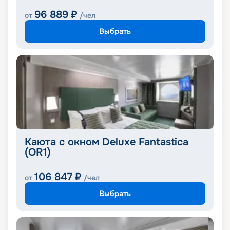
96 889
₽
от
/чел
Выбрать
Каюта с окном Deluxe Fantastica
(OR1)
106 847
₽
от
/чел
Выбрать