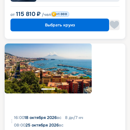
115 810
₽
от
/чел
+1 000
Выбрать круиз
16:00
18 октября 2026
вс
8
дн
/
7
нч
08:00
25 октября 2026
вс