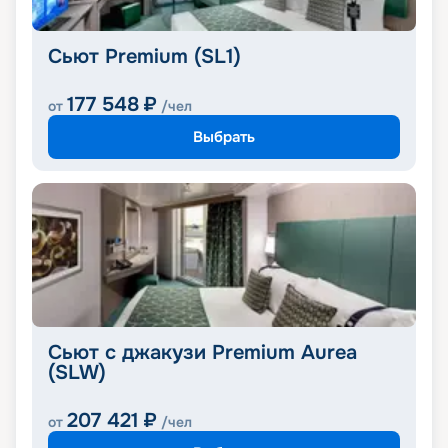
Сьют Premium (SL1)
177 548
₽
от
/чел
Выбрать
Сьют с джакузи Premium Aurea
(SLW)
207 421
₽
от
/чел