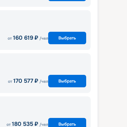
160 619
₽
Выбрать
от
/чел
170 577
₽
Выбрать
от
/чел
180 535
₽
Выбрать
от
/чел