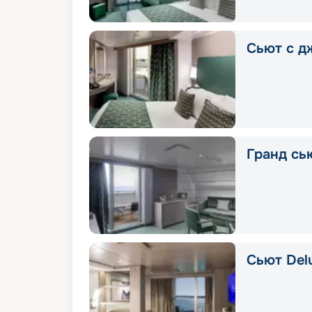
Сьют с д
Гранд сью
Сьют Delu