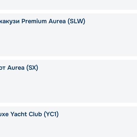
жакузи Premium Aurea (SLW)
т Aurea (SX)
xe Yacht Club (YC1)