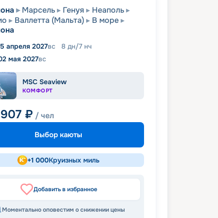
лона
Марсель
Генуя
Неаполь
мо
Валлетта (Мальта)
В море
лона
5 апреля 2027
вс
8
дн
/
7
нч
02 мая 2027
вс
MSC Seaview
КОМФОРТ
 907
₽
/ чел
Выбор каюты
+
1 000
Круизных миль
Добавить в избранное
Моментально оповестим о снижении цены