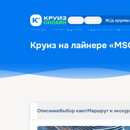
Описание
Выбор кают
Маршрут и экску
Река
Море
Ж/д круизы
Главная
•
Поиск круизов
•
Круиз на лайнере «M
Круиз на лайнере «MSC
Описание
Выбор кают
Маршрут и экску