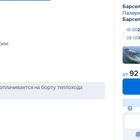
+
40
фотографий
Барсе
Палер
Барсе
18:00
2
08:00
рии;
92
от
оплачивается на борту теплохода