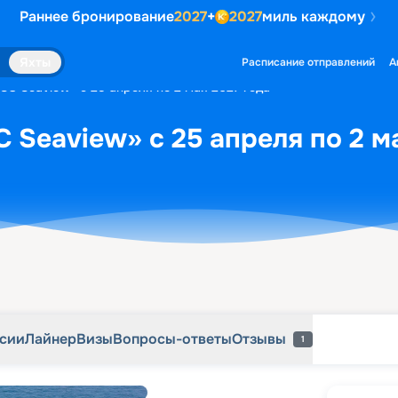
Раннее бронирование
2027
+
2027
миль каждому
рсии
Лайнер
Визы
Вопросы-ответы
Отзывы
1
Яхты
Расписание отправлений
А
SC Seaview» с 25 апреля по 2 мая 2027 года
 Seaview» с 25 апреля по 2 м
рсии
Лайнер
Визы
Вопросы-ответы
Отзывы
1