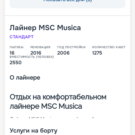
Лайнер
MSC Musica
СТАНДАРТ
ПАЛУБЫ
РЕНОВАЦИЯ
ГОД ПОСТРОЙКИ
КОЛИЧЕСТВО КАЮТ
16
2016
2006
1275
ВМЕСТИМОСТЬ (ЧЕЛОВЕК)
2550
О
лайнере
Отдых на комфортабельном
лайнере MSC Musica
Лайнер MSC Musica – первый корабль своего
класса. Построен во Франции в 2006 году. Чтобы
Услуги на борту
повысить показатели долговечности,