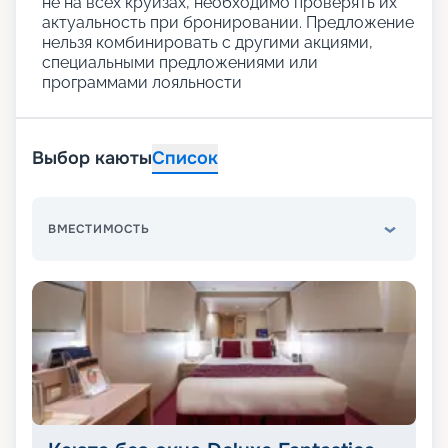
не на всех круизах, необходимо проверять их
актуальность при бронировании. Предложение
нельзя комбинировать с другими акциями,
специальными предложениями или
программами лояльности
Выбор каюты
Список
ВМЕСТИМОСТЬ