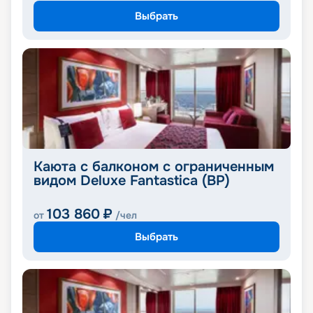
Выбрать
Каюта с балконом с ограниченным
видом Deluxe Fantastica (BP)
103 860
₽
от
/чел
Выбрать