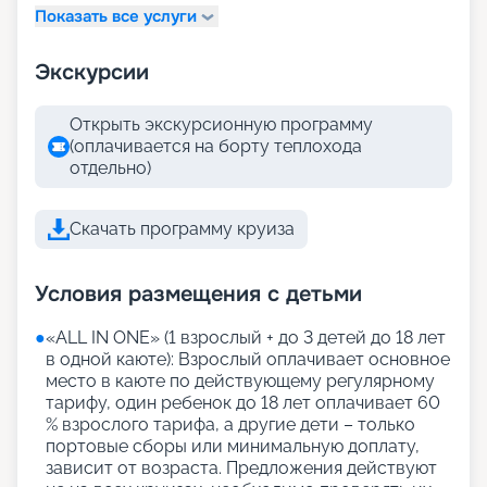
Показать все услуги
Экскурсии
Открыть экскурсионную программу
(оплачивается на борту теплохода
отдельно)
Скачать программу круиза
Условия размещения с детьми
●
«АLL IN ONE» (1 взрослый + до 3 детей до 18 лет
в одной каюте): Взрослый оплачивает основное
место в каюте по действующему регулярному
тарифу, один ребенок до 18 лет оплачивает 60
% взрослого тарифа, а другие дети – только
портовые сборы или минимальную доплату,
зависит от возраста. Предложения действуют