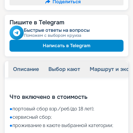
Поделиться
Пишите в Telegram
Быстрые ответы на вопросы
Поможем с выбором круиза
Написать в Telegram
Описание
Выбор кают
Маршрут и экск
+
40
фотографий
Что включено в стоимость
●
портовый сбор взр./реб.(до 18 лет);
●
сервисный сбор;
●
проживание в каюте выбранной категории;