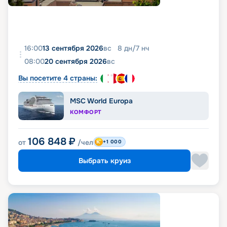
16:00
13 сентября 2026
вс
8
дн
/
7
нч
08:00
20 сентября 2026
вс
Вы посетите 4 страны:
MSC World Europa
КОМФОРТ
106 848
₽
от
/чел
+1 000
Выбрать круиз