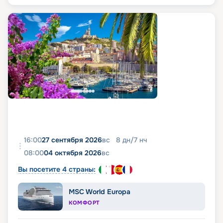
16:00
27 сентября 2026
вс
8
дн
/
7
нч
08:00
04 октября 2026
вс
Вы посетите 4 страны:
MSC World Europa
КОМФОРТ