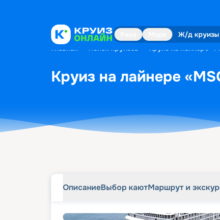
Описание
Выбор кают
Маршрут и экску
Река
Море
Ж/д круизы
Главная
•
Поиск круизов
•
Круиз на лайнере «MS
Круиз на лайнере «MSC 
Описание
Выбор кают
Маршрут и экску