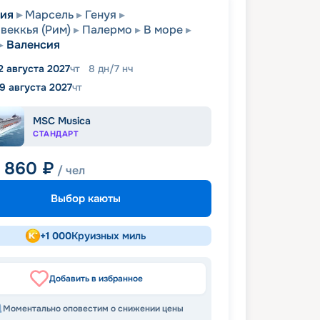
сия
Марсель
Генуя
веккья (Рим)
Палермо
В море
Валенсия
2 августа 2027
чт
8
дн
/
7
нч
19 августа 2027
чт
MSC Musica
СТАНДАРТ
4 860
₽
/ чел
Выбор каюты
+
1 000
Круизных миль
Добавить в избранное
Моментально оповестим о снижении цены