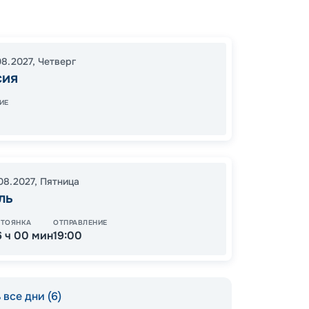
Вален
Чивита
Ибица
08.2027
,
Четверг
16:00
1
сия
07:00
ИЕ
11
от
.08.2027
,
Пятница
ль
СТОЯНКА
ОТПРАВЛЕНИЕ
6 ч 00 мин
19:00
все дни (6)