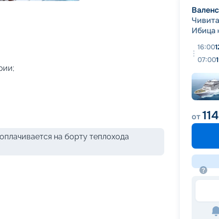
+
39
фотографий
Вален
Чивита
Ибица
16:00
1
07:00
рии;
11
от
оплачивается на борту теплохода