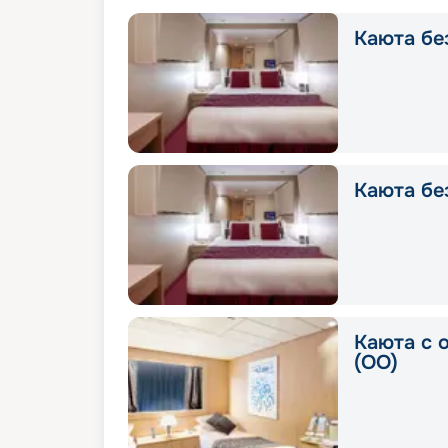
Каюта без
Каюта без
Каюта с 
(OO)