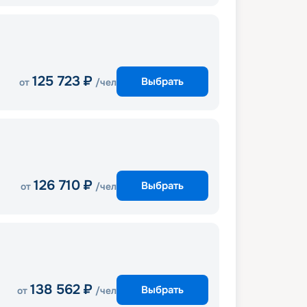
125 723
₽
Выбрать
от
/чел
126 710
₽
Выбрать
от
/чел
138 562
₽
Выбрать
от
/чел