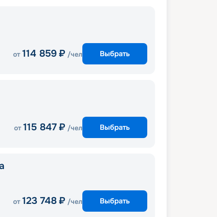
114 859
₽
Выбрать
от
/чел
115 847
₽
Выбрать
от
/чел
a
123 748
₽
Выбрать
от
/чел