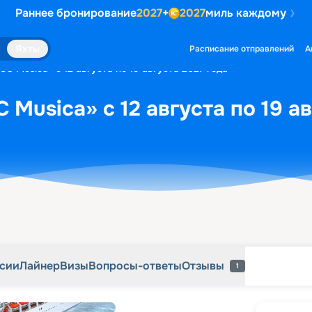
Раннее бронирование
2027
+
2027
миль каждому
рсии
Лайнер
Визы
Вопросы-ответы
Отзывы
1
Яхты
Расписание отправлений
А
C Musica» с 12 августа по 19 августа 2027 года
Musica» с 12 августа по 19 ав
рсии
Лайнер
Визы
Вопросы-ответы
Отзывы
1