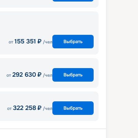
155 351
₽
Выбрать
от
/чел
292 630
₽
Выбрать
от
/чел
322 258
₽
Выбрать
от
/чел