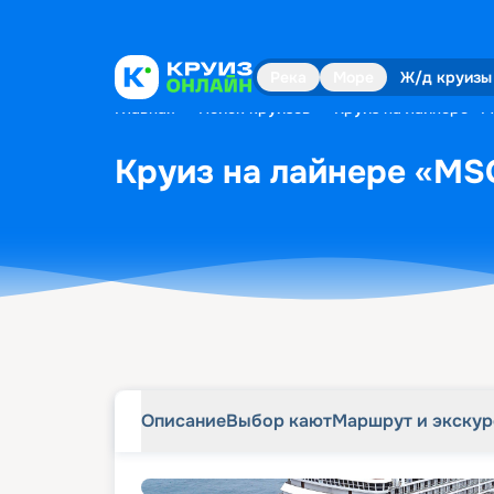
Описание
Выбор кают
Маршрут и экску
Река
Море
Ж/д круизы
Главная
•
Поиск круизов
•
Круиз на лайнере «M
Круиз на лайнере «MSC
Описание
Выбор кают
Маршрут и экску