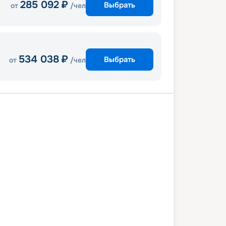
285 092
₽
Выбрать
от
/чел
534 038
₽
Выбрать
от
/чел
Чивитавеккья (Рим)
Палермо
Ибица
Валенсия
Марсель
2 мая 2027
сб
8
дн
/
7
нч
29 мая 2027
сб
MSC Musica
СТАНДАРТ