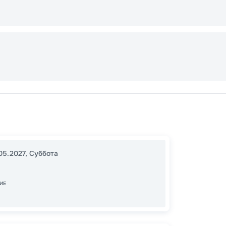
Генуя
В море
Генуя
05.2027
,
Суббота
17:00
2
09:00
ИЕ