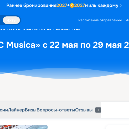
Раннее бронирование
2027
+
2027
миль каждому
рсии
Лайнер
Визы
Вопросы-ответы
Отзывы
1
Яхты
Расписание отправлений
А
SC Musica» с 22 мая по 29 мая 2027 года
 Musica» с 22 мая по 29 мая 
рсии
Лайнер
Визы
Вопросы-ответы
Отзывы
1