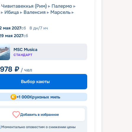
Чивитавеккья (Рим)
Палермо
Ибица
Валенсия
Марсель
2 мая 2027
сб
8
дн
/
7
нч
29 мая 2027
сб
MSC Musica
СТАНДАРТ
 978
₽
/ чел
Выбор каюты
+
1 000
Круизных миль
Добавить в избранное
Моментально оповестим о снижении цены