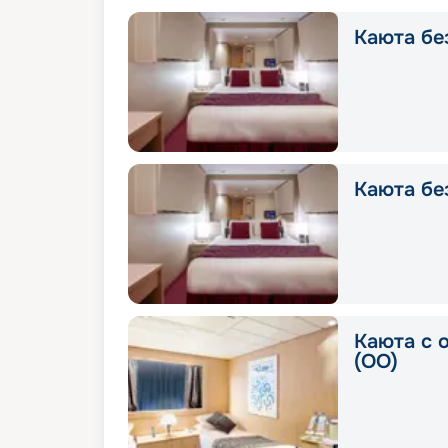
Каюта без
Каюта без
Каюта с 
(OO)