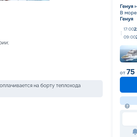
+
41
фотографий
Генуя
В море
Генуя
17:00
2
09:00
рии;
75
от
оплачивается на борту теплохода