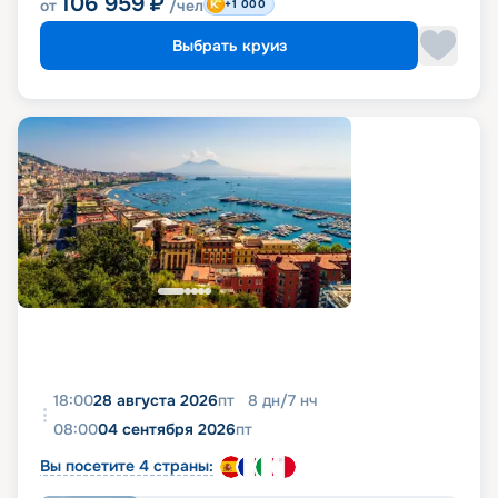
106 959
₽
от
/чел
+1 000
Выбрать круиз
18:00
28 августа 2026
пт
8
дн
/
7
нч
08:00
04 сентября 2026
пт
Вы посетите 4 страны: