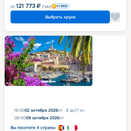
121 773
₽
от
/чел
+1 000
Выбрать круиз
18:00
02 октября 2026
пт
8
дн
/
7
нч
08:00
09 октября 2026
пт
Вы посетите 4 страны: