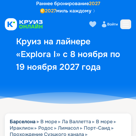
Раннее бронирование
2027
2027
миль каждому
Описание
Выбор кают
Маршрут и экск
Войти
Круиз на лайнере
«Explora I» с 8 ноября по
19 ноября 2027 года
Барселона
В море
Ла Валлетта
В море
Ираклион
Родос
Лимасол
Порт-Саид
Прохождение Суэцкого канала