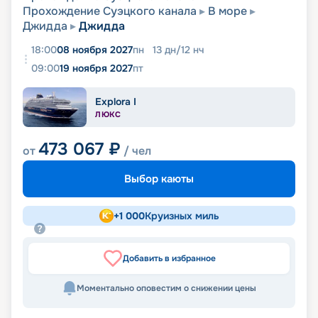
Прохождение Суэцкого канала
В море
Джидда
Джидда
18:00
08 ноября 2027
пн
13
дн
/
12
нч
09:00
19 ноября 2027
пт
Explora I
ЛЮКС
473 067
₽
от
/ чел
Выбор каюты
+
1 000
Круизных миль
Добавить в избранное
Моментально оповестим о снижении цены