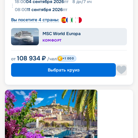
18:00
04 сентября 2026
пт
8
дн
/
7
нч
08:00
11 сентября 2026
пт
Вы посетите 4 страны:
MSC World Europa
КОМФОРТ
108 934
₽
от
/чел
+1 000
Выбрать круиз