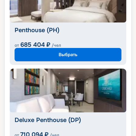
Penthouse (PH)
685 404
₽
от
/чел
Выбрать
Deluxe Penthouse (DP)
710 094
₽
от
/чел