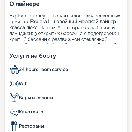
О
лайнере
Explora Journeys – новая философия роскошных
круизов.
Explora I - новейший морской лайнер
класса люкс
. На нем: 6 ресторанов; 12 баров и
лаунджей; 3 открытых бассейна с подогревом; 1
крытый бассейн с раздвижной стеклянной
крышей; 1 крытый бассейн; 5 джакузи; Детский
клуб; Сауна и хаммам; Фитнес-центр; Казино;
Услуги на борту
Школа кулинарного мастерства;
Художественная галерея; Шопинг-галерея;
Прачечная; Медицинский центр.
24 hours room service
Рестораны, бары и лаунджи:
Wifi
Кулинарные шедевры на борту Explora Journeys
Бары и салоны
объединяют лучшие традиции мировой
гастрономии, придавая каждому завтраку, обеду
Кинотеатр
и ужину уникальность и изящество. Независимо
от того, где вы решите пообедать — в одном из
элегантных ресторанов, у бассейна или на
Рестораны
собственной террасе — атмосфера спокойствия