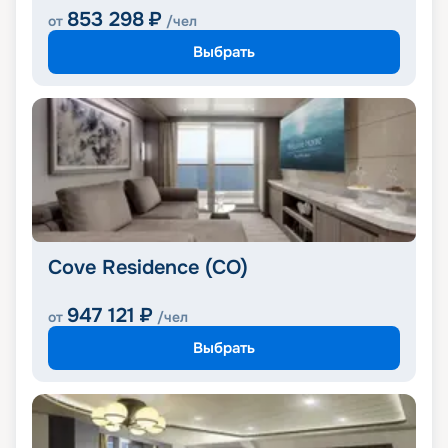
853 298
₽
от
/чел
Выбрать
Cove Residence (CO)
947 121
₽
от
/чел
Выбрать