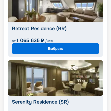
Retreat Residence (RR)
1 065 635
₽
от
/чел
Выбрать
Serenity Residence (SR)