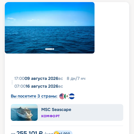
17:00
09 августа 2026
вс
8
дн
/
7
нч
07:00
16 августа 2026
вс
Вы посетите 3 страны:
MSC Seascape
КОМФОРТ
255 101
₽
+1 000