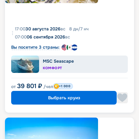
17:00
30 августа 2026
вс
8
дн
/
7
нч
07:00
06 сентября 2026
вс
Вы посетите 3 страны:
MSC Seascape
КОМФОРТ
39 801
₽
от
/чел
+1 000
Выбрать круиз