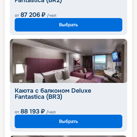
Fantastica (BR2)
87 206
₽
от
/чел
Выбрать
Каюта с балконом Deluxe
Fantastica (BR3)
88 193
₽
от
/чел
Выбрать