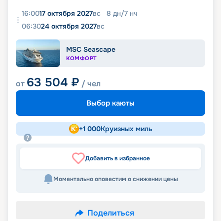
16:00
17 октября 2027
вс
8
дн
/
7
нч
06:30
24 октября 2027
вс
MSC Seascape
КОМФОРТ
63 504
₽
от
/ чел
Выбор каюты
+
1 000
Круизных миль
Добавить в избранное
Моментально оповестим о снижении цены
Поделиться