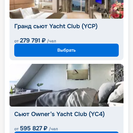
Гранд сьют Yacht Club (YCP)
279 791
₽
от
/чел
Выбрать
Сьют Owner’s Yacht Club (YC4)
595 827
₽
от
/чел