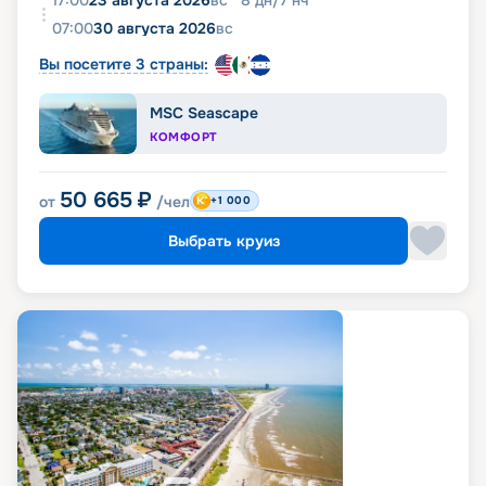
17:00
23 августа 2026
вс
8
дн
/
7
нч
07:00
30 августа 2026
вс
Вы посетите 3 страны:
MSC Seascape
КОМФОРТ
50 665
₽
от
/чел
+1 000
Выбрать круиз