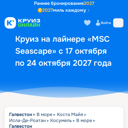
Раннее бронирование
2027
2027
миль каждому
Описание
Выбор кают
Маршрут и экск
Войти
Круиз на лайнере «MSC
Seascape» с 17 октября
по 24 октября 2027 года
Галвестон
В море
Коста Майя
Исла-Де-Роатан
Косумель
В море
Галвестон