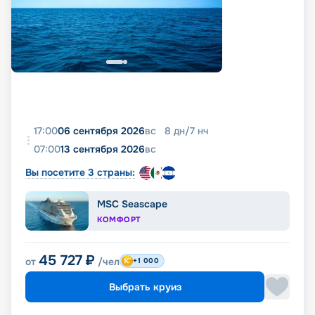
17:00
06 сентября 2026
вс
8
дн
/
7
нч
07:00
13 сентября 2026
вс
Вы посетите 3 страны:
MSC Seascape
КОМФОРТ
45 727
₽
от
/чел
+1 000
Выбрать круиз