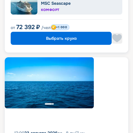
MSC Seascape
КОМФОРТ
72 392
₽
от
/чел
+1 000
Выбрать круиз