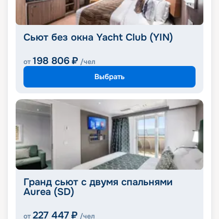
Сьют без окна Yacht Club (YIN)
198 806
₽
от
/чел
Выбрать
Гранд сьют с двумя спальнями
Aurea (SD)
227 447
₽
от
/чел