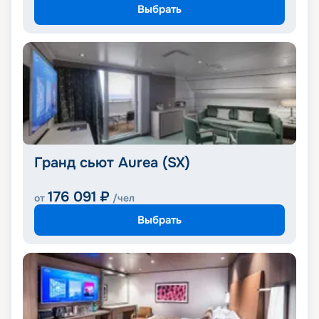
Выбрать
Гранд сьют Aurea (SX)
176 091
₽
от
/чел
Выбрать